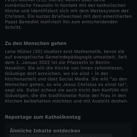
rumänische Freundin in Kontakt mit der katholischen
n
Kirche und identifiziert sich mit dem Wertesystem der
Christen. Ein kurzer Briefwechsel mit dem emeritierten
Papst Benedikt motiviert ihn zum entscheidenden
z
Schritt.
e
Zu den Menschen gehen
Lena Müller (30) studiert erst Mathematik, bevor sie
l
auf evangelische Gemeindepädagogik umsattelt. Seit
dem 1. Januar 2022 ist sie Pfarrerin in Berlin-
Neukölln. Sie will die Kirche von innen reformieren,
d
Gläubige dort erreichen, wo sie sind – in der
Kirchenarbeit und über Social Media. Sie will "zu den
o
Menschen gehen, so wie Jesus Christus es einst tat",
sagt sie. Dabei scheut sie auch nicht den Konflikt mit
Gläubigen, die die traditionelle Rolle der Frau in den
k
Kirchen beibehalten möchten und mit Austritt drohen.
u
Reportage zum Katholikentag
s
Ähnliche Inhalte entdecken