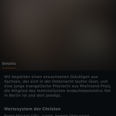
e
b
e
n
-
d
Details
i
Wir begleiten einen erwachsenen Gläubigen aus
Sachsen, der sich in der Osternacht taufen lässt, und
eine junge evangelische Pfarrerin aus Rheinland-Pfalz,
e
die Mitglied des feministischen Andachtskollektivs fAK
in Berlin ist und dort predigt.
E
Wertesystem der Christen
i
Peter Möckel (25), Jurist, kommt über seine