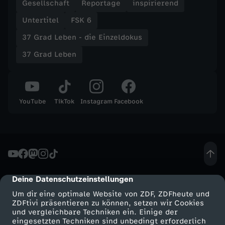
Gesellschaft
Reportage
inspirierend
-
Untertitel
FSK 6
O
37 Grad Leben - die Einzeldokus
37 Grad Leben
h
m
YouTube
TikTok
Instagram
Facebook
e
i
n
G
Deine Datenschutzeinstellungen
cmp-dialog-description
Um dir eine optimale Website von ZDF, ZDFheute und
o
ZDFtivi präsentieren zu können, setzen wir Cookies
und vergleichbare Techniken ein. Einige der
eingesetzten Techniken sind unbedingt erforderlich