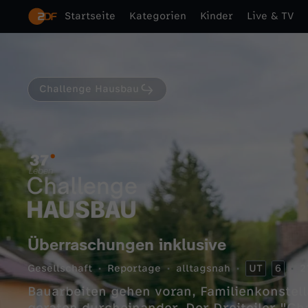
Startseite
Kategorien
Kinder
Live & TV
Challenge Hausbau
Überraschungen inklusive
Gesellschaft
Reportage
alltagsnah
UT
6
2
Bauarbeiten gehen voran, Familienkonstell