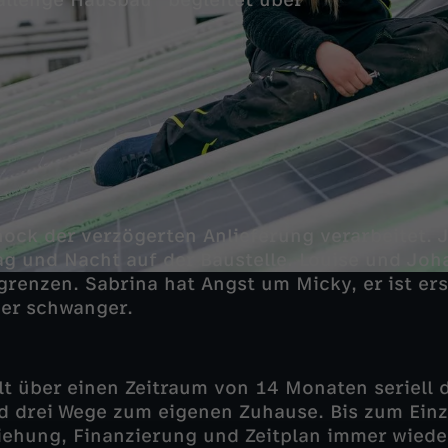
allenge Hausbau" begleitet über
hock der verzögerten Anlieferung verarbeitet. J
 Tag und Nacht auf der Baustelle. Louise und Jo
grenzen. Sabrina hat Angst um Micky, er ist er
der schwanger.
t über einen Zeitraum von 14 Monaten seriell d
d drei Wege zum eigenen Zuhause. Bis zum Ein
iehung, Finanzierung und Zeitplan immer wiede