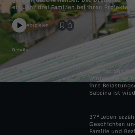
geraten durcheinander. Der Dreiteiler "Ch
ein Jahr drei Familien bei ihren Projekten.
Abspielen
Details
Lisa hat den Sc
Winter, sie ist
ihre Belastungs
Sabrina ist wie
37°Leben erzähl
Geschichten un
Familie und Bez