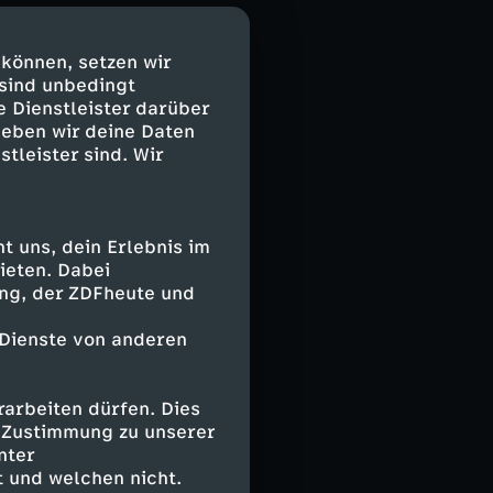
 können, setzen wir
e ehemaligen
 sind unbedingt
 und Johannes
e Dienstleister darüber
 um den
geben wir deine Daten
uhause zu
stleister sind. Wir
chst.
ereits
ck zu gestalten.
 uns, dein Erlebnis im
ennenlerntage",
ieten. Dabei
verändert sich
ing, der ZDFheute und
nun Kollegen –
 Dienste von anderen
itung eigens ein
 für die
arbeiten dürfen. Dies
e Zustimmung zu unserer
at in ihrem
nter
lfer gefunden.
 und welchen nicht.
da mehr an als