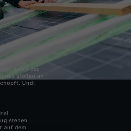
etzt droht der
hannes stoßen an
schöpft. Und:
rei
zug stehen
r auf dem