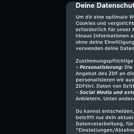
Prüfstand.
Deine Datenschut
cmp-dialog-des
Um dir eine optimale W
Es braucht viel
Cookies und vergleichb
Klassenzimmer 
erforderlich für unser
(31) sind zuver
hinaus Informationen a
Baufortschritt 
ohne deine Einwilligung
gestalten und m
verwenden deine Daten
Gleichzeitig wa
bestehende Geme
Zustimmungspflichtige
• Personalisierung:
Die 
Louise engagiert
Angebot des ZDF an dic
um neue Mitbew
personalisieren wir au
das Miteinande
ZDFtivi. Daten von Dri
eine herausford
• Social Media und ext
Anbietern. Unter ander
Lisa (32), die g
paar Tage bei de
Du kannst entscheiden,
betrifft nur dein aktu
Arbeiten mit Ho
Datenverarbeitung, für 
neuen Nachbarn 
"Einstellungen/Ablehn
Sie sind jetzt 