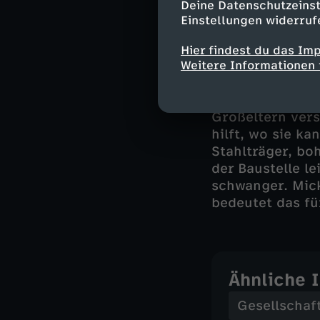
Deine Datenschutzeinst
gute Nachbarsc
Einstellungen widerruf
Sabrinas und Mi
Hier findest du das Im
(37), der Beruf
Weitere Informationen 
der Baustelle. 
Wochenenden reg
Großeltern vers
hilft, wo sie k
Stahlträger, boh
der Baustelle le
schwanger. Mic
bedeutet das fü
Ähnliche 
Gesellschaf