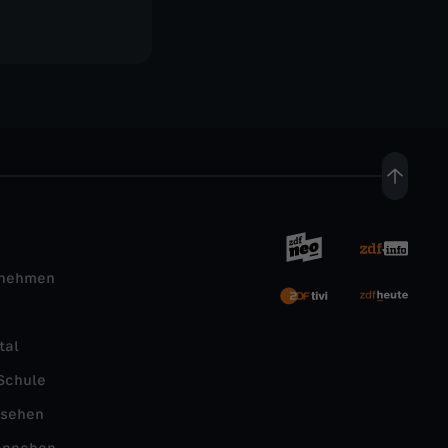
rnehmen
tal
Schule
nsehen