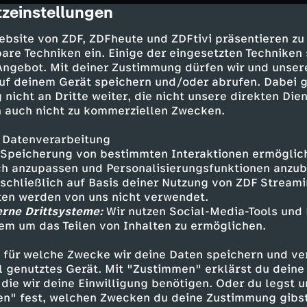
zeinstellungen
cription
ebsite von ZDF, ZDFheute und ZDFtivi präsentieren zu
 Fantasie, sich während der Abbrucharbeiten di
are Techniken ein. Einige der eingesetzten Techniken
als Wohnungen vorzustellen. Doch Louise (31)
 Angebot. Mit deiner Zustimmung dürfen wir und unser
sichtlich und froh, da sich die Genossenschaft
uf deinem Gerät speichern und/oder abrufen. Dabei 
kümmert. Die Vorfreude, als Mieter ein neues Z
 nicht an Dritte weiter, die nicht unsere direkten Dien
it Louises Vater unter einem Dach zu leben, wä
 auch nicht zu kommerziellen Zwecken.
chsen auch ihre Aufgaben. Es geht darum, die b
inschaft zu stärken und das Leben in Zehdeni
 Datenverarbeitung
Speicherung von bestimmten Interaktionen ermöglicht
 sich in der Politik, beide organisieren sie "K
h anzupassen und Personalisierungsfunktionen anzub
ohnerinnen und Mitbewohner zu finden. Dabei 
sschließlich auf Basis deiner Nutzung von ZDF Stream
r. Aus ihren Freunden und Mitgründern werden 
tten werden von uns nicht verwendet.
ernde Situation.
erne Drittsysteme:
Wir nutzen Social-Media-Tools und
em um das Teilen von Inhalten zu ermöglichen.
elernte Sicherheitstechnikerin, hat zur Vorbere
r "Tiny House"-Firma hospitiert, um fit zu sein
 für welche Zwecke wir deine Daten speichern und ver
ell genutztes Gerät. Mit "Zustimmen" erklärst du dein
lz und das Zusammensetzen der Bauteile. Sie h
die wir deine Einwilligung benötigen. Oder du legst u
Guido einen Unterstützer und tatkräftigen He
en" fest, welchen Zwecken du deine Zustimmung gibst
täglich zusammen auf der Baustelle. Bahnt sich 