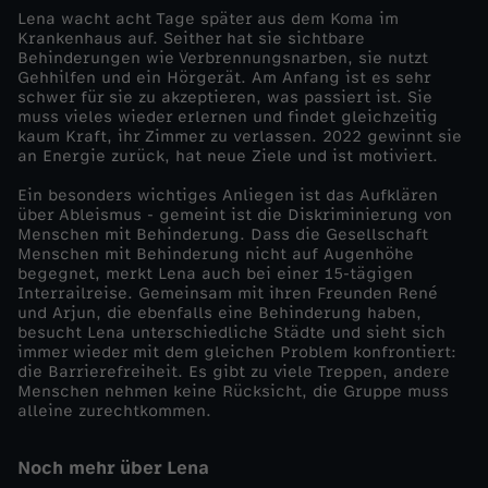
Lena wacht acht Tage später aus dem Koma im
h
Krankenhaus auf. Seither hat sie sichtbare
Behinderungen wie Verbrennungsnarben, sie nutzt
Gehhilfen und ein Hörgerät. Am Anfang ist es sehr
l
schwer für sie zu akzeptieren, was passiert ist. Sie
muss vieles wieder erlernen und findet gleichzeitig
kaum Kraft, ihr Zimmer zu verlassen. 2022 gewinnt sie
t
an Energie zurück, hat neue Ziele und ist motiviert.
-
Ein besonders wichtiges Anliegen ist das Aufklären
über Ableismus - gemeint ist die Diskriminierung von
Menschen mit Behinderung. Dass die Gesellschaft
D
Menschen mit Behinderung nicht auf Augenhöhe
begegnet, merkt Lena auch bei einer 15-tägigen
Interrailreise. Gemeinsam mit ihren Freunden René
e
und Arjun, die ebenfalls eine Behinderung haben,
besucht Lena unterschiedliche Städte und sieht sich
n
immer wieder mit dem gleichen Problem konfrontiert:
die Barrierefreiheit. Es gibt zu viele Treppen, andere
Menschen nehmen keine Rücksicht, die Gruppe muss
B
alleine zurechtkommen.
l
Noch mehr über Lena