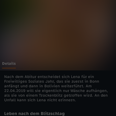
w
e
i
t
e
r
Details
e
Nach dem Abitur entscheidet sich Lena für ein
Freiwilliges Soziales Jahr, das sie zuerst in Bonn
anfängt und dann in Bolivien weiterführt. Am
r
22.04.2019 will sie eigentlich nur Wäsche aufhängen,
als sie von einem Trockenblitz getroffen wird. An den
z
Unfall kann sich Lena nicht erinnern.
ä
Leben nach dem Blitzschlag