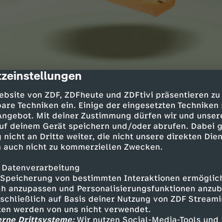
zeinstellungen
cription
ebsite von ZDF, ZDFheute und ZDFtivi präsentieren zu
are Techniken ein. Einige der eingesetzten Techniken
an Lege
 Angebot. Mit deiner Zustimmung dürfen wir und unser
uf deinem Gerät speichern und/oder abrufen. Dabei 
wickler weiß
Sebastian Lege
ganz genau, mit wel
 nicht an Dritte weiter, die nicht unsere direkten Dien
nche arbeitet - und zum Glück scheut er sich ni
 auch nicht zu kommerziellen Zwecken.
 zu enthüllen! Mit Witz und Charme führt der a
 Datenverarbeitung
xperte faszinierende Experimente für die ZDFz
Speicherung von bestimmten Interaktionen ermöglicht
 Lebensmittelindustrie" durch und zeigt, wo Her
h anzupassen und Personalisierungsfunktionen anzub
natürlich warum!
sschließlich auf Basis deiner Nutzung von ZDF Stream
tten werden von uns nicht verwendet.
erne Drittsysteme:
Wir nutzen Social-Media-Tools und