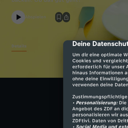
backen. Ob das gut geht?
Abspielen
Deine Datenschut
cmp-dialog-des
Details
Um dir eine optimale W
Cookies und vergleichb
Über Sebasti
erforderlich für unser
hinaus Informationen a
Als Produktent
ohne deine Einwilligung
Lebensmittelbra
verwenden deine Daten
seine Zuschauer
Zustimmungspflichtige
Koch und Food-E
• Personalisierung:
Die 
"Die Tricks der
Angebot des ZDF an dic
tricksen - und 
personalisieren wir au
ZDFtivi. Daten von Dri
• Social Media und ext