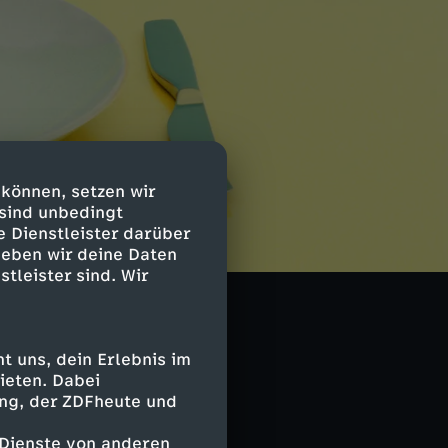
 können, setzen wir
 sind unbedingt
e Dienstleister darüber
geben wir deine Daten
chen Tricks die
stleister sind. Wir
cht, diese für
usgebildete
eit-Sendereihe
 uns, dein Erlebnis im
steller wie
ieten. Dabei
ing, der ZDFheute und
 Dienste von anderen