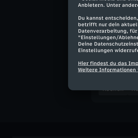
Anbietern. Unter ander
Seine Grundüber
Zutaten, bringt
Du kannst entscheiden,
Zusammenfügen 
betrifft nur dein aktu
Es ist vielmehr
Datenverarbeitung, für 
sowie Nostalgie
"Einstellungen/Ablehn
Deine Datenschutzeinst
verbindet."
Einstellungen widerruf
Hier findest du das Im
Weitere Informationen 
Ähnliche 
Kochen
Re