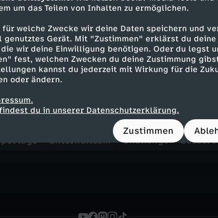
em um das Teilen von Inhalten zu ermöglichen.
zeugung, dass gutes Essen mehr ist als die S
 der Lebensmittelfachmann so auf den Punkt: "
 für welche Zwecke wir deine Daten speichern und ver
einfacher Zutaten bereitet eine wohlschmecke
ell genutztes Gerät. Mit "Zustimmen" erklärst du dein
 eine Komposition aus Optik, Geruch, Akustik 
die wir deine Einwilligung benötigen. Oder du legst u
, Emotionen und unserer Erinnerung, die jeder 
en" fest, welchen Zwecken du deine Zustimmung gibst
ellungen kannst du jederzeit mit Wirkung für die Zuku
en oder ändern.
pressum.
findest du in unserer Datenschutzerklärung.
Inhalte entdecken
Zustimmen
Able
portage
unterhaltsam
Challenge
bessere