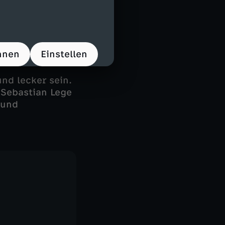
 jedem
er kennen sie
o schummelt die
hnen
Einstellen
nd lecker sein.
 Sebastian Lege
 und