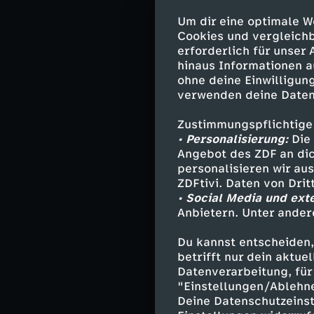
schlechtes Gewi
Um dir eine optimale W
mit Bomben-Nutr
Cookies und vergleichb
seiner Veggie-P
erforderlich für unser
hinaus Informationen a
Ein Produkt dar
ohne deine Einwilligung
Klassiker "à la
verwenden deine Daten
aber die Herste
Zustimmungspflichtige
Produktentwickl
• Personalisierung:
Die 
und was in der
Angebot des ZDF an dic
personalisieren wir au
ZDFtivi. Daten von Dri
• Social Media und ext
Baguette 
Anbietern. Unter ander
Bei Baguette de
Du kannst entscheiden,
haben belegte 
betrifft nur dein aktu
tun. Eher mit Z
Datenverarbeitung, für 
Industrie dabei 
"Einstellungen/Ablehn
Deine Datenschutzeinst