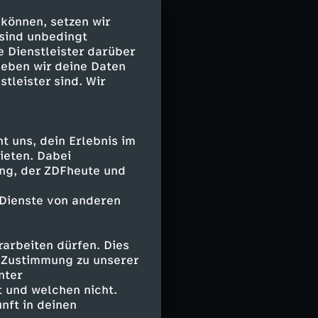
tarische Pizza
 können, setzen wir
tenkiste, um
 sind unbedingt
ichern.
e Dienstleister darüber
geben wir deine Daten
mmerfilet. Den
stleister sind. Wir
 probiert. Wie
Einer davon ist
Viereck wird
 uns, dein Erlebnis im
ieten. Dabei
ing, der ZDFheute und
 Dienste von anderen
Tradition. Damit
arbeiten dürfen. Dies
um etwas zu
e Zustimmung zu unserer
au - und wie die
nter
.
 und welchen nicht.
nft in deinen