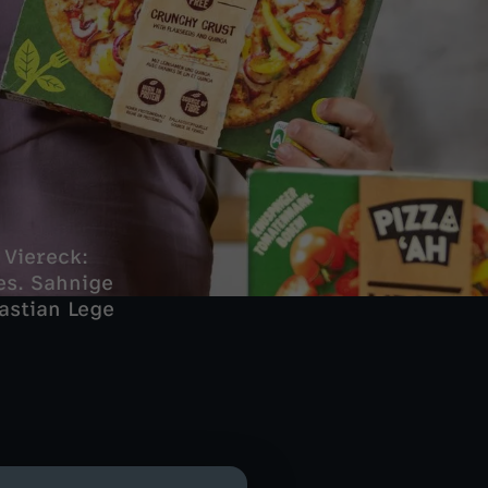
 Viereck:
es. Sahnige
astian Lege
e nicht? Aber ein