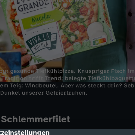
e. Sebastian Lege checkt: Wie
?
lou: gesunde Tiefkühlpizza. Knuspriger Fisch im
 Tradition trifft Trend: belegte Tiefkühlbaguett
gem Teig: Windbeutel. Aber was steckt drin? Seb
s Dunkel unserer Gefriertruhen.
 Schlemmerfilet
zeinstellungen
solute Tiefkühlklassiker. Wer kennt und liebt si
cription