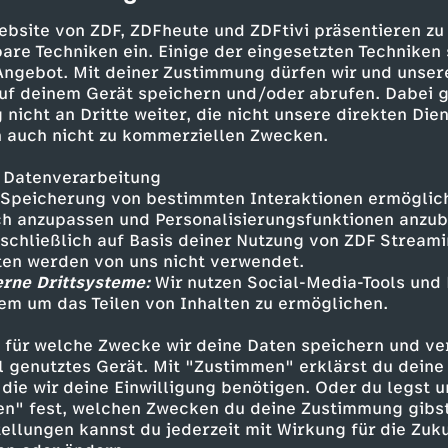
ssen steht mit auf der Karte. Die Lösung: vege
ebsite von ZDF, ZDFheute und ZDFtivi präsentieren zu
i-Score. Sebastian Lege greift tief in die Zuta
are Techniken ein. Einige der eingesetzten Techniken
izza ein grünes A auf der Bewertungsskala zu s
 Angebot. Mit deiner Zustimmung dürfen wir und unser
uf deinem Gerät speichern und/oder abrufen. Dabei 
f in keiner Discounter-Truhe fehlen: das Schle
 nicht an Dritte weiter, die nicht unsere direkten Dien
 Bordelaise" hat wahrscheinlich jeder schon mal
 auch nicht zu kommerziellen Zwecken.
llung funktioniert, wissen wohl die wenigsten. 
 Datenverarbeitung
er Sebastian Lege. Er zeigt, wie der Fisch zum 
Speicherung von bestimmten Interaktionen ermöglicht
 berühmten Knusperpanade steckt.
h anzupassen und Personalisierungsfunktionen anzub
sschließlich auf Basis deiner Nutzung von ZDF Stream
tten werden von uns nicht verwendet.
erne Drittsysteme:
Wir nutzen Social-Media-Tools und
und Windbeutel
em um das Teilen von Inhalten zu ermöglichen.
nken wir als Erstes an Frankreich, Genuss und 
 für welche Zwecke wir deine Daten speichern und ver
Tiefkühlbaguettes aus dem Supermarkt aber ka
ell genutztes Gerät. Mit "Zustimmen" erklärst du dein
usatzstoffen, Fließband und Trickserei. Was gen
die wir deine Einwilligung benötigen. Oder du legst u
ordentlich Geld spart -, erklärt Sebastian Lege
en" fest, welchen Zwecken du deine Zustimmung gibst
ellungen kannst du jederzeit mit Wirkung für die Zuku