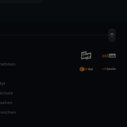
rnehmen
tal
Schule
nsehen
ännchen