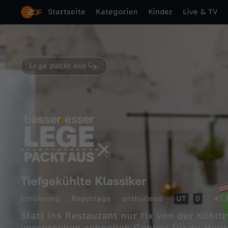
Startseite
Kategorien
Kinder
Live & TV
Lege packt aus
Tiefgekühlte Klassiker
Ernährung
Reportage
enthüllend
UT
0
45 
Statt ins Restaurant nur fix von der Kühlt