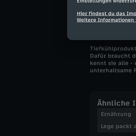
Einstellungen widerruf
Mini-Windbeutel
Kindergeburtsta
Hier findest du das Im
das Vorbild für
Weitere Informationen 
Industrie bei Fü
Tiefkühlprodukt
Dafür braucht d
kennt sie alle -
unterhaltsame F
Ähnliche 
Ernährung
Lege packt 