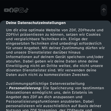
L
o
Deine Datenschutzeinstellungen
cmp-dialog-description
Um dir eine optimale Website von ZDF, ZDFheute und
u
ZDFtivi präsentieren zu können, setzen wir Cookies
und vergleichbare Techniken ein. Einige der
eingesetzten Techniken sind unbedingt erforderlich
i
für unser Angebot. Mit deiner Zustimmung dürfen wir
Mehr ZDF
Service
und unsere Dienstleister darüber hinaus
s
Informationen auf deinem Gerät speichern und/oder
ZDF-Apps
ZDFmitreden
abrufen. Dabei geben wir deine Daten ohne deine
Einwilligung nicht an Dritte weiter, die nicht unsere
a
Smart TV
Kontakt zum ZDF
direkten Dienstleister sind. Wir verwenden deine
Daten auch nicht zu kommerziellen Zwecken.
ZDFtext
Tickets
u
Zustimmungspflichtige Datenverarbeitung
Livestreams
Zuschauerservice
• Personalisierung:
Die Speicherung von bestimmten
n
Sendungen A-Z
Hilfe
Interaktionen ermöglicht uns, dein Erlebnis im
Angebot des ZDF an dich anzupassen und
TV-Programm
Personalisierungsfunktionen anzubieten. Dabei
d
personalisieren wir ausschließlich auf Basis deiner
Nutzung von ZDF Streaming, der ZDFheute und