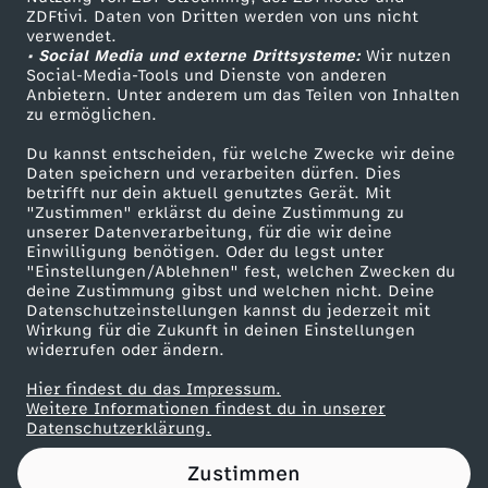
ZDFtivi. Daten von Dritten werden von uns nicht
P
Das ZDF
verwendet.
• Social Media und externe Drittsysteme:
Wir nutzen
ZDF Unternehmen
h
Social-Media-Tools und Dienste von anderen
Anbietern. Unter anderem um das Teilen von Inhalten
Karriere
zu ermöglichen.
i
Presseportal
Du kannst entscheiden, für welche Zwecke wir deine
ZDF goes Schule
Daten speichern und verarbeiten dürfen. Dies
l
betrifft nur dein aktuell genutztes Gerät. Mit
Werbefernsehen
"Zustimmen" erklärst du deine Zustimmung zu
i
unserer Datenverarbeitung, für die wir deine
Mainzelmännchen
Einwilligung benötigen. Oder du legst unter
"Einstellungen/Ablehnen" fest, welchen Zwecken du
p
deine Zustimmung gibst und welchen nicht. Deine
Datenschutzeinstellungen kannst du jederzeit mit
Wirkung für die Zukunft in deinen Einstellungen
p
widerrufen oder ändern.
i
Hier findest du das Impressum.
Partner
Weitere Informationen findest du in unserer
Datenschutzerklärung.
n
Zustimmen