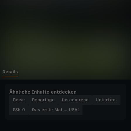
e
M
a
l
…
U
Details
S
Ähnliche Inhalte entdecken
A
Reise
Reportage
faszinierend
Untertitel
FSK 0
Das erste Mal … USA!
!
-