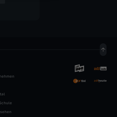
rnehmen
tal
Schule
nsehen