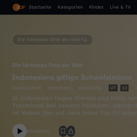
Startseite
Kategorien
Kinder
Live & TV
Die härtesten Orte der Welt
Die härtesten Orte der Welt
Indonesiens giftige Schwefelminen
Gesellschaft
Reportage
abgründig
UT
12
In Indonesien liegen Himmel und Hölle nah
Trauminsel Bali relaxen Touristen, währen
im Vulkan Ijen auf Java jeden Tag ihr Leben
Abspielen