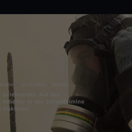
44 Min.
17.01.2025
ZDFinfo
 beieinander. Auf der
d Arbeiter in der Schwefelmine
 riskieren.