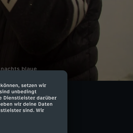
 nachts blaue
eit ist sie die
ammen speisen
 können, setzen wir
 sind unbedingt
e Dienstleister darüber
geben wir deine Daten
stleister sind. Wir
che in diese