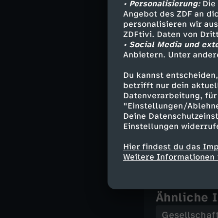
• Personalisierung:
Die 
lebensfeindlic
Angebot des ZDF an dic
über 2000 Meter
personalisieren wir au
ZDFtivi. Daten von Dri
Am Ufer des Säu
• Social Media und ext
Schutzkleidung
Anbietern. Unter ander
Eisenstangen g
wird in Körben 
Du kannst entscheiden,
betrifft nur dein aktu
ihren Lohn erha
Datenverarbeitung, für 
ihr Leben aufs S
"Einstellungen/Ablehn
Deine Datenschutzeinst
Der Journalist 
Einstellungen widerruf
Welt und dokume
Elend und Krimi
Hier findest du das Im
Weitere Informationen 
Ähnliche 
Gesellschaf