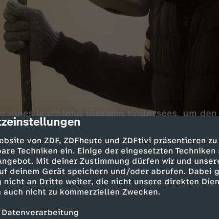
r eines leuchtend türkisen Kratersees, um den
zeinstellungen
cription
wirkt aus der Ferne fast pittoresk. In Wirklichk
Das Wasser des Sees ist säurehaltig, und die Fl
ebsite von ZDF, ZDFheute und ZDFtivi präsentieren zu
en Schwefelgasen.
are Techniken ein. Einige der eingesetzten Techniken
 Angebot. Mit deiner Zustimmung dürfen wir und unser
uf deinem Gerät speichern und/oder abrufen. Dabei 
 nicht an Dritte weiter, die nicht unsere direkten Dien
utzkleidung und Atemmaske
 auch nicht zu kommerziellen Zwecken.
 Pezzani begleitet die Schwefelstecher eine Wo
 Datenverarbeitung