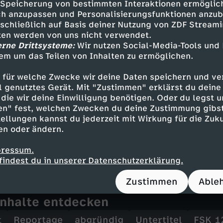
Speicherung von bestimmten Interaktionen ermöglicht
he Umgebung. Zusammen mit ihnen klettert er 
h anzupassen und Personalisierungsfunktionen anzub
 hohen Vulkans und von dort in den Krater zur
sschließlich auf Basis deiner Nutzung von ZDF Stream
tten werden von uns nicht verwendet.
resees gehen die Arbeiter inmitten giftiger D
erne Drittsysteme:
Wir nutzen Social-Media-Tools und
 und Atemmaske ans Werk und brechen mithilfe
em um das Teilen von Inhalten zu ermöglichen.
roße Schwefelbrocken aus dem Gestein. Die täg
aus dem Krater zu einer Wiegestation getragen,
 für welche Zwecke wir deine Daten speichern und ver
ell genutztes Gerät. Mit "Zustimmen" erklärst du dein
lten: nur wenige Euro, für die sie täglich ihre
die wir deine Einwilligung benötigen. Oder du legst u
piel setzen.
en" fest, welchen Zwecken du deine Zustimmung gibst
ellungen kannst du jederzeit mit Wirkung für die Zuku
Sebastian Perez Pezzani begibt sich an die härt
en oder ändern.
ntiert das Leid der Menschen, deren Alltag du
nalität beherrscht wird.
pressum.
findest du in unserer Datenschutzerklärung.
Zustimmen
Able
Inhalte entdecken
t
Reportage
abgründig
Untertitel
FSK 1