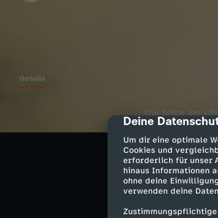
Details
Die Mine am Ufe
Deine Datenschut
cmp-dialog-des
Flammen lodern, 
reinste Hölle: 
Um dir eine optimale W
sich aus giftig
Cookies und vergleichb
erforderlich für unser
hinaus Informationen a
ohne deine Einwilligung
Ohne Sch
verwenden deine Daten
Sebastian Perez
Zustimmungspflichtige