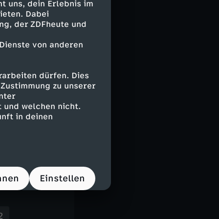
 uns, dein Erlebnis im
zum Rand des
ieten. Dabei
 Mine hinunter.
ing, der ZDFheute und
ämpfe ohne
 Dienste von anderen
 von
liche Ausbeute
 wo die Arbeiter
arbeiten dürfen. Dies
e Zustimmung zu unserer
 Gesundheit und
nter
 und welchen nicht.
nft in deinen
esten Orte der
rch Armut,
hnen
Einstellen
2