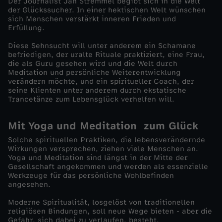
Der Journalist Jan Stremmel begibt sich in die Welt
der Glückssucher. In einer hektischen Welt wünschen
-
sich Menschen verstärkt inneren Frieden und
Erfüllung.
M
Diese Sehnsucht will unter anderem ein Schamane
befriedigen, der uralte Rituale praktiziert, eine Frau,
die als Guru gesehen wird und die Welt durch
a
Meditation und persönliche Weiterentwicklung
verändern möchte, und ein spiritueller Coach, der
c
seine Klienten unter anderem durch ekstatische
Trancetänze zum Lebensglück verhelfen will.
h
Mit Yoga und Meditation zum Glück
m
Solche spirituellen Praktiken, die lebensverändernde
Wirkungen versprechen, ziehen viele Menschen an.
Yoga und Meditation sind längst in der Mitte der
i
Gesellschaft angekommen und werden als essenzielle
Werkzeuge für das persönliche Wohlbefinden
c
angesehen.
Moderne Spiritualität, losgelöst von traditionellen
h
religiösen Bindungen, soll neue Wege bieten - aber die
Gefahr, sich dabei zu verlaufen, besteht.