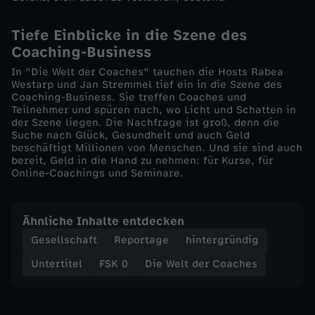
g
Tiefe Einblicke in die Szene des
l
Coaching-Business
In "Die Welt der Coaches" tauchen die Hosts Rabea
ü
Westarp und Jan Stremmel tief ein in die Szene des
Coaching-Business. Sie treffen Coaches und
Teilnehmer und spüren nach, wo Licht und Schatten in
c
der Szene liegen. Die Nachfrage ist groß, denn die
Suche nach Glück, Gesundheit und auch Geld
k
beschäftigt Millionen von Menschen. Und sie sind auch
bereit, Geld in die Hand zu nehmen: für Kurse, für
Online-Coachings und Seminare.
l
i
Ähnliche Inhalte entdecken
Gesellschaft
Reportage
hintergründig
c
Untertitel
FSK 0
Die Welt der Coaches
h