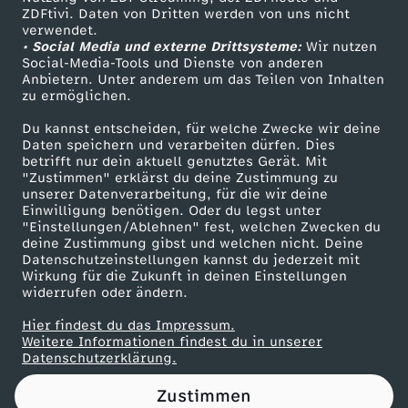
ZDFtivi. Daten von Dritten werden von uns nicht
Das ZDF
verwendet.
• Social Media und externe Drittsysteme:
Wir nutzen
ZDF Unternehmen
Social-Media-Tools und Dienste von anderen
Anbietern. Unter anderem um das Teilen von Inhalten
Karriere
zu ermöglichen.
Presseportal
Du kannst entscheiden, für welche Zwecke wir deine
ZDF goes Schule
Daten speichern und verarbeiten dürfen. Dies
betrifft nur dein aktuell genutztes Gerät. Mit
Werbefernsehen
"Zustimmen" erklärst du deine Zustimmung zu
unserer Datenverarbeitung, für die wir deine
Mainzelmännchen
Einwilligung benötigen. Oder du legst unter
"Einstellungen/Ablehnen" fest, welchen Zwecken du
deine Zustimmung gibst und welchen nicht. Deine
Datenschutzeinstellungen kannst du jederzeit mit
Wirkung für die Zukunft in deinen Einstellungen
widerrufen oder ändern.
Hier findest du das Impressum.
Partner
Weitere Informationen findest du in unserer
Datenschutzerklärung.
Zustimmen