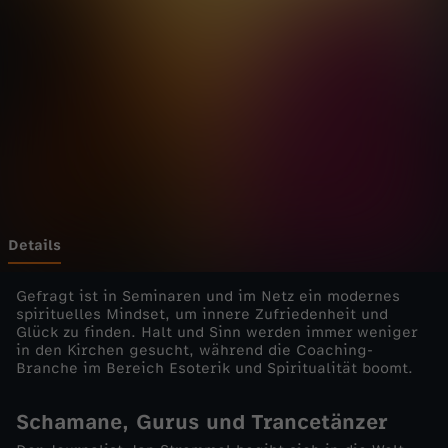
d
e
r
C
o
a
Details
c
Gefragt ist in Seminaren und im Netz ein modernes
spirituelles Mindset, um innere Zufriedenheit und
Glück zu finden. Halt und Sinn werden immer weniger
h
in den Kirchen gesucht, während die Coaching-
Branche im Bereich Esoterik und Spiritualität boomt.
e
Schamane, Gurus und Trancetänzer
s