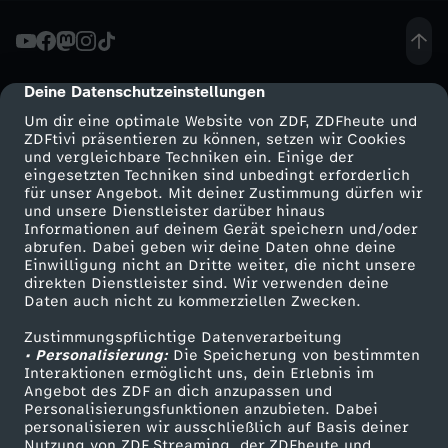
!
Deine Datenschutzeinstellungen
cmp-dialog-description
Um dir eine optimale Website von ZDF, ZDFheute und
ZDFtivi präsentieren zu können, setzen wir Cookies
und vergleichbare Techniken ein. Einige der
eingesetzten Techniken sind unbedingt erforderlich
für unser Angebot. Mit deiner Zustimmung dürfen wir
Mehr ZDF
Service
und unsere Dienstleister darüber hinaus
Informationen auf deinem Gerät speichern und/oder
ZDF-Apps
ZDFmitreden
abrufen. Dabei geben wir deine Daten ohne deine
Einwilligung nicht an Dritte weiter, die nicht unsere
Smart TV
Kontakt zum ZDF
direkten Dienstleister sind. Wir verwenden deine
Daten auch nicht zu kommerziellen Zwecken.
ZDFtext
Tickets
Zustimmungspflichtige Datenverarbeitung
Livestreams
Zuschauerservice
• Personalisierung:
Die Speicherung von bestimmten
Sendungen A-Z
Hilfe
Interaktionen ermöglicht uns, dein Erlebnis im
Angebot des ZDF an dich anzupassen und
TV-Programm
Personalisierungsfunktionen anzubieten. Dabei
personalisieren wir ausschließlich auf Basis deiner
Nutzung von ZDF Streaming, der ZDFheute und