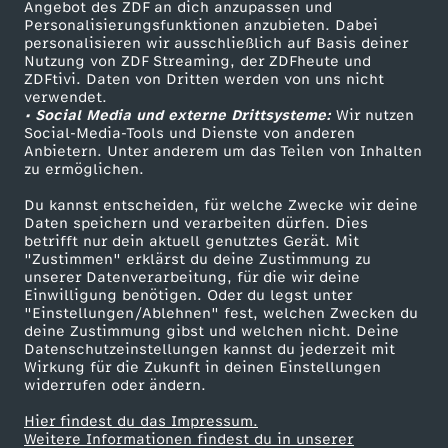
Angebot des ZDF an dich anzupassen und
TV-Programm
Personalisierungsfunktionen anzubieten. Dabei
l
personalisieren wir ausschließlich auf Basis deiner
Nutzung von ZDF Streaming, der ZDFheute und
ZDFtivi. Daten von Dritten werden von uns nicht
i
Das ZDF
verwendet.
• Social Media und externe Drittsysteme:
Wir nutzen
ZDF Unternehmen
c
Social-Media-Tools und Dienste von anderen
Anbietern. Unter anderem um das Teilen von Inhalten
Karriere
zu ermöglichen.
h
Presseportal
Du kannst entscheiden, für welche Zwecke wir deine
ZDF goes Schule
Daten speichern und verarbeiten dürfen. Dies
i
betrifft nur dein aktuell genutztes Gerät. Mit
Werbefernsehen
"Zustimmen" erklärst du deine Zustimmung zu
s
unserer Datenverarbeitung, für die wir deine
Mainzelmännchen
Einwilligung benötigen. Oder du legst unter
"Einstellungen/Ablehnen" fest, welchen Zwecken du
t
deine Zustimmung gibst und welchen nicht. Deine
Datenschutzeinstellungen kannst du jederzeit mit
Wirkung für die Zukunft in deinen Einstellungen
widerrufen oder ändern.
Hier findest du das Impressum.
Partner
Weitere Informationen findest du in unserer