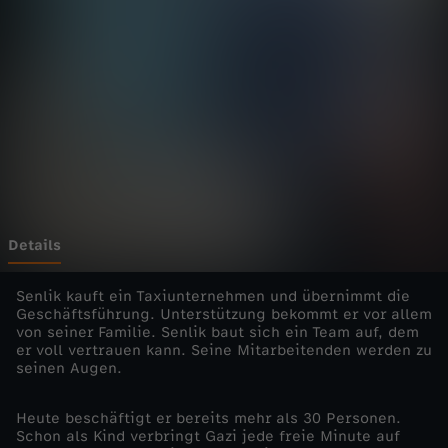
m
i
t
B
e
h
Details
i
Senlik kauft ein Taxiunternehmen und übernimmt die
Geschäftsführung. Unterstützung bekommt er vor allem
von seiner Familie. Senlik baut sich ein Team auf, dem
n
er voll vertrauen kann. Seine Mitarbeitenden werden zu
seinen Augen.
d
Heute beschäftigt er bereits mehr als 30 Personen.
e
Schon als Kind verbringt Gazi jede freie Minute auf