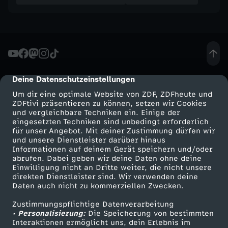
h
e
n
,
Deine Datenschutzeinstellungen
cmp-dialog-description
Um dir eine optimale Website von ZDF, ZDFheute und
w
ZDFtivi präsentieren zu können, setzen wir Cookies
und vergleichbare Techniken ein. Einige der
eingesetzten Techniken sind unbedingt erforderlich
a
für unser Angebot. Mit deiner Zustimmung dürfen wir
Mehr ZDF
Service
und unsere Dienstleister darüber hinaus
s
Informationen auf deinem Gerät speichern und/oder
ZDF-Apps
ZDFmitreden
abrufen. Dabei geben wir deine Daten ohne deine
Einwilligung nicht an Dritte weiter, die nicht unsere
m
Smart TV
Kontakt zum ZDF
direkten Dienstleister sind. Wir verwenden deine
Daten auch nicht zu kommerziellen Zwecken.
ZDFtext
Tickets
ö
Zustimmungspflichtige Datenverarbeitung
Livestreams
Zuschauerservice
• Personalisierung:
Die Speicherung von bestimmten
g
Sendungen A-Z
Hilfe
Interaktionen ermöglicht uns, dein Erlebnis im