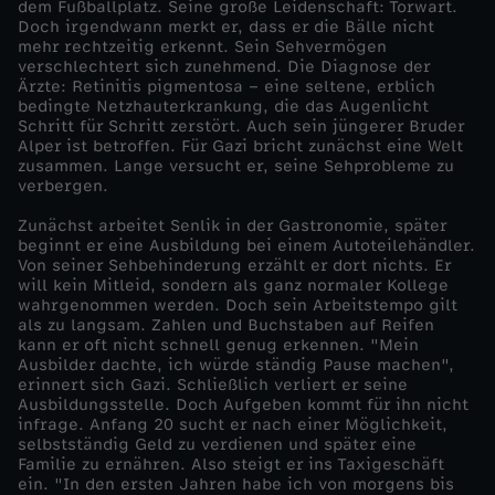
dem Fußballplatz. Seine große Leidenschaft: Torwart.
Doch irgendwann merkt er, dass er die Bälle nicht
r
mehr rechtzeitig erkennt. Sein Sehvermögen
verschlechtert sich zunehmend. Die Diagnose der
Ärzte: Retinitis pigmentosa – eine seltene, erblich
u
bedingte Netzhauterkrankung, die das Augenlicht
Schritt für Schritt zerstört. Auch sein jüngerer Bruder
n
Alper ist betroffen. Für Gazi bricht zunächst eine Welt
zusammen. Lange versucht er, seine Sehprobleme zu
verbergen.
g
Zunächst arbeitet Senlik in der Gastronomie, später
beginnt er eine Ausbildung bei einem Autoteilehändler.
-
Von seiner Sehbehinderung erzählt er dort nichts. Er
will kein Mitleid, sondern als ganz normaler Kollege
G
wahrgenommen werden. Doch sein Arbeitstempo gilt
als zu langsam. Zahlen und Buchstaben auf Reifen
kann er oft nicht schnell genug erkennen. "Mein
a
Ausbilder dachte, ich würde ständig Pause machen",
erinnert sich Gazi. Schließlich verliert er seine
Ausbildungsstelle. Doch Aufgeben kommt für ihn nicht
z
infrage. Anfang 20 sucht er nach einer Möglichkeit,
selbstständig Geld zu verdienen und später eine
i
Familie zu ernähren. Also steigt er ins Taxigeschäft
ein. "In den ersten Jahren habe ich von morgens bis