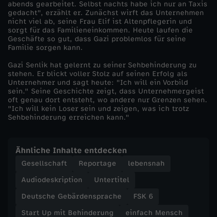
abends gearbeitet. Selbst nachts habe ich nur an Taxis
S
gedacht", erzählt er. Zunächst wirft das Unternehmen
nicht viel ab, seine Frau Elif ist Altenpflegerin und
sorgt für das Familieneinkommen. Heute laufen die
e
Geschäfte so gut, dass Gazi problemlos für seine
Familie sorgen kann.
n
Gazi Senlik hat gelernt zu seiner Sehbehinderung zu
stehen. Er blickt voller Stolz auf seinen Erfolg als
l
Unternehmer und sagt heute: "Ich will ein Vorbild
sein." Seine Geschichte zeigt, dass Unternehmergeist
oft genau dort entsteht, wo andere nur Grenzen sehen.
i
"Ich will kein Loser sein und zeigen, was ich trotz
Sehbehinderung erreichen kann."
k
:
Ähnliche Inhalte entdecken
Gesellschaft
Reportage
lebensnah
S
Audiodeskription
Untertitel
e
Deutsche Gebärdensprache
FSK 6
Start Up mit Behinderung
einfach Mensch