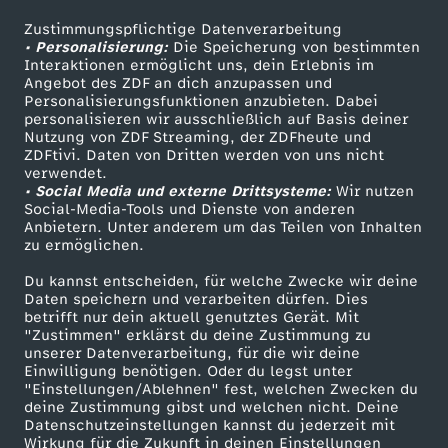
s
Zustimmungspflichtige Datenverarbeitung
Livestreams
Zuschauerservice
• Personalisierung:
Die Speicherung von bestimmten
Sendungen A-Z
Hilfe
Interaktionen ermöglicht uns, dein Erlebnis im
i
Angebot des ZDF an dich anzupassen und
TV-Programm
Personalisierungsfunktionen anzubieten. Dabei
e
personalisieren wir ausschließlich auf Basis deiner
Nutzung von ZDF Streaming, der ZDFheute und
ZDFtivi. Daten von Dritten werden von uns nicht
r
Das ZDF
verwendet.
• Social Media und externe Drittsysteme:
Wir nutzen
ZDF Unternehmen
Social-Media-Tools und Dienste von anderen
u
Anbietern. Unter anderem um das Teilen von Inhalten
Karriere
zu ermöglichen.
n
Presseportal
Du kannst entscheiden, für welche Zwecke wir deine
ZDF goes Schule
Daten speichern und verarbeiten dürfen. Dies
g
betrifft nur dein aktuell genutztes Gerät. Mit
Werbefernsehen
"Zustimmen" erklärst du deine Zustimmung zu
unserer Datenverarbeitung, für die wir deine
s
Mainzelmännchen
Einwilligung benötigen. Oder du legst unter
"Einstellungen/Ablehnen" fest, welchen Zwecken du
b
deine Zustimmung gibst und welchen nicht. Deine
Datenschutzeinstellungen kannst du jederzeit mit
Wirkung für die Zukunft in deinen Einstellungen