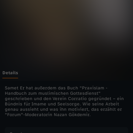
F
r
e
i
t
a
Details
g
Samet Er hat außerdem das Buch "Praxislam -
Handbuch zum muslimischen Gottesdienst"
geschrieben und den Verein Corratio gegründet – ein
-
Bündnis für Imame und Seelsorge. Wie seine Arbeit
genau aussieht und was ihn motiviert, das erzählt er
D
"Forum"-Moderatorin Nazan Gökdemir.
e