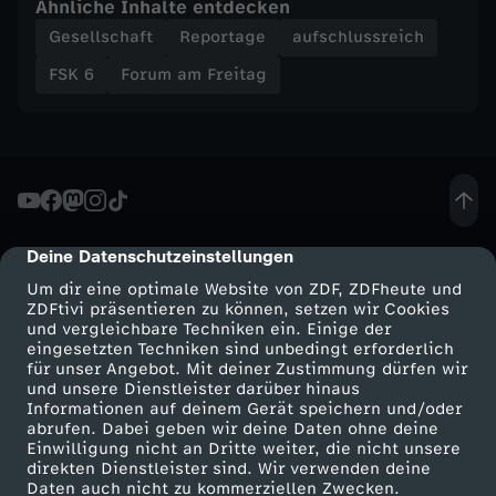
Ähnliche Inhalte entdecken
Gesellschaft
Reportage
aufschlussreich
-
FSK 6
Forum am Freitag
R
a
d
i
Deine Datenschutzeinstellungen
cmp-dialog-description
Um dir eine optimale Website von ZDF, ZDFheute und
k
ZDFtivi präsentieren zu können, setzen wir Cookies
und vergleichbare Techniken ein. Einige der
eingesetzten Techniken sind unbedingt erforderlich
a
für unser Angebot. Mit deiner Zustimmung dürfen wir
Mehr ZDF
Service
und unsere Dienstleister darüber hinaus
Informationen auf deinem Gerät speichern und/oder
l
ZDF-Apps
ZDFmitreden
abrufen. Dabei geben wir deine Daten ohne deine
Einwilligung nicht an Dritte weiter, die nicht unsere
Smart TV
Kontakt zum ZDF
i
direkten Dienstleister sind. Wir verwenden deine
Daten auch nicht zu kommerziellen Zwecken.
ZDFtext
Tickets