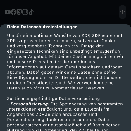
e
T
Deine Datenschutzeinstellungen
cmp-dialog-description
Um dir eine optimale Website von ZDF, ZDFheute und
ü
ZDFtivi präsentieren zu können, setzen wir Cookies
und vergleichbare Techniken ein. Einige der
eingesetzten Techniken sind unbedingt erforderlich
r
für unser Angebot. Mit deiner Zustimmung dürfen wir
Mehr ZDF
Service
und unsere Dienstleister darüber hinaus
k
Informationen auf deinem Gerät speichern und/oder
ZDF-Apps
ZDFmitreden
abrufen. Dabei geben wir deine Daten ohne deine
Einwilligung nicht an Dritte weiter, die nicht unsere
e
Smart TV
Kontakt zum ZDF
direkten Dienstleister sind. Wir verwenden deine
Daten auch nicht zu kommerziellen Zwecken.
ZDFtext
Tickets
i
Zustimmungspflichtige Datenverarbeitung
Livestreams
Zuschauerservice
• Personalisierung:
Die Speicherung von bestimmten
w
Sendungen A-Z
Hilfe
Interaktionen ermöglicht uns, dein Erlebnis im
Angebot des ZDF an dich anzupassen und
TV-Programm
Personalisierungsfunktionen anzubieten. Dabei
ä
personalisieren wir ausschließlich auf Basis deiner
Nutzung von ZDF Streaming, der ZDFheute und