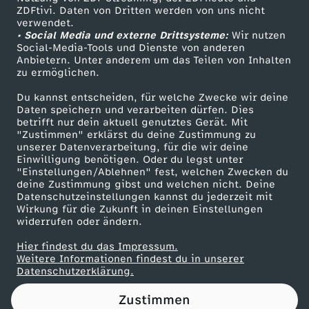
ZDFtivi. Daten von Dritten werden von uns nicht
h
Das ZDF
verwendet.
• Social Media und externe Drittsysteme:
Wir nutzen
ZDF Unternehmen
l
Social-Media-Tools und Dienste von anderen
Anbietern. Unter anderem um das Teilen von Inhalten
Karriere
zu ermöglichen.
t
Presseportal
Du kannst entscheiden, für welche Zwecke wir deine
ZDF goes Schule
Daten speichern und verarbeiten dürfen. Dies
-
betrifft nur dein aktuell genutztes Gerät. Mit
Werbefernsehen
"Zustimmen" erklärst du deine Zustimmung zu
a
unserer Datenverarbeitung, für die wir deine
Mainzelmännchen
Einwilligung benötigen. Oder du legst unter
"Einstellungen/Ablehnen" fest, welchen Zwecken du
u
deine Zustimmung gibst und welchen nicht. Deine
Datenschutzeinstellungen kannst du jederzeit mit
Wirkung für die Zukunft in deinen Einstellungen
c
widerrufen oder ändern.
h
Hier findest du das Impressum.
Partner
Weitere Informationen findest du in unserer
Datenschutzerklärung.
i
Zustimmen