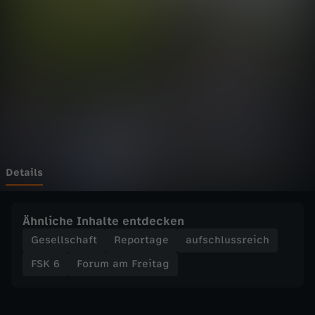
F
r
e
i
t
a
Details
g
Ähnliche Inhalte entdecken
-
Gesellschaft
Reportage
aufschlussreich
FSK 6
Forum am Freitag
D
i