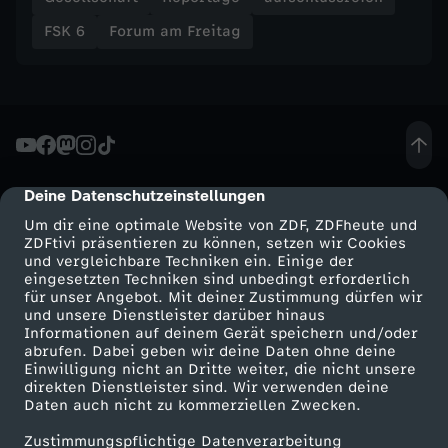
FSK 6
Forum am Freitag
r
i
k
a
Deine Datenschutzeinstellungen
cmp-dialog-description
Um dir eine optimale Website von ZDF, ZDFheute und
n
ZDFtivi präsentieren zu können, setzen wir Cookies
und vergleichbare Techniken ein. Einige der
i
eingesetzten Techniken sind unbedingt erforderlich
für unser Angebot. Mit deiner Zustimmung dürfen wir
Mehr ZDF
Service
und unsere Dienstleister darüber hinaus
s
Informationen auf deinem Gerät speichern und/oder
ZDF-Apps
ZDFmitreden
abrufen. Dabei geben wir deine Daten ohne deine
Einwilligung nicht an Dritte weiter, die nicht unsere
c
Smart TV
Kontakt zum ZDF
direkten Dienstleister sind. Wir verwenden deine
Daten auch nicht zu kommerziellen Zwecken.
ZDFtext
Tickets
h
Zustimmungspflichtige Datenverarbeitung
Livestreams
Zuschauerservice