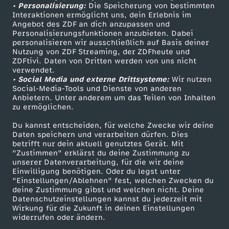
• Personalisierung:
Die Speicherung von bestimmten
e
Sendungen A-Z
Hilfe
Interaktionen ermöglicht uns, dein Erlebnis im
Angebot des ZDF an dich anzupassen und
TV-Programm
Personalisierungsfunktionen anzubieten. Dabei
r
personalisieren wir ausschließlich auf Basis deiner
Nutzung von ZDF Streaming, der ZDFheute und
I
ZDFtivi. Daten von Dritten werden von uns nicht
Das ZDF
verwendet.
• Social Media und externe Drittsysteme:
Wir nutzen
s
ZDF Unternehmen
Social-Media-Tools und Dienste von anderen
Anbietern. Unter anderem um das Teilen von Inhalten
Karriere
zu ermöglichen.
l
Presseportal
Du kannst entscheiden, für welche Zwecke wir deine
a
ZDF goes Schule
Daten speichern und verarbeiten dürfen. Dies
betrifft nur dein aktuell genutztes Gerät. Mit
Werbefernsehen
"Zustimmen" erklärst du deine Zustimmung zu
m
unserer Datenverarbeitung, für die wir deine
Mainzelmännchen
Einwilligung benötigen. Oder du legst unter
"Einstellungen/Ablehnen" fest, welchen Zwecken du
i
deine Zustimmung gibst und welchen nicht. Deine
Datenschutzeinstellungen kannst du jederzeit mit
n
Wirkung für die Zukunft in deinen Einstellungen
widerrufen oder ändern.