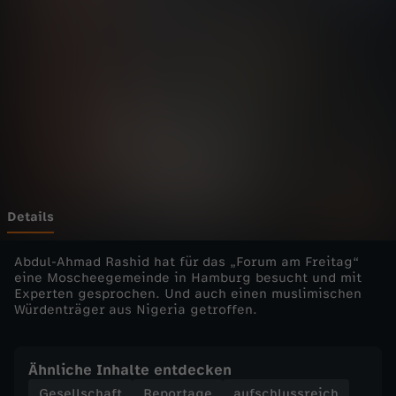
F
r
e
i
t
a
Details
g
Abdul-Ahmad Rashid hat für das „Forum am Freitag“
eine Moscheegemeinde in Hamburg besucht und mit
Experten gesprochen. Und auch einen muslimischen
-
Würdenträger aus Nigeria getroffen.
A
Ähnliche Inhalte entdecken
f
Gesellschaft
Reportage
aufschlussreich