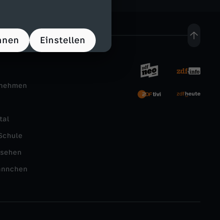
hnen
Einstellen
rnehmen
tal
Schule
nsehen
ännchen