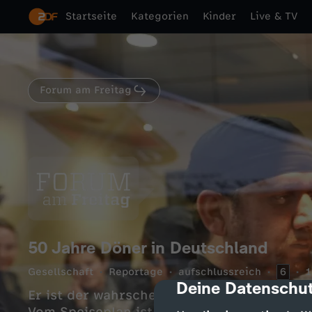
Startseite
Kategorien
Kinder
Live & TV
Forum am Freitag
50 Jahre Döner in Deutschland
Gesellschaft
Reportage
aufschlussreich
6
1
Deine Datenschut
cmp-dialog-des
Er ist der wahrscheinlich bekannteste Tür