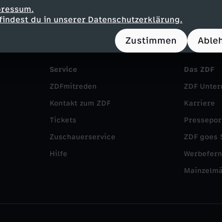
pressum.
findest du in unserer Datenschutzerklärung.
Zustimmen
Able
Service
Das ZDF
ZDFmitreden
ZDF Unte
Kontakt zum ZDF
Karriere
Tickets
Pressepor
Zuschauerservice
ZDF goes 
Hilfe
Werbefer
Mainzelm