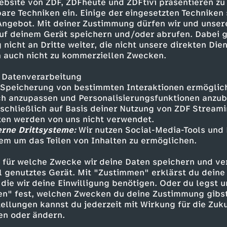
mehr wegzudenken. Wie konnte er
ebsite von ZDF, ZDFheute und ZDFtivi präsentieren zu
-Moderator Abdul-Ahmad Rashid
are Techniken ein. Einige der eingesetzten Techniken
 Angebot. Mit deiner Zustimmung dürfen wir und unser
uf deinem Gerät speichern und/oder abrufen. Dabei 
 nicht an Dritte weiter, die nicht unsere direkten Dien
 auch nicht zu kommerziellen Zwecken.
 Datenverarbeitung
Speicherung von bestimmten Interaktionen ermöglicht
h anzupassen und Personalisierungsfunktionen anzub
sschließlich auf Basis deiner Nutzung von ZDF Stream
tten werden von uns nicht verwendet.
erne Drittsysteme:
Wir nutzen Social-Media-Tools und
em um das Teilen von Inhalten zu ermöglichen.
Inhalte entdecken
 für welche Zwecke wir deine Daten speichern und ver
t
Reportage
aufschlussreich
FSK 6
ell genutztes Gerät. Mit "Zustimmen" erklärst du dein
die wir deine Einwilligung benötigen. Oder du legst u
eitag
en" fest, welchen Zwecken du deine Zustimmung gibst
ellungen kannst du jederzeit mit Wirkung für die Zuku
en oder ändern.