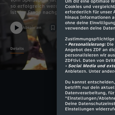
Vom Speiseplan ist er hierzulande nicht 
Um dir eine optimale W
so erfolgreich werden? Forum am Freitag
Cookies und vergleichb
ist der Frage nachgegangen.
erforderlich für unser
hinaus Informationen a
ohne deine Einwilligung
Abspielen
verwenden deine Daten
Zustimmungspflichtige
• Personalisierung:
Die 
Details
Angebot des ZDF an dic
personalisieren wir au
ZDFtivi. Daten von Dri
• Social Media und ext
Anbietern. Unter ander
Ähnliche 
Du kannst entscheiden,
Gesellschaf
betrifft nur dein aktu
Datenverarbeitung, für 
Forum am Fr
"Einstellungen/Ablehn
Deine Datenschutzeinst
Einstellungen widerruf