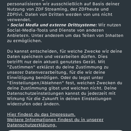
personalisieren wir ausschließlich auf Basis deiner
e
Nutzung von ZDF Streaming, der ZDFheute und
ZDFtivi. Daten von Dritten werden von uns nicht
Das ZDF
r
verwendet.
• Social Media und externe Drittsysteme:
Wir nutzen
ZDF Unternehmen
Social-Media-Tools und Dienste von anderen
s
Anbietern. Unter anderem um das Teilen von Inhalten
Karriere
zu ermöglichen.
Presseportal
t
Du kannst entscheiden, für welche Zwecke wir deine
ZDF goes Schule
Daten speichern und verarbeiten dürfen. Dies
e
betrifft nur dein aktuell genutztes Gerät. Mit
Werbefernsehen
"Zustimmen" erklärst du deine Zustimmung zu
unserer Datenverarbeitung, für die wir deine
Mainzelmännchen
r
Einwilligung benötigen. Oder du legst unter
"Einstellungen/Ablehnen" fest, welchen Zwecken du
deine Zustimmung gibst und welchen nicht. Deine
u
Datenschutzeinstellungen kannst du jederzeit mit
Wirkung für die Zukunft in deinen Einstellungen
n
widerrufen oder ändern.
Hier findest du das Impressum.
d
Partner
Weitere Informationen findest du in unserer
Datenschutzerklärung.