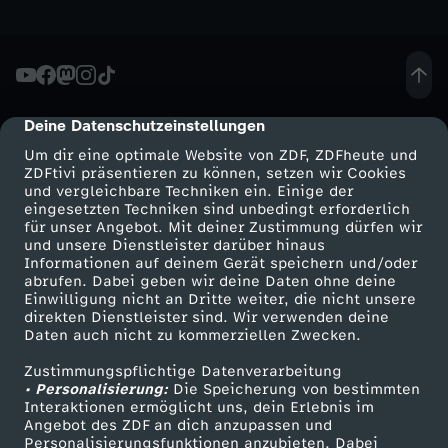
f
l
Deine Datenschutzeinstellungen
cmp-dialog-description
ü
Um dir eine optimale Website von ZDF, ZDFheute und
ZDFtivi präsentieren zu können, setzen wir Cookies
c
und vergleichbare Techniken ein. Einige der
eingesetzten Techniken sind unbedingt erforderlich
h
für unser Angebot. Mit deiner Zustimmung dürfen wir
Mehr ZDF
Service
und unsere Dienstleister darüber hinaus
Informationen auf deinem Gerät speichern und/oder
t
ZDF-Apps
ZDFmitreden
abrufen. Dabei geben wir deine Daten ohne deine
Einwilligung nicht an Dritte weiter, die nicht unsere
Smart TV
Kontakt zum ZDF
direkten Dienstleister sind. Wir verwenden deine
e
Daten auch nicht zu kommerziellen Zwecken.
ZDFtext
Tickets
t
Zustimmungspflichtige Datenverarbeitung
Livestreams
Zuschauerservice
• Personalisierung:
Die Speicherung von bestimmten
Sendungen A-Z
Hilfe
Interaktionen ermöglicht uns, dein Erlebnis im
e
Angebot des ZDF an dich anzupassen und
TV-Programm
Personalisierungsfunktionen anzubieten. Dabei