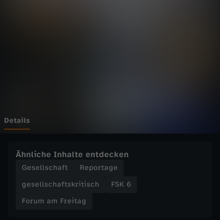
F
r
e
i
t
a
Details
g
Ähnliche Inhalte entdecken
-
Gesellschaft
Reportage
gesellschaftskritisch
FSK 6
G
Forum am Freitag
e