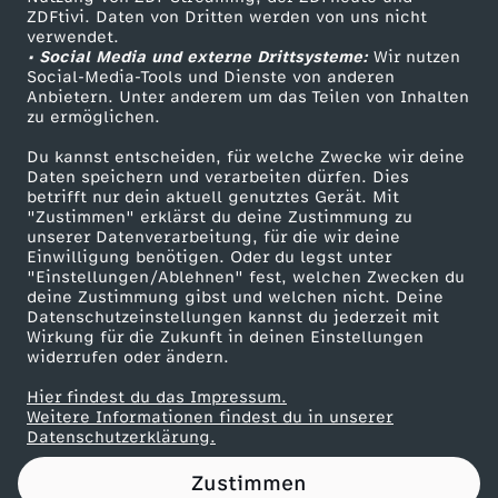
ZDFtivi. Daten von Dritten werden von uns nicht
a
Das ZDF
verwendet.
• Social Media und externe Drittsysteme:
Wir nutzen
ZDF Unternehmen
m
Social-Media-Tools und Dienste von anderen
Anbietern. Unter anderem um das Teilen von Inhalten
Karriere
zu ermöglichen.
a
Presseportal
Du kannst entscheiden, für welche Zwecke wir deine
ZDF goes Schule
Daten speichern und verarbeiten dürfen. Dies
d
betrifft nur dein aktuell genutztes Gerät. Mit
Werbefernsehen
"Zustimmen" erklärst du deine Zustimmung zu
a
unserer Datenverarbeitung, für die wir deine
Mainzelmännchen
Einwilligung benötigen. Oder du legst unter
"Einstellungen/Ablehnen" fest, welchen Zwecken du
n
deine Zustimmung gibst und welchen nicht. Deine
Datenschutzeinstellungen kannst du jederzeit mit
Wirkung für die Zukunft in deinen Einstellungen
2
widerrufen oder ändern.
0
Hier findest du das Impressum.
Partner
Weitere Informationen findest du in unserer
Datenschutzerklärung.
2
Zustimmen