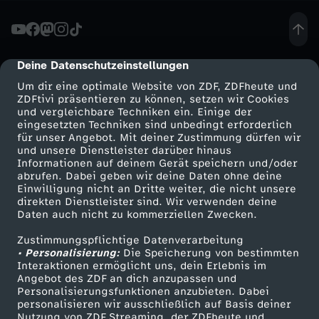
e
l
Deine Datenschutzeinstellungen
cmp-dialog-description
Um dir eine optimale Website von ZDF, ZDFheute und
i
ZDFtivi präsentieren zu können, setzen wir Cookies
und vergleichbare Techniken ein. Einige der
eingesetzten Techniken sind unbedingt erforderlich
e
für unser Angebot. Mit deiner Zustimmung dürfen wir
Mehr ZDF
Service
und unsere Dienstleister darüber hinaus
f
Informationen auf deinem Gerät speichern und/oder
ZDF-Apps
ZDFmitreden
abrufen. Dabei geben wir deine Daten ohne deine
Einwilligung nicht an Dritte weiter, die nicht unsere
d
Smart TV
Kontakt zum ZDF
direkten Dienstleister sind. Wir verwenden deine
Daten auch nicht zu kommerziellen Zwecken.
ZDFtext
Tickets
e
Zustimmungspflichtige Datenverarbeitung
Livestreams
Zuschauerservice
• Personalisierung:
Die Speicherung von bestimmten
r
Sendungen A-Z
Hilfe
Interaktionen ermöglicht uns, dein Erlebnis im
Angebot des ZDF an dich anzupassen und
TV-Programm
Personalisierungsfunktionen anzubieten. Dabei
R
personalisieren wir ausschließlich auf Basis deiner
Nutzung von ZDF Streaming, der ZDFheute und