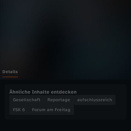
F
r
e
i
t
a
Details
g
Ähnliche Inhalte entdecken
-
Gesellschaft
Reportage
aufschlussreich
FSK 6
Forum am Freitag
W
i