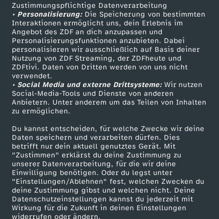
Zustimmungspflichtige Datenverarbeitung
Livestreams
Zuschauerservice
n
• Personalisierung:
Die Speicherung von bestimmten
Sendungen A-Z
Hilfe
Interaktionen ermöglicht uns, dein Erlebnis im
Angebot des ZDF an dich anzupassen und
e
TV-Programm
Personalisierungsfunktionen anzubieten. Dabei
personalisieren wir ausschließlich auf Basis deiner
u
Nutzung von ZDF Streaming, der ZDFheute und
ZDFtivi. Daten von Dritten werden von uns nicht
Das ZDF
verwendet.
e
• Social Media und externe Drittsysteme:
Wir nutzen
ZDF Unternehmen
Social-Media-Tools und Dienste von anderen
Anbietern. Unter anderem um das Teilen von Inhalten
P
Karriere
zu ermöglichen.
Presseportal
r
Du kannst entscheiden, für welche Zwecke wir deine
ZDF goes Schule
Daten speichern und verarbeiten dürfen. Dies
betrifft nur dein aktuell genutztes Gerät. Mit
ä
Werbefernsehen
"Zustimmen" erklärst du deine Zustimmung zu
unserer Datenverarbeitung, für die wir deine
Mainzelmännchen
Einwilligung benötigen. Oder du legst unter
s
"Einstellungen/Ablehnen" fest, welchen Zwecken du
deine Zustimmung gibst und welchen nicht. Deine
i
Datenschutzeinstellungen kannst du jederzeit mit
Wirkung für die Zukunft in deinen Einstellungen
widerrufen oder ändern.