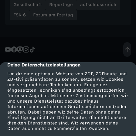
Gesellschaft
Reportage
aufschlussreich
t
FSK 6
Forum am Freitag
m
a
D
Deine Datenschutzeinstellungen
cmp-dialog-description
e
Um dir eine optimale Website von ZDF, ZDFheute und
ZDFtivi präsentieren zu können, setzen wir Cookies
n
und vergleichbare Techniken ein. Einige der
eingesetzten Techniken sind unbedingt erforderlich
für unser Angebot. Mit deiner Zustimmung dürfen wir
i
Mehr ZDF
Service
und unsere Dienstleister darüber hinaus
Informationen auf deinem Gerät speichern und/oder
ZDF-Apps
ZDFmitreden
abrufen. Dabei geben wir deine Daten ohne deine
z
Einwilligung nicht an Dritte weiter, die nicht unsere
Smart TV
Kontakt zum ZDF
direkten Dienstleister sind. Wir verwenden deine
-
Daten auch nicht zu kommerziellen Zwecken.
ZDFtext
Tickets