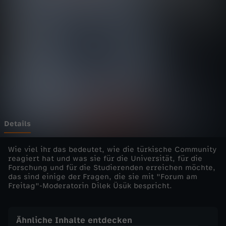
F
r
e
i
t
a
Details
g
Wie viel ihr das bedeutet, wie die türkische Community
reagiert hat und was sie für die Universität, für die
Forschung und für die Studierenden erreichen möchte,
-
das sind einige der Fragen, die sie mit "Forum am
Freitag"-Moderatorin Dilek Üsük bespricht.
F
a
Ähnliche Inhalte entdecken