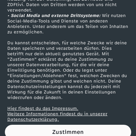
ZDFtivi. Daten von Dritten werden von uns nicht
D
Das ZDF
verwendet.
• Social Media und externe Drittsysteme:
Wir nutzen
ZDF Unternehmen
i
Social-Media-Tools und Dienste von anderen
Anbietern. Unter anderem um das Teilen von Inhalten
Karriere
zu ermöglichen.
e
Presseportal
Du kannst entscheiden, für welche Zwecke wir deine
ZDF goes Schule
Daten speichern und verarbeiten dürfen. Dies
m
betrifft nur dein aktuell genutztes Gerät. Mit
Werbefernsehen
"Zustimmen" erklärst du deine Zustimmung zu
u
unserer Datenverarbeitung, für die wir deine
Mainzelmännchen
Einwilligung benötigen. Oder du legst unter
"Einstellungen/Ablehnen" fest, welchen Zwecken du
s
deine Zustimmung gibst und welchen nicht. Deine
Datenschutzeinstellungen kannst du jederzeit mit
Wirkung für die Zukunft in deinen Einstellungen
l
widerrufen oder ändern.
i
Hier findest du das Impressum.
Partner
Weitere Informationen findest du in unserer
Datenschutzerklärung.
m
Zustimmen