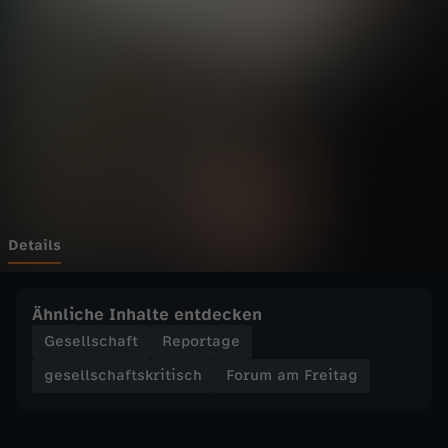
F
r
e
i
t
a
Details
g
Ähnliche Inhalte entdecken
-
Gesellschaft
Reportage
gesellschaftskritisch
Forum am Freitag
K
w