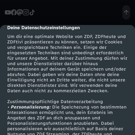
e
e
Deine Datenschutzeinstellungen
cmp-dialog-description
Um dir eine optimale Website von ZDF, ZDFheute und
n
ZDFtivi präsentieren zu können, setzen wir Cookies
und vergleichbare Techniken ein. Einige der
eingesetzten Techniken sind unbedingt erforderlich
g
für unser Angebot. Mit deiner Zustimmung dürfen wir
Mehr ZDF
Service
und unsere Dienstleister darüber hinaus
y
Informationen auf deinem Gerät speichern und/oder
ZDF-Apps
ZDFmitreden
abrufen. Dabei geben wir deine Daten ohne deine
Einwilligung nicht an Dritte weiter, die nicht unsere
p
Smart TV
Kontakt zum ZDF
direkten Dienstleister sind. Wir verwenden deine
Daten auch nicht zu kommerziellen Zwecken.
ZDFtext
Tickets
s
Zustimmungspflichtige Datenverarbeitung
Livestreams
Zuschauerservice
• Personalisierung:
Die Speicherung von bestimmten
y
Sendungen A-Z
Hilfe
Interaktionen ermöglicht uns, dein Erlebnis im
Angebot des ZDF an dich anzupassen und
TV-Programm
Personalisierungsfunktionen anzubieten. Dabei
–
personalisieren wir ausschließlich auf Basis deiner
Nutzung von ZDF Streaming, der ZDFheute und