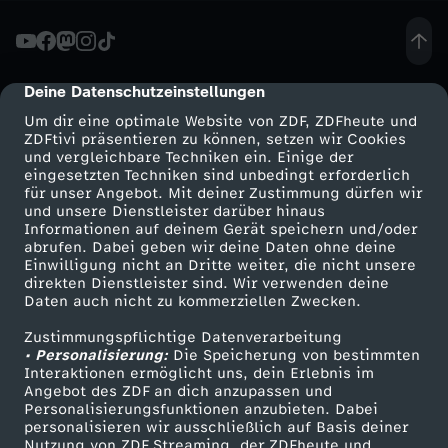
n
e
Deine Datenschutzeinstellungen
cmp-dialog-description
Um dir eine optimale Website von ZDF, ZDFheute und
J
ZDFtivi präsentieren zu können, setzen wir Cookies
und vergleichbare Techniken ein. Einige der
eingesetzten Techniken sind unbedingt erforderlich
u
für unser Angebot. Mit deiner Zustimmung dürfen wir
Mehr ZDF
Service
und unsere Dienstleister darüber hinaus
d
Informationen auf deinem Gerät speichern und/oder
ZDF-Apps
ZDFmitreden
abrufen. Dabei geben wir deine Daten ohne deine
Einwilligung nicht an Dritte weiter, die nicht unsere
e
Smart TV
Kontakt zum ZDF
direkten Dienstleister sind. Wir verwenden deine
Daten auch nicht zu kommerziellen Zwecken.
ZDFtext
Tickets
n
Zustimmungspflichtige Datenverarbeitung
Livestreams
Zuschauerservice
• Personalisierung:
Die Speicherung von bestimmten
t
Sendungen A-Z
Hilfe
Interaktionen ermöglicht uns, dein Erlebnis im
Angebot des ZDF an dich anzupassen und
TV-Programm
Personalisierungsfunktionen anzubieten. Dabei
u
personalisieren wir ausschließlich auf Basis deiner
Nutzung von ZDF Streaming, der ZDFheute und