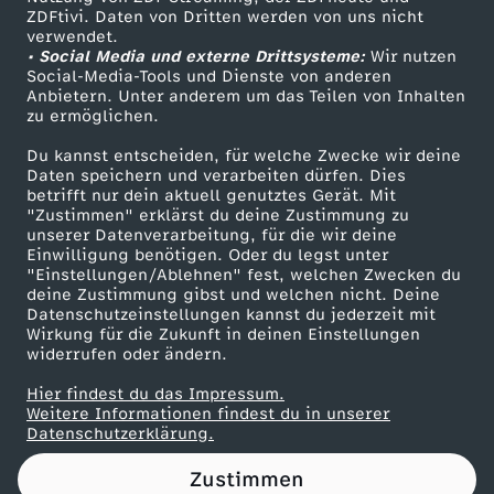
ZDFtivi. Daten von Dritten werden von uns nicht
m
Das ZDF
verwendet.
• Social Media und externe Drittsysteme:
Wir nutzen
ZDF Unternehmen
k
Social-Media-Tools und Dienste von anderen
Anbietern. Unter anderem um das Teilen von Inhalten
Karriere
zu ermöglichen.
e
Presseportal
Du kannst entscheiden, für welche Zwecke wir deine
ZDF goes Schule
Daten speichern und verarbeiten dürfen. Dies
i
betrifft nur dein aktuell genutztes Gerät. Mit
Werbefernsehen
"Zustimmen" erklärst du deine Zustimmung zu
n
unserer Datenverarbeitung, für die wir deine
Mainzelmännchen
Einwilligung benötigen. Oder du legst unter
"Einstellungen/Ablehnen" fest, welchen Zwecken du
I
deine Zustimmung gibst und welchen nicht. Deine
Datenschutzeinstellungen kannst du jederzeit mit
Wirkung für die Zukunft in deinen Einstellungen
s
widerrufen oder ändern.
l
Hier findest du das Impressum.
Partner
Weitere Informationen findest du in unserer
Datenschutzerklärung.
a
Zustimmen