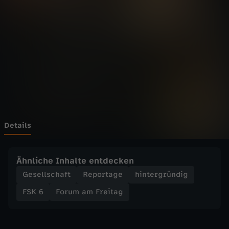
F
Wechseln zu: ZDFheute
r
e
i
t
a
Details
g
Ähnliche Inhalte entdecken
-
Gesellschaft
Reportage
hintergründig
FSK 6
Forum am Freitag
O
h