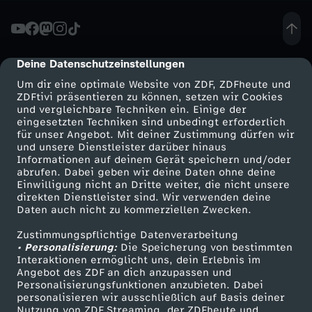
r
g
Deine Datenschutzeinstellungen
cmp-dialog-description
Um dir eine optimale Website von ZDF, ZDFheute und
e
ZDFtivi präsentieren zu können, setzen wir Cookies
und vergleichbare Techniken ein. Einige der
eingesetzten Techniken sind unbedingt erforderlich
s
für unser Angebot. Mit deiner Zustimmung dürfen wir
Mehr ZDF
Service
und unsere Dienstleister darüber hinaus
s
Informationen auf deinem Gerät speichern und/oder
ZDF-Apps
ZDFmitreden
abrufen. Dabei geben wir deine Daten ohne deine
Einwilligung nicht an Dritte weiter, die nicht unsere
e
Smart TV
Kontakt zum ZDF
direkten Dienstleister sind. Wir verwenden deine
Daten auch nicht zu kommerziellen Zwecken.
ZDFtext
Tickets
n
Zustimmungspflichtige Datenverarbeitung
Livestreams
Zuschauerservice
• Personalisierung:
Die Speicherung von bestimmten
e
Sendungen A-Z
Hilfe
Interaktionen ermöglicht uns, dein Erlebnis im
Angebot des ZDF an dich anzupassen und
TV-Programm
Personalisierungsfunktionen anzubieten. Dabei
O
personalisieren wir ausschließlich auf Basis deiner
Nutzung von ZDF Streaming, der ZDFheute und