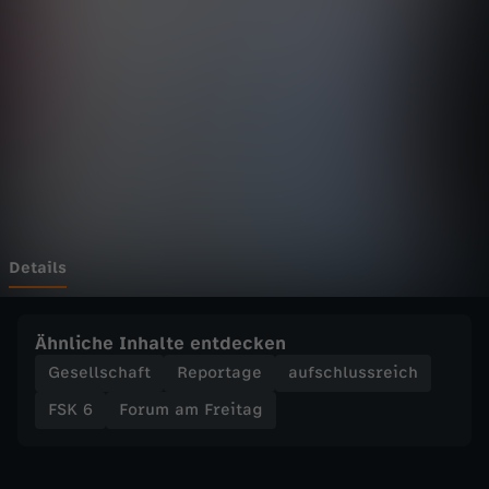
F
r
e
i
t
a
Details
g
Ähnliche Inhalte entdecken
-
Gesellschaft
Reportage
aufschlussreich
FSK 6
Forum am Freitag
V
e