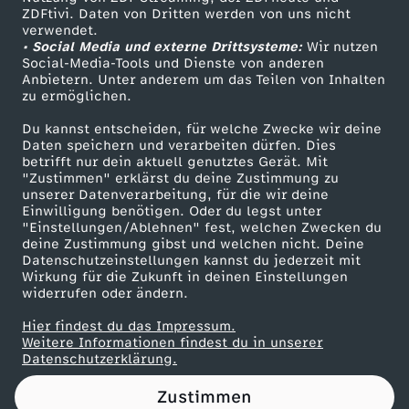
ZDFtivi. Daten von Dritten werden von uns nicht
p
Das ZDF
verwendet.
• Social Media und externe Drittsysteme:
Wir nutzen
ZDF Unternehmen
f
Social-Media-Tools und Dienste von anderen
Anbietern. Unter anderem um das Teilen von Inhalten
Karriere
zu ermöglichen.
e
Presseportal
Du kannst entscheiden, für welche Zwecke wir deine
ZDF goes Schule
Daten speichern und verarbeiten dürfen. Dies
r
betrifft nur dein aktuell genutztes Gerät. Mit
Werbefernsehen
"Zustimmen" erklärst du deine Zustimmung zu
u
unserer Datenverarbeitung, für die wir deine
Mainzelmännchen
Einwilligung benötigen. Oder du legst unter
"Einstellungen/Ablehnen" fest, welchen Zwecken du
n
deine Zustimmung gibst und welchen nicht. Deine
Datenschutzeinstellungen kannst du jederzeit mit
Wirkung für die Zukunft in deinen Einstellungen
d
widerrufen oder ändern.
i
Hier findest du das Impressum.
Partner
Weitere Informationen findest du in unserer
Datenschutzerklärung.
h
Zustimmen