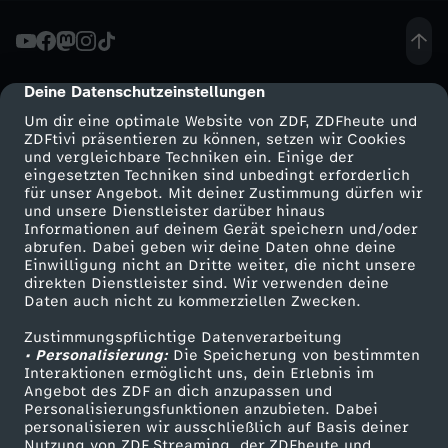
a
n
Deine Datenschutzeinstellungen
cmp-dialog-description
Um dir eine optimale Website von ZDF, ZDFheute und
e
ZDFtivi präsentieren zu können, setzen wir Cookies
und vergleichbare Techniken ein. Einige der
eingesetzten Techniken sind unbedingt erforderlich
r
für unser Angebot. Mit deiner Zustimmung dürfen wir
Mehr ZDF
Service
und unsere Dienstleister darüber hinaus
:
Informationen auf deinem Gerät speichern und/oder
ZDF-Apps
ZDFmitreden
abrufen. Dabei geben wir deine Daten ohne deine
Einwilligung nicht an Dritte weiter, die nicht unsere
i
Smart TV
Kontakt zum ZDF
direkten Dienstleister sind. Wir verwenden deine
Daten auch nicht zu kommerziellen Zwecken.
ZDFtext
Tickets
n
Zustimmungspflichtige Datenverarbeitung
Livestreams
Zuschauerservice
• Personalisierung:
Die Speicherung von bestimmten
n
Sendungen A-Z
Hilfe
Interaktionen ermöglicht uns, dein Erlebnis im
Angebot des ZDF an dich anzupassen und
TV-Programm
Personalisierungsfunktionen anzubieten. Dabei
e
personalisieren wir ausschließlich auf Basis deiner
Nutzung von ZDF Streaming, der ZDFheute und