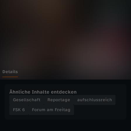
F
Wechseln zu: ZDFheute
r
e
i
t
a
Details
g
Ähnliche Inhalte entdecken
-
Gesellschaft
Reportage
aufschlussreich
FSK 6
Forum am Freitag
I
r