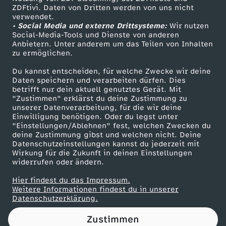
ZDFtivi. Daten von Dritten werden von uns nicht
n
Das ZDF
verwendet.
• Social Media und externe Drittsysteme:
Wir nutzen
ZDF Unternehmen
i
Social-Media-Tools und Dienste von anderen
Anbietern. Unter anderem um das Teilen von Inhalten
Karriere
zu ermöglichen.
n
Presseportal
Du kannst entscheiden, für welche Zwecke wir deine
ZDF goes Schule
Daten speichern und verarbeiten dürfen. Dies
D
betrifft nur dein aktuell genutztes Gerät. Mit
Werbefernsehen
"Zustimmen" erklärst du deine Zustimmung zu
e
unserer Datenverarbeitung, für die wir deine
Mainzelmännchen
Einwilligung benötigen. Oder du legst unter
"Einstellungen/Ablehnen" fest, welchen Zwecken du
u
deine Zustimmung gibst und welchen nicht. Deine
Datenschutzeinstellungen kannst du jederzeit mit
Wirkung für die Zukunft in deinen Einstellungen
t
widerrufen oder ändern.
s
Hier findest du das Impressum.
Partner
Weitere Informationen findest du in unserer
Datenschutzerklärung.
c
Zustimmen