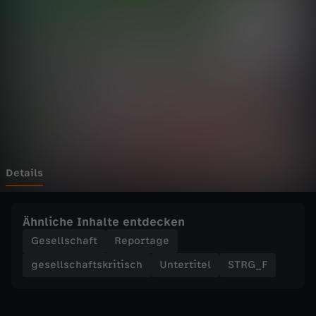
D
r
o
g
e
n
Details
-
Ähnliche Inhalte entdecken
K
Gesellschaft
Reportage
gesellschaftskritisch
Untertitel
STRG_F
r
ö