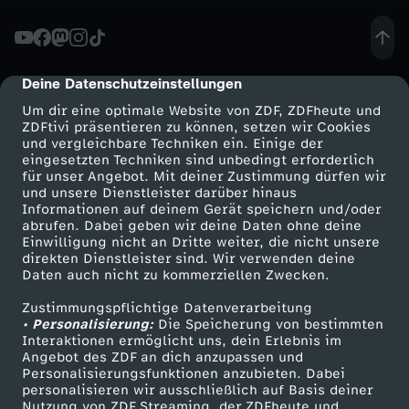
t
e
Deine Datenschutzeinstellungen
cmp-dialog-description
Um dir eine optimale Website von ZDF, ZDFheute und
s
ZDFtivi präsentieren zu können, setzen wir Cookies
und vergleichbare Techniken ein. Einige der
eingesetzten Techniken sind unbedingt erforderlich
t
für unser Angebot. Mit deiner Zustimmung dürfen wir
Mehr ZDF
Service
und unsere Dienstleister darüber hinaus
a
Informationen auf deinem Gerät speichern und/oder
ZDF-Apps
ZDFmitreden
abrufen. Dabei geben wir deine Daten ohne deine
Einwilligung nicht an Dritte weiter, die nicht unsere
t
Smart TV
Kontakt zum ZDF
direkten Dienstleister sind. Wir verwenden deine
Daten auch nicht zu kommerziellen Zwecken.
ZDFtext
Tickets
t
Zustimmungspflichtige Datenverarbeitung
Livestreams
Zuschauerservice
• Personalisierung:
Die Speicherung von bestimmten
T
Sendungen A-Z
Hilfe
Interaktionen ermöglicht uns, dein Erlebnis im
Angebot des ZDF an dich anzupassen und
TV-Programm
Personalisierungsfunktionen anzubieten. Dabei
h
personalisieren wir ausschließlich auf Basis deiner
Nutzung von ZDF Streaming, der ZDFheute und