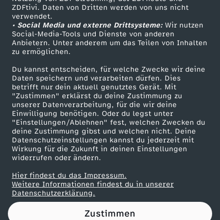
ZDFtivi. Daten von Dritten werden von uns nicht
e
Das ZDF
verwendet.
• Social Media und externe Drittsysteme:
Wir nutzen
ZDF Unternehmen
r
Social-Media-Tools und Dienste von anderen
Anbietern. Unter anderem um das Teilen von Inhalten
Karriere
zu ermöglichen.
a
Presseportal
Du kannst entscheiden, für welche Zwecke wir deine
ZDF goes Schule
Daten speichern und verarbeiten dürfen. Dies
p
betrifft nur dein aktuell genutztes Gerät. Mit
Werbefernsehen
"Zustimmen" erklärst du deine Zustimmung zu
i
unserer Datenverarbeitung, für die wir deine
Mainzelmännchen
Einwilligung benötigen. Oder du legst unter
"Einstellungen/Ablehnen" fest, welchen Zwecken du
e
deine Zustimmung gibst und welchen nicht. Deine
Datenschutzeinstellungen kannst du jederzeit mit
Wirkung für die Zukunft in deinen Einstellungen
:
widerrufen oder ändern.
G
Hier findest du das Impressum.
Partner
Weitere Informationen findest du in unserer
Datenschutzerklärung.
e
Zustimmen