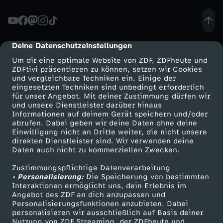
a
t
Deine Datenschutzeinstellungen
cmp-dialog-description
Um dir eine optimale Website von ZDF, ZDFheute und
z
ZDFtivi präsentieren zu können, setzen wir Cookies
und vergleichbare Techniken ein. Einige der
eingesetzten Techniken sind unbedingt erforderlich
:
für unser Angebot. Mit deiner Zustimmung dürfen wir
Mehr ZDF
Service
und unsere Dienstleister darüber hinaus
V
Informationen auf deinem Gerät speichern und/oder
ZDF-Apps
ZDFmitreden
abrufen. Dabei geben wir deine Daten ohne deine
Einwilligung nicht an Dritte weiter, die nicht unsere
e
Smart TV
Kontakt zum ZDF
direkten Dienstleister sind. Wir verwenden deine
Daten auch nicht zu kommerziellen Zwecken.
ZDFtext
Tickets
g
Zustimmungspflichtige Datenverarbeitung
Livestreams
Zuschauerservice
• Personalisierung:
Die Speicherung von bestimmten
g
Sendungen A-Z
Hilfe
Interaktionen ermöglicht uns, dein Erlebnis im
Angebot des ZDF an dich anzupassen und
TV-Programm
Personalisierungsfunktionen anzubieten. Dabei
i
personalisieren wir ausschließlich auf Basis deiner
Nutzung von ZDF Streaming, der ZDFheute und