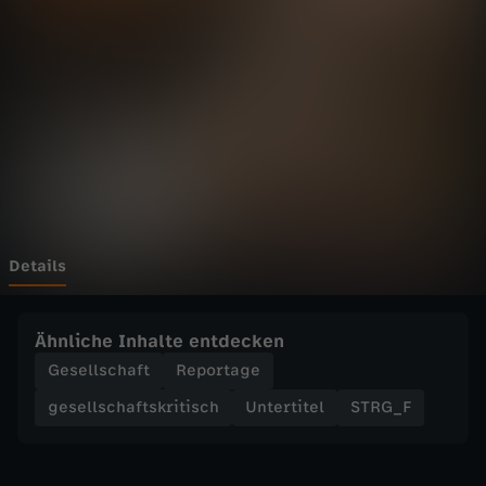
F
l
e
i
s
c
Details
h
Ähnliche Inhalte entdecken
e
Gesellschaft
Reportage
gesellschaftskritisch
Untertitel
STRG_F
r
s