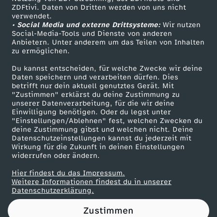
ZDFtivi. Daten von Dritten werden von uns nicht
e
Das ZDF
verwendet.
• Social Media und externe Drittsysteme:
Wir nutzen
ZDF Unternehmen
v
Social-Media-Tools und Dienste von anderen
Anbietern. Unter anderem um das Teilen von Inhalten
Karriere
zu ermöglichen.
s
Presseportal
Du kannst entscheiden, für welche Zwecke wir deine
ZDF goes Schule
Daten speichern und verarbeiten dürfen. Dies
.
betrifft nur dein aktuell genutztes Gerät. Mit
Werbefernsehen
"Zustimmen" erklärst du deine Zustimmung zu
L
unserer Datenverarbeitung, für die wir deine
Mainzelmännchen
Einwilligung benötigen. Oder du legst unter
"Einstellungen/Ablehnen" fest, welchen Zwecken du
a
deine Zustimmung gibst und welchen nicht. Deine
Datenschutzeinstellungen kannst du jederzeit mit
Wirkung für die Zukunft in deinen Einstellungen
b
widerrufen oder ändern.
o
Hier findest du das Impressum.
Partner
Weitere Informationen findest du in unserer
Datenschutzerklärung.
r
Zustimmen