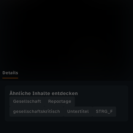
F
l
u
c
h
t
Details
z
Ähnliche Inhalte entdecken
u
Gesellschaft
Reportage
gesellschaftskritisch
Untertitel
STRG_F
r
ü