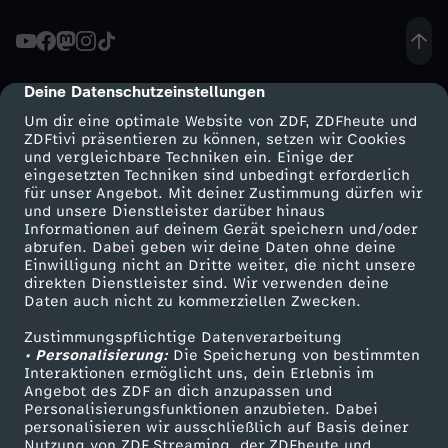
c
k
Deine Datenschutzeinstellungen
cmp-dialog-description
Um dir eine optimale Website von ZDF, ZDFheute und
:
ZDFtivi präsentieren zu können, setzen wir Cookies
und vergleichbare Techniken ein. Einige der
eingesetzten Techniken sind unbedingt erforderlich
W
für unser Angebot. Mit deiner Zustimmung dürfen wir
Mehr ZDF
Service
und unsere Dienstleister darüber hinaus
a
Informationen auf deinem Gerät speichern und/oder
ZDF-Apps
ZDFmitreden
abrufen. Dabei geben wir deine Daten ohne deine
Einwilligung nicht an Dritte weiter, die nicht unsere
r
Smart TV
Kontakt zum ZDF
direkten Dienstleister sind. Wir verwenden deine
Daten auch nicht zu kommerziellen Zwecken.
ZDFtext
Tickets
u
Zustimmungspflichtige Datenverarbeitung
Livestreams
Zuschauerservice
• Personalisierung:
Die Speicherung von bestimmten
m
Sendungen A-Z
Hilfe
Interaktionen ermöglicht uns, dein Erlebnis im
Angebot des ZDF an dich anzupassen und
TV-Programm
Personalisierungsfunktionen anzubieten. Dabei
S
personalisieren wir ausschließlich auf Basis deiner
Nutzung von ZDF Streaming, der ZDFheute und