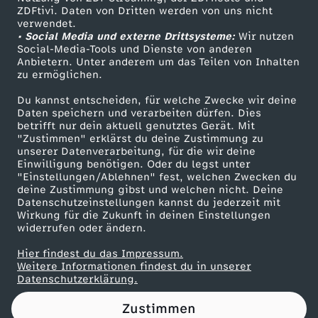
ZDFtivi. Daten von Dritten werden von uns nicht
y
Das ZDF
verwendet.
• Social Media und externe Drittsysteme:
Wir nutzen
ZDF Unternehmen
r
Social-Media-Tools und Dienste von anderen
Anbietern. Unter anderem um das Teilen von Inhalten
Karriere
zu ermöglichen.
e
Presseportal
Du kannst entscheiden, für welche Zwecke wir deine
ZDF goes Schule
Daten speichern und verarbeiten dürfen. Dies
r
betrifft nur dein aktuell genutztes Gerät. Mit
Werbefernsehen
"Zustimmen" erklärst du deine Zustimmung zu
D
unserer Datenverarbeitung, für die wir deine
Mainzelmännchen
Einwilligung benötigen. Oder du legst unter
"Einstellungen/Ablehnen" fest, welchen Zwecken du
e
deine Zustimmung gibst und welchen nicht. Deine
Datenschutzeinstellungen kannst du jederzeit mit
Wirkung für die Zukunft in deinen Einstellungen
u
widerrufen oder ändern.
t
Hier findest du das Impressum.
Partner
Weitere Informationen findest du in unserer
Datenschutzerklärung.
s
Zustimmen