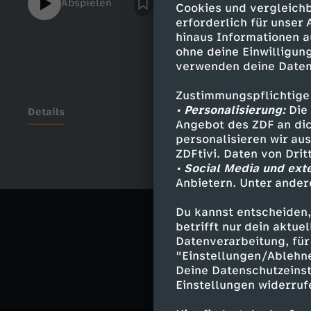
Abspielen
Cookies und vergleichb
gegen seinen damaligen Trainer und DTB-V
erforderlich für unser
erhebt, dieser soll ihn über Jahre immer 
hinaus Informationen a
angefasst haben, unter dem Vorwand, die 
ohne deine Einwilligung
untersuchen zu wollen. Als ein Team invest
verwenden deine Daten
beginnt zu recherchieren, offenbart sich, 
einzige Opfer Hordorrfs ist. Zahlreiche M
Zustimmungspflichtige
• Personalisierung:
Die 
Tennisszene geben an, von dem Machtmiss
Details
Angebot des ZDF an dic
haben. 14 Spieler, darunter zwei aktive Pro
personalisieren wir au
ähnliches erlebt, wie Abel. Was ist dran a
ZDFtivi. Daten von Dri
mächtigsten Mann im deutschen Tennis un
• Social Media und ext
Ähnliche 
heute?
Anbietern. Unter ander
Gesellschaf
Du kannst entscheiden,
betrifft nur dein aktu
STRG_F
Datenverarbeitung, für 
"Einstellungen/Ablehn
Deine Datenschutzeinst
Einstellungen widerruf