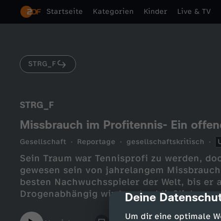
Startseite
Kategorien
Kinder
Live & TV
STRG_F
STRG_F
Missbrauch im Profitennis- Ein off
Gesellschaft
Reportage
gesellschaftskritisch
Sein Traum war Tennisprofi zu werden, doc
gewesen sein von jahrelangem Missbrauch. 
besten Nachwuchsspieler der Welt, bis er a
Drogenabhängig wird und schließlich weg
Deine Datenschut
cmp-dialog-des
Gefängnis kommt. Erst aus der Haft schick
Um dir eine optimale W
Präsidenten des Deutsches Tennis Bunds, 