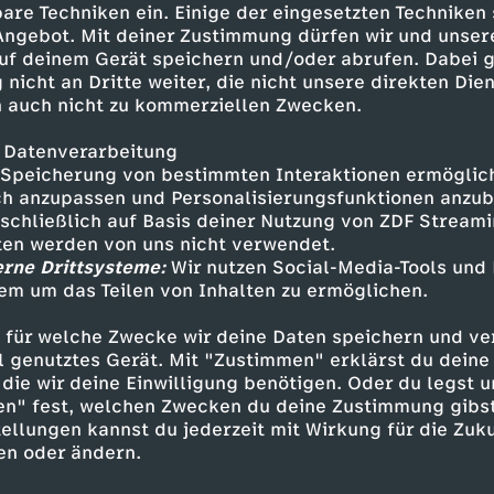
are Techniken ein. Einige der eingesetzten Techniken
izepräsidenten Dirk Hordorff
 Angebot. Mit deiner Zustimmung dürfen wir und unser
wieder am nackten Körper
uf deinem Gerät speichern und/oder abrufen. Dabei 
Muskeln des jungen Spielers
 nicht an Dritte weiter, die nicht unsere direkten Dien
igativer Journalist:innen
 auch nicht zu kommerziellen Zwecken.
dass Abel offenbar nicht das
enschen aus der deutschen Profi-
 Datenverarbeitung
Speicherung von bestimmten Interaktionen ermöglicht
brauch Hordorffs gewusst zu
h anzupassen und Personalisierungsfunktionen anzub
fis, erklären, sie hätten
sschließlich auf Basis deiner Nutzung von ZDF Stream
n den Vorwürfen gegen den einst
tten werden von uns nicht verwendet.
d was macht Dirk Hordorff
erne Drittsysteme:
Wir nutzen Social-Media-Tools und
Inhalte entdecken
em um das Teilen von Inhalten zu ermöglichen.
t
Reportage
gesellschaftskritisch
Untertit
 für welche Zwecke wir deine Daten speichern und ver
ell genutztes Gerät. Mit "Zustimmen" erklärst du dein
die wir deine Einwilligung benötigen. Oder du legst u
en" fest, welchen Zwecken du deine Zustimmung gibst
ellungen kannst du jederzeit mit Wirkung für die Zuku
en oder ändern.