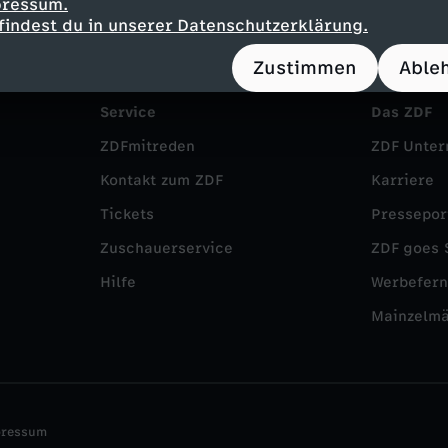
pressum.
findest du in unserer Datenschutzerklärung.
Zustimmen
Able
Service
Das ZDF
ZDFmitreden
ZDF Unte
Kontakt zum ZDF
Karriere
Tickets
Pressepor
Zuschauerservice
ZDF goes 
Hilfe
Werbefer
Mainzelm
pressum