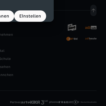
hnen
Einstellen
rnehmen
tal
Schule
nsehen
ännchen
Partner