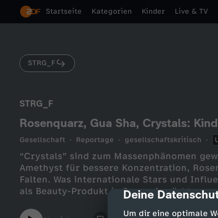
Startseite
Kategorien
Kinder
Live & TV
STRG_F
STRG_F
Rosenquarz, Gua Sha, Crystals: Kind
Gesellschaft
Reportage
gesellschaftskritisch
“Crystals” sind zum Massenphänomen gew
Amethyst für bessere Konzentration, Rose
Falten. Was internationale Stars und Influ
als Beauty-Produkt in Drogeriemärkten angekommen. D
Deine Datenschut
cmp-dialog-des
man sich in Europa Schönheit und Spiritua
Um dir eine optimale W
Madagaskar, einem der Abbauländer, wenig