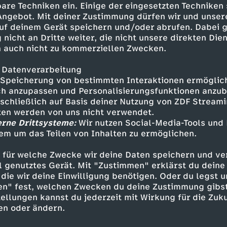
are Techniken ein. Einige der eingesetzten Techniken
ngungen mit bloßen Händen aus
 Angebot. Mit deiner Zustimmung dürfen wir und unser
ischen Schmuck- und Edelsteine
uf deinem Gerät speichern und/oder abrufen. Dabei 
and abgebaut. Die
 nicht an Dritte weiter, die nicht unsere direkten Dien
erling haben sich auf die Suche
 auch nicht zu kommerziellen Zwecken.
nen in Madagaskar und zurück zu
 Datenverarbeitung
Speicherung von bestimmten Interaktionen ermöglicht
h anzupassen und Personalisierungsfunktionen anzub
sschließlich auf Basis deiner Nutzung von ZDF Stream
tten werden von uns nicht verwendet.
erne Drittsysteme:
Wir nutzen Social-Media-Tools und
Inhalte entdecken
em um das Teilen von Inhalten zu ermöglichen.
t
Reportage
gesellschaftskritisch
Untertit
 für welche Zwecke wir deine Daten speichern und ver
ell genutztes Gerät. Mit "Zustimmen" erklärst du dein
die wir deine Einwilligung benötigen. Oder du legst u
en" fest, welchen Zwecken du deine Zustimmung gibst
ellungen kannst du jederzeit mit Wirkung für die Zuku
en oder ändern.