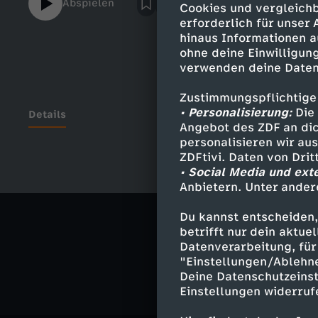
Abspielen
Cookies und vergleichb
der Rosenquarz unter schwierigsten Bedi
erforderlich für unser
der Erde geholt. 80 Prozent der madagass
hinaus Informationen a
werden nicht von Maschinen, sondern per H
ohne deine Einwilligung
Reporterinnen Nadja Mitzkat und Zita Zeng
verwenden deine Daten
gemacht: Von Tiktok und Insta, zu den Mi
einem deutschen Politiker.
Zustimmungspflichtige
• Personalisierung:
Die 
Details
Angebot des ZDF an dic
personalisieren wir au
ZDFtivi. Daten von Dri
• Social Media und ext
Ähnliche 
Anbietern. Unter ander
Gesellschaf
Du kannst entscheiden,
betrifft nur dein aktu
STRG_F
Datenverarbeitung, für 
"Einstellungen/Ablehn
Deine Datenschutzeinst
Einstellungen widerruf