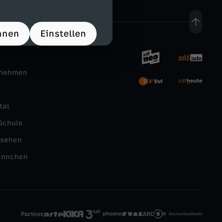
hnen
Einstellen
rnehmen
tal
Schule
nsehen
ännchen
Partner