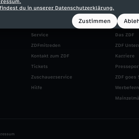
pressum.
findest du in unserer Datenschutzerklärung.
Zustimmen
Able
Service
Das ZDF
ZDFmitreden
ZDF Unte
Kontakt zum ZDF
Karriere
Tickets
Pressepor
Zuschauerservice
ZDF goes 
Hilfe
Werbefer
Mainzelm
pressum