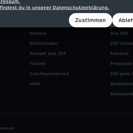
pressum.
findest du in unserer Datenschutzerklärung.
Zustimmen
Able
Service
Das ZDF
ZDFmitreden
ZDF Unte
Kontakt zum ZDF
Karriere
Tickets
Pressepor
Zuschauerservice
ZDF goes 
Hilfe
Werbefer
Mainzelm
pressum