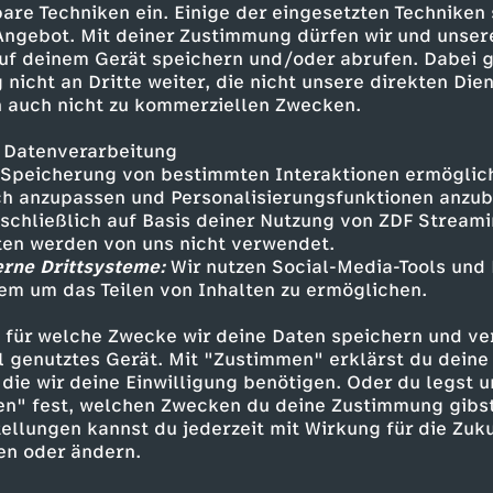
are Techniken ein. Einige der eingesetzten Techniken
 Angebot. Mit deiner Zustimmung dürfen wir und unser
uf deinem Gerät speichern und/oder abrufen. Dabei 
 nicht an Dritte weiter, die nicht unsere direkten Dien
 auch nicht zu kommerziellen Zwecken.
 Datenverarbeitung
Speicherung von bestimmten Interaktionen ermöglicht
h anzupassen und Personalisierungsfunktionen anzub
sschließlich auf Basis deiner Nutzung von ZDF Stream
tten werden von uns nicht verwendet.
erne Drittsysteme:
Wir nutzen Social-Media-Tools und
Inhalte entdecken
em um das Teilen von Inhalten zu ermöglichen.
t
Reportage
gesellschaftskritisch
Untertit
 für welche Zwecke wir deine Daten speichern und ver
ell genutztes Gerät. Mit "Zustimmen" erklärst du dein
die wir deine Einwilligung benötigen. Oder du legst u
en" fest, welchen Zwecken du deine Zustimmung gibst
ellungen kannst du jederzeit mit Wirkung für die Zuku
en oder ändern.