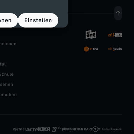
hnen
Einstellen
rnehmen
tal
Schule
nsehen
ännchen
Partner