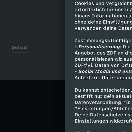
Cookies und vergleichb
erforderlich für unser
hinaus Informationen a
ohne deine Einwilligung
verwenden deine Daten
Zustimmungspflichtige
• Personalisierung:
Die 
Details
Angebot des ZDF an dic
personalisieren wir au
ZDFtivi. Daten von Dri
• Social Media und ext
Ähnliche 
Anbietern. Unter ander
Gesellschaf
Du kannst entscheiden,
betrifft nur dein aktu
STRG_F
Datenverarbeitung, für 
"Einstellungen/Ablehn
Deine Datenschutzeinst
Einstellungen widerruf