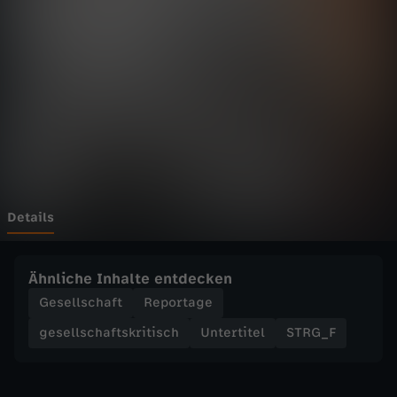
W
i
e
e
i
n
Details
M
Ähnliche Inhalte entdecken
i
Gesellschaft
Reportage
gesellschaftskritisch
Untertitel
STRG_F
l
l