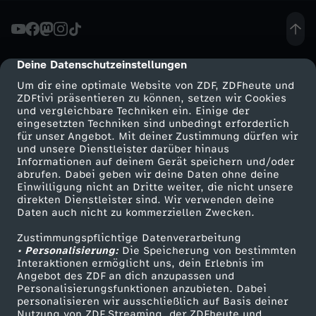
i
o
Deine Datenschutzeinstellungen
cmp-dialog-description
Um dir eine optimale Website von ZDF, ZDFheute und
n
ZDFtivi präsentieren zu können, setzen wir Cookies
und vergleichbare Techniken ein. Einige der
eingesetzten Techniken sind unbedingt erforderlich
ä
für unser Angebot. Mit deiner Zustimmung dürfen wir
Mehr ZDF
Service
und unsere Dienstleister darüber hinaus
r
Informationen auf deinem Gerät speichern und/oder
ZDF-Apps
ZDFmitreden
abrufen. Dabei geben wir deine Daten ohne deine
Einwilligung nicht an Dritte weiter, die nicht unsere
i
Smart TV
Kontakt zum ZDF
direkten Dienstleister sind. Wir verwenden deine
Daten auch nicht zu kommerziellen Zwecken.
ZDFtext
Tickets
m
Zustimmungspflichtige Datenverarbeitung
Livestreams
Zuschauerservice
• Personalisierung:
Die Speicherung von bestimmten
T
Sendungen A-Z
Hilfe
Interaktionen ermöglicht uns, dein Erlebnis im
Angebot des ZDF an dich anzupassen und
TV-Programm
Personalisierungsfunktionen anzubieten. Dabei
h
personalisieren wir ausschließlich auf Basis deiner
Nutzung von ZDF Streaming, der ZDFheute und