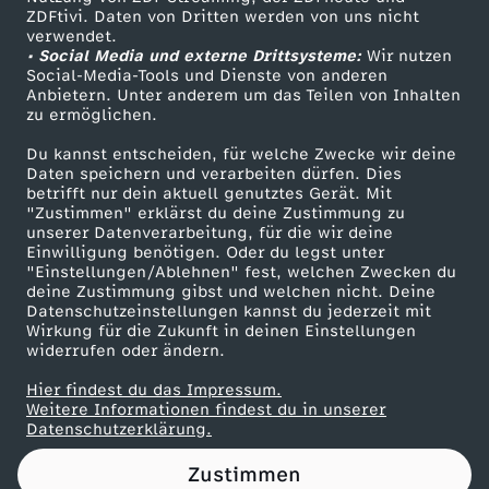
ZDFtivi. Daten von Dritten werden von uns nicht
a
Das ZDF
verwendet.
• Social Media und externe Drittsysteme:
Wir nutzen
ZDF Unternehmen
i
Social-Media-Tools und Dienste von anderen
Anbietern. Unter anderem um das Teilen von Inhalten
Karriere
zu ermöglichen.
-
Presseportal
Du kannst entscheiden, für welche Zwecke wir deine
ZDF goes Schule
Daten speichern und verarbeiten dürfen. Dies
K
betrifft nur dein aktuell genutztes Gerät. Mit
Werbefernsehen
"Zustimmen" erklärst du deine Zustimmung zu
n
unserer Datenverarbeitung, für die wir deine
Mainzelmännchen
Einwilligung benötigen. Oder du legst unter
"Einstellungen/Ablehnen" fest, welchen Zwecken du
a
deine Zustimmung gibst und welchen nicht. Deine
Datenschutzeinstellungen kannst du jederzeit mit
Wirkung für die Zukunft in deinen Einstellungen
s
widerrufen oder ändern.
t
Hier findest du das Impressum.
Partner
Weitere Informationen findest du in unserer
Datenschutzerklärung.
g
Zustimmen