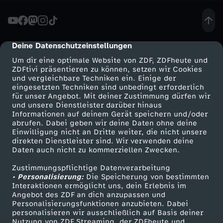
i
n
Deine Datenschutzeinstellungen
cmp-dialog-description
Um dir eine optimale Website von ZDF, ZDFheute und
-
ZDFtivi präsentieren zu können, setzen wir Cookies
und vergleichbare Techniken ein. Einige der
eingesetzten Techniken sind unbedingt erforderlich
T
für unser Angebot. Mit deiner Zustimmung dürfen wir
Mehr ZDF
Service
und unsere Dienstleister darüber hinaus
R
Informationen auf deinem Gerät speichern und/oder
ZDF-Apps
ZDFmitreden
abrufen. Dabei geben wir deine Daten ohne deine
Einwilligung nicht an Dritte weiter, die nicht unsere
A
Smart TV
Kontakt zum ZDF
direkten Dienstleister sind. Wir verwenden deine
Daten auch nicht zu kommerziellen Zwecken.
ZDFtext
Tickets
I
Zustimmungspflichtige Datenverarbeitung
Livestreams
Zuschauerservice
• Personalisierung:
Die Speicherung von bestimmten
L
Sendungen A-Z
Hilfe
Interaktionen ermöglicht uns, dein Erlebnis im
Angebot des ZDF an dich anzupassen und
TV-Programm
Personalisierungsfunktionen anzubieten. Dabei
E
personalisieren wir ausschließlich auf Basis deiner
Nutzung von ZDF Streaming, der ZDFheute und