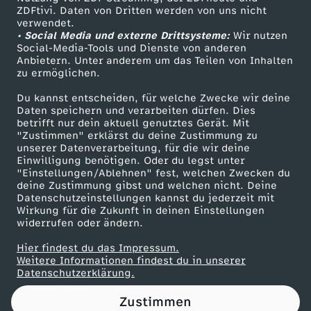
ZDFtivi. Daten von Dritten werden von uns nicht
R
Das ZDF
verwendet.
• Social Media und externe Drittsysteme:
Wir nutzen
ZDF Unternehmen
-
Social-Media-Tools und Dienste von anderen
Anbietern. Unter anderem um das Teilen von Inhalten
Karriere
zu ermöglichen.
W
Presseportal
Du kannst entscheiden, für welche Zwecke wir deine
ZDF goes Schule
Daten speichern und verarbeiten dürfen. Dies
e
betrifft nur dein aktuell genutztes Gerät. Mit
Werbefernsehen
"Zustimmen" erklärst du deine Zustimmung zu
g
unserer Datenverarbeitung, für die wir deine
Mainzelmännchen
Einwilligung benötigen. Oder du legst unter
"Einstellungen/Ablehnen" fest, welchen Zwecken du
o
deine Zustimmung gibst und welchen nicht. Deine
Datenschutzeinstellungen kannst du jederzeit mit
Wirkung für die Zukunft in deinen Einstellungen
h
widerrufen oder ändern.
a
Hier findest du das Impressum.
Partner
Weitere Informationen findest du in unserer
Datenschutzerklärung.
r
Zustimmen