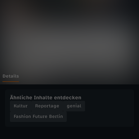
F
u
t
u
r
e
Details
B
Ähnliche Inhalte entdecken
e
Kultur
Reportage
genial
Fashion Future Berlin
r
l