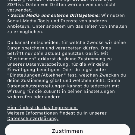
ZDFtivi. Daten von Dritten werden von uns nicht
r
Das ZDF
verwendet.
• Social Media und externe Drittsysteme:
Wir nutzen
ZDF Unternehmen
s
Social-Media-Tools und Dienste von anderen
Anbietern. Unter anderem um das Teilen von Inhalten
Karriere
zu ermöglichen.
e
Presseportal
Du kannst entscheiden, für welche Zwecke wir deine
ZDF goes Schule
Daten speichern und verarbeiten dürfen. Dies
i
betrifft nur dein aktuell genutztes Gerät. Mit
Werbefernsehen
"Zustimmen" erklärst du deine Zustimmung zu
n
unserer Datenverarbeitung, für die wir deine
Mainzelmännchen
Einwilligung benötigen. Oder du legst unter
"Einstellungen/Ablehnen" fest, welchen Zwecken du
L
deine Zustimmung gibst und welchen nicht. Deine
Datenschutzeinstellungen kannst du jederzeit mit
Wirkung für die Zukunft in deinen Einstellungen
e
widerrufen oder ändern.
b
Hier findest du das Impressum.
Partner
Weitere Informationen findest du in unserer
Datenschutzerklärung.
e
Zustimmen