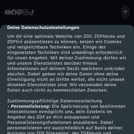
e
n
Deine Datenschutzeinstellungen
cmp-dialog-description
Um dir eine optimale Website von ZDF, ZDFheute und
P
ZDFtivi präsentieren zu können, setzen wir Cookies
und vergleichbare Techniken ein. Einige der
eingesetzten Techniken sind unbedingt erforderlich
L
für unser Angebot. Mit deiner Zustimmung dürfen wir
Mehr ZDF
Service
und unsere Dienstleister darüber hinaus
A
Informationen auf deinem Gerät speichern und/oder
ZDF-Apps
ZDFmitreden
abrufen. Dabei geben wir deine Daten ohne deine
Einwilligung nicht an Dritte weiter, die nicht unsere
N
Smart TV
Kontakt zum ZDF
direkten Dienstleister sind. Wir verwenden deine
Daten auch nicht zu kommerziellen Zwecken.
ZDFtext
Tickets
B
Zustimmungspflichtige Datenverarbeitung
Livestreams
Zuschauerservice
• Personalisierung:
Die Speicherung von bestimmten
f
Sendungen A-Z
Hilfe
Interaktionen ermöglicht uns, dein Erlebnis im
Angebot des ZDF an dich anzupassen und
TV-Programm
Personalisierungsfunktionen anzubieten. Dabei
ü
personalisieren wir ausschließlich auf Basis deiner
Nutzung von ZDF Streaming, der ZDFheute und