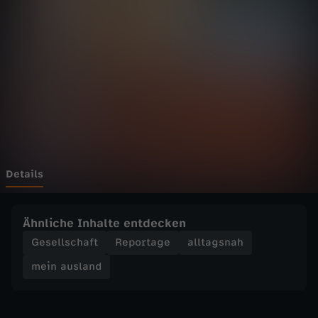
l
a
n
d
-
E
Details
r
Ähnliche Inhalte entdecken
i
Gesellschaft
Reportage
alltagsnah
mein ausland
t
r