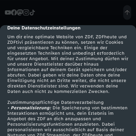
e
a
Deine Datenschutzeinstellungen
cmp-dialog-description
Um dir eine optimale Website von ZDF, ZDFheute und
-
ZDFtivi präsentieren zu können, setzen wir Cookies
und vergleichbare Techniken ein. Einige der
eingesetzten Techniken sind unbedingt erforderlich
Z
für unser Angebot. Mit deiner Zustimmung dürfen wir
Mehr ZDF
Service
und unsere Dienstleister darüber hinaus
w
Informationen auf deinem Gerät speichern und/oder
ZDF-Apps
ZDFmitreden
abrufen. Dabei geben wir deine Daten ohne deine
Einwilligung nicht an Dritte weiter, die nicht unsere
i
Smart TV
Kontakt zum ZDF
direkten Dienstleister sind. Wir verwenden deine
Daten auch nicht zu kommerziellen Zwecken.
ZDFtext
Tickets
s
Zustimmungspflichtige Datenverarbeitung
Livestreams
Zuschauerservice
• Personalisierung:
Die Speicherung von bestimmten
c
Sendungen A-Z
Hilfe
Interaktionen ermöglicht uns, dein Erlebnis im
Angebot des ZDF an dich anzupassen und
TV-Programm
Personalisierungsfunktionen anzubieten. Dabei
h
personalisieren wir ausschließlich auf Basis deiner
Nutzung von ZDF Streaming, der ZDFheute und