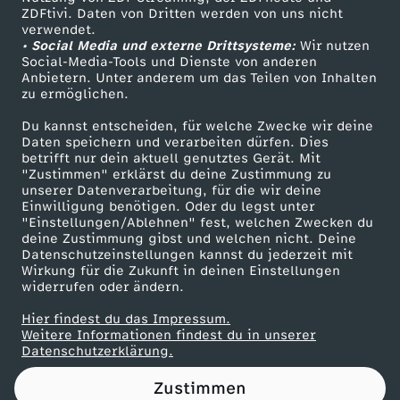
ZDFtivi. Daten von Dritten werden von uns nicht
e
Das ZDF
verwendet.
• Social Media und externe Drittsysteme:
Wir nutzen
ZDF Unternehmen
n
Social-Media-Tools und Dienste von anderen
Anbietern. Unter anderem um das Teilen von Inhalten
Karriere
zu ermöglichen.
A
Presseportal
Du kannst entscheiden, für welche Zwecke wir deine
ZDF goes Schule
Daten speichern und verarbeiten dürfen. Dies
b
betrifft nur dein aktuell genutztes Gerät. Mit
Werbefernsehen
"Zustimmen" erklärst du deine Zustimmung zu
s
unserer Datenverarbeitung, für die wir deine
Mainzelmännchen
Einwilligung benötigen. Oder du legst unter
"Einstellungen/Ablehnen" fest, welchen Zwecken du
c
deine Zustimmung gibst und welchen nicht. Deine
Datenschutzeinstellungen kannst du jederzeit mit
Wirkung für die Zukunft in deinen Einstellungen
h
widerrufen oder ändern.
o
Hier findest du das Impressum.
Partner
Weitere Informationen findest du in unserer
Datenschutzerklärung.
t
Zustimmen