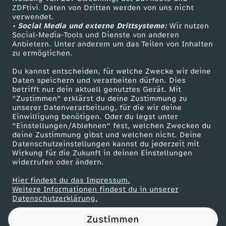
ZDFtivi. Daten von Dritten werden von uns nicht
e
Das ZDF
verwendet.
• Social Media und externe Drittsysteme:
Wir nutzen
ZDF Unternehmen
l
Social-Media-Tools und Dienste von anderen
Anbietern. Unter anderem um das Teilen von Inhalten
Karriere
zu ermöglichen.
-
Presseportal
Du kannst entscheiden, für welche Zwecke wir deine
ZDF goes Schule
Daten speichern und verarbeiten dürfen. Dies
Z
betrifft nur dein aktuell genutztes Gerät. Mit
Werbefernsehen
"Zustimmen" erklärst du deine Zustimmung zu
w
unserer Datenverarbeitung, für die wir deine
Mainzelmännchen
Einwilligung benötigen. Oder du legst unter
"Einstellungen/Ablehnen" fest, welchen Zwecken du
i
deine Zustimmung gibst und welchen nicht. Deine
Datenschutzeinstellungen kannst du jederzeit mit
Wirkung für die Zukunft in deinen Einstellungen
s
widerrufen oder ändern.
c
Hier findest du das Impressum.
Partner
Weitere Informationen findest du in unserer
Datenschutzerklärung.
h
Zustimmen