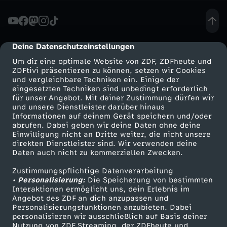
g
a
Deine Datenschutzeinstellungen
cmp-dialog-description
Um dir eine optimale Website von ZDF, ZDFheute und
l
ZDFtivi präsentieren zu können, setzen wir Cookies
und vergleichbare Techniken ein. Einige der
eingesetzten Techniken sind unbedingt erforderlich
i
für unser Angebot. Mit deiner Zustimmung dürfen wir
Mehr ZDF
Service
und unsere Dienstleister darüber hinaus
m
Informationen auf deinem Gerät speichern und/oder
ZDF-Apps
ZDFmitreden
abrufen. Dabei geben wir deine Daten ohne deine
Einwilligung nicht an Dritte weiter, die nicht unsere
W
Smart TV
Kontakt zum ZDF
direkten Dienstleister sind. Wir verwenden deine
Daten auch nicht zu kommerziellen Zwecken.
ZDFtext
Tickets
a
Zustimmungspflichtige Datenverarbeitung
Livestreams
Zuschauerservice
• Personalisierung:
Die Speicherung von bestimmten
n
Sendungen A-Z
Hilfe
Interaktionen ermöglicht uns, dein Erlebnis im
Angebot des ZDF an dich anzupassen und
TV-Programm
Personalisierungsfunktionen anzubieten. Dabei
d
personalisieren wir ausschließlich auf Basis deiner
Nutzung von ZDF Streaming, der ZDFheute und