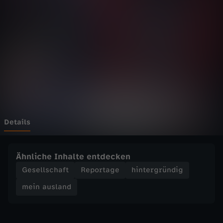
l
a
n
d
-
P
Details
o
Ähnliche Inhalte entdecken
r
Gesellschaft
Reportage
hintergründig
mein ausland
t
u