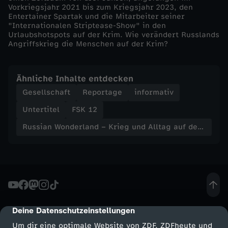
Vorkriegsjahr 2021 bis zum Kriegsjahr 2023, den
A
Entertainer Spartak und die Mitarbeiter seiner
"Internationalen Striptease-Show" in den
l
Urlaubshotspots auf der Krim. Wie verändert Russlands
Angriffskrieg die Menschen auf der Krim?
l
Ähnliche Inhalte entdecken
t
Gesellschaft
Reportage
informativ
a
Untertitel
FSK 12
Russian Wonderland – Krieg und Alltag auf der Krim
g
a
u
f
Deine Datenschutzeinstellungen
cmp-dialog-description
Um dir eine optimale Website von ZDF, ZDFheute und