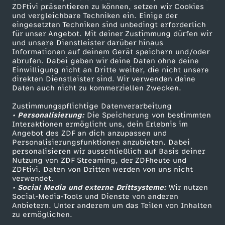
d
ZDFtivi präsentieren zu können, setzen wir Cookies
und vergleichbare Techniken ein. Einige der
eingesetzten Techniken sind unbedingt erforderlich
e
für unser Angebot. Mit deiner Zustimmung dürfen wir
Mehr ZDF
Service
und unsere Dienstleister darüber hinaus
r
Informationen auf deinem Gerät speichern und/oder
ZDF-Apps
ZDFmitreden
abrufen. Dabei geben wir deine Daten ohne deine
Einwilligung nicht an Dritte weiter, die nicht unsere
K
Smart TV
Kontakt zum ZDF
direkten Dienstleister sind. Wir verwenden deine
Daten auch nicht zu kommerziellen Zwecken.
ZDFtext
Tickets
r
Zustimmungspflichtige Datenverarbeitung
Livestreams
Zuschauerservice
• Personalisierung:
Die Speicherung von bestimmten
i
Sendungen A-Z
Hilfe
Interaktionen ermöglicht uns, dein Erlebnis im
Angebot des ZDF an dich anzupassen und
TV-Programm
Personalisierungsfunktionen anzubieten. Dabei
m
personalisieren wir ausschließlich auf Basis deiner
Nutzung von ZDF Streaming, der ZDFheute und
ZDFtivi. Daten von Dritten werden von uns nicht
-
Das ZDF
verwendet.
• Social Media und externe Drittsysteme:
Wir nutzen
ZDF Unternehmen
K
Social-Media-Tools und Dienste von anderen
Anbietern. Unter anderem um das Teilen von Inhalten
Karriere
zu ermöglichen.
i
Presseportal