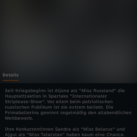
W
o
n
d
e
r
Details
l
Seit Kriegsbeginn ist Aljona als "Miss Russland" die
Hauptattraktion in Spartaks "Internationaler
Striptease-Show". Vor allem beim patriotischen
a
russischen Publikum ist sie extrem beliebt. Die
Primaballerina gewinnt regelmäßig den allabendlichen
n
Wettbewerb.
Ihre Konkurrentinnen Sandra als "Miss Belarus" und
d
Ajgul als "Miss Tatarstan" haben kaum eine Chance.