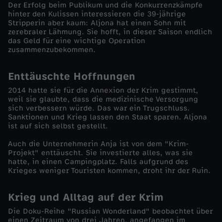
Der Erfolg beim Publikum und die Konkurrenzkämpfe
hinter den Kulissen interessieren die 39-jährige
–
Stripperin aber kaum: Aljona hat einen Sohn mit
zerebraler Lähmung. Sie hofft, in dieser Saison endlich
K
das Geld für eine wichtige Operation
zusammenzubekommen.
r
Enttäuschte Hoffnungen
i
2014 hatte sie für die Annexion der Krim gestimmt,
weil sie glaubte, dass die medizinische Versorgung
sich verbessern würde. Das war ein Trugschluss.
e
Sanktionen und Krieg lassen den Staat sparen. Aljona
ist auf sich selbst gestellt.
g
Auch die Unternehmerin Anja ist von dem "Krim-
Projekt" enttäuscht. Sie investierte alles, was sie
u
hatte, in einen Campingplatz. Falls aufgrund des
Krieges weniger Touristen kommen, droht ihr der Ruin.
n
Krieg und Alltag auf der Krim
d
Die Doku-Reihe "Russian Wonderland" beobachtet über
einen Zeitraum von drei Jahren, angefangen im