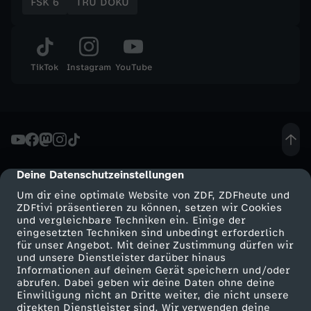
a
FSK 6
TRU DOKU
n
g
TikTok
Instagram
YouTube
e
r
m
Deine Datenschutzeinstellungen
cmp-dialog-description
Um dir eine optimale Website von ZDF, ZDFheute und
i
ZDFtivi präsentieren zu können, setzen wir Cookies
und vergleichbare Techniken ein. Einige der
eingesetzten Techniken sind unbedingt erforderlich
t
für unser Angebot. Mit deiner Zustimmung dürfen wir
Mehr ZDF
Service
und unsere Dienstleister darüber hinaus
1
Informationen auf deinem Gerät speichern und/oder
ZDF-Apps
ZDFmitreden
abrufen. Dabei geben wir deine Daten ohne deine
Einwilligung nicht an Dritte weiter, die nicht unsere
7
Smart TV
Kontakt zum ZDF
direkten Dienstleister sind. Wir verwenden deine