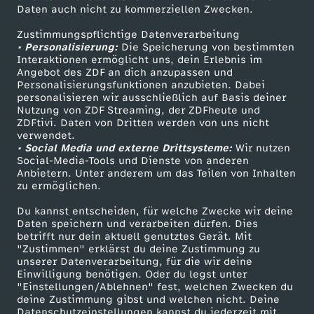
Daten auch nicht zu kommerziellen Zwecken.
ZDFtext
Tickets
Zustimmungspflichtige Datenverarbeitung
Livestreams
Zuschauerservice
• Personalisierung:
Die Speicherung von bestimmten
Sendungen A-Z
Hilfe
Interaktionen ermöglicht uns, dein Erlebnis im
Angebot des ZDF an dich anzupassen und
TV-Programm
Personalisierungsfunktionen anzubieten. Dabei
personalisieren wir ausschließlich auf Basis deiner
Nutzung von ZDF Streaming, der ZDFheute und
ZDFtivi. Daten von Dritten werden von uns nicht
Das ZDF
verwendet.
• Social Media und externe Drittsysteme:
Wir nutzen
ZDF Unternehmen
Social-Media-Tools und Dienste von anderen
Anbietern. Unter anderem um das Teilen von Inhalten
Karriere
zu ermöglichen.
Presseportal
Du kannst entscheiden, für welche Zwecke wir deine
ZDF goes Schule
Daten speichern und verarbeiten dürfen. Dies
betrifft nur dein aktuell genutztes Gerät. Mit
Werbefernsehen
"Zustimmen" erklärst du deine Zustimmung zu
unserer Datenverarbeitung, für die wir deine
Mainzelmännchen
Einwilligung benötigen. Oder du legst unter
"Einstellungen/Ablehnen" fest, welchen Zwecken du
deine Zustimmung gibst und welchen nicht. Deine
Datenschutzeinstellungen kannst du jederzeit mit