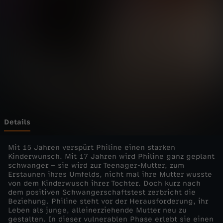
-
K
i
n
d
e
Details
r
Mit 15 Jahren verspürt Philine einen starken
Kinderwunsch. Mit 17 Jahren wird Philine ganz geplant
schwanger – sie wird zur Teenager-Mutter, zum
w
Erstaunen ihres Umfelds, nicht mal ihre Mutter wusste
von dem Kinderwusch ihrer Tochter. Doch kurz nach
u
dem positiven Schwangerschaftstest zerbricht die
Beziehung. Philine steht vor der Herausforderung, ihr
Leben als junge, alleinerziehende Mutter neu zu
n
gestalten. In dieser vulnerablen Phase erlebt sie einen