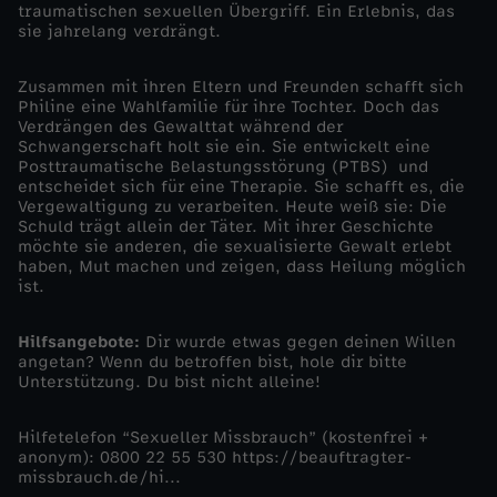
traumatischen sexuellen Übergriff. Ein Erlebnis, das
sie jahrelang verdrängt.
s
Zusammen mit ihren Eltern und Freunden schafft sich
c
Philine eine Wahlfamilie für ihre Tochter. Doch das
Verdrängen des Gewalttat während der
h
Schwangerschaft holt sie ein. Sie entwickelt eine
Posttraumatische Belastungsstörung (PTBS) und
entscheidet sich für eine Therapie. Sie schafft es, die
:
Vergewaltigung zu verarbeiten. Heute weiß sie: Die
Schuld trägt allein der Täter. Mit ihrer Geschichte
möchte sie anderen, die sexualisierte Gewalt erlebt
P
haben, Mut machen und zeigen, dass Heilung möglich
ist.
h
Hilfsangebote:
Dir wurde etwas gegen deinen Willen
i
angetan? Wenn du betroffen bist, hole dir bitte
Unterstützung. Du bist nicht alleine!
l
Hilfetelefon “Sexueller Missbrauch” (kostenfrei +
anonym): 0800 22 55 530 https://beauftragter-
i
missbrauch.de/hi...