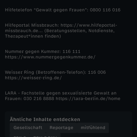
n
Hilfetelefon “Gewalt gegen Frauen”: 0800 116 016
e
Hilfeportal Missbrauch: https://www.hilfeportal-
missbrauch.de... (Beratungsstellen, Notdienste,
i
Therapeut*innen finden)
s
Nummer gegen Kummer: 116 111
https://www.nummergegenkummer.de/
t
Weisser Ring (Betroffenen-Telefon): 116 006
https://weisser-ring.de/
s
LARA - Fachstelle gegen sexualisierte Gewalt an
c
Frauen: 030 216 8888 https://lara-berlin.de/home
h
Ähnliche Inhalte entdecken
w
Gesellschaft
Reportage
mitfühlend