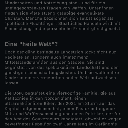
Minderheiten und Abtreibung sind - und für ein
uneingeschränktes Tragen von Waffen. Unter ihnen
o
finden sich viele streng gläubige evangelikale
Christen. Manche bezeichnen sich selbst sogar als
w
"politische Flüchtlinge". Staatliches Handeln wird mit
Einmischung in die persönliche Freiheit gleichgesetzt.
b
Eine "heile Welt"?
o
Doch der dünn besiedelte Landstrich lockt nicht nur
Radikale an, sondern auch immer mehr
Mittelstandsfamilien aus den Städten. Sie sind
y
begeistert von der spektakulären Landschaft und den
günstigen Lebenshaltungskosten. Und sie wollen ihre
Kinder in einer vermeintlich heilen Welt aufwachsen
s
lassen.
u
Die Doku begleitet eine vierköpfige Familie, die aus
Kalifornien in den Norden zieht, einen
ultrareaktionären Biker, der 2021 am Sturm auf das
n
Kapitol teilgenommen hat, einen Pastor mit eigener
Miliz und Waffensammlung und einen Politiker, der für
das Amt des Gouverneurs kandidiert, obwohl er wegen
d
bewaffneter Rebellion zwei Jahre lang im Gefängnis