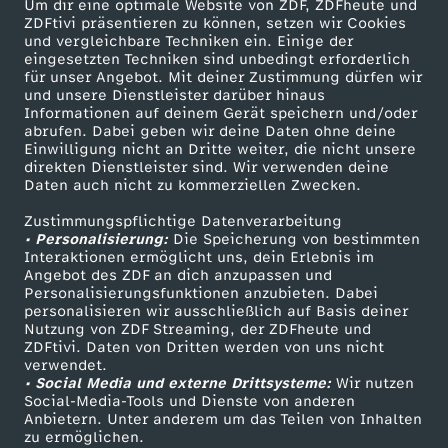
Um dir eine optimale Website von ZDF, ZDFheute und
ZDFtivi präsentieren zu können, setzen wir Cookies
und vergleichbare Techniken ein. Einige der
eingesetzten Techniken sind unbedingt erforderlich
für unser Angebot. Mit deiner Zustimmung dürfen wir
Mehr ZDF
Service
und unsere Dienstleister darüber hinaus
Informationen auf deinem Gerät speichern und/oder
ZDF-Apps
ZDFmitreden
abrufen. Dabei geben wir deine Daten ohne deine
Einwilligung nicht an Dritte weiter, die nicht unsere
Smart TV
Kontakt zum ZDF
direkten Dienstleister sind. Wir verwenden deine
Daten auch nicht zu kommerziellen Zwecken.
ZDFtext
Tickets
Zustimmungspflichtige Datenverarbeitung
Livestreams
Zuschauerservice
• Personalisierung:
Die Speicherung von bestimmten
Sendungen A-Z
Hilfe
Interaktionen ermöglicht uns, dein Erlebnis im
Angebot des ZDF an dich anzupassen und
TV-Programm
Personalisierungsfunktionen anzubieten. Dabei
personalisieren wir ausschließlich auf Basis deiner
Nutzung von ZDF Streaming, der ZDFheute und
ZDFtivi. Daten von Dritten werden von uns nicht
Das ZDF
verwendet.
• Social Media und externe Drittsysteme:
Wir nutzen
ZDF Unternehmen
Social-Media-Tools und Dienste von anderen
Anbietern. Unter anderem um das Teilen von Inhalten
Karriere
zu ermöglichen.