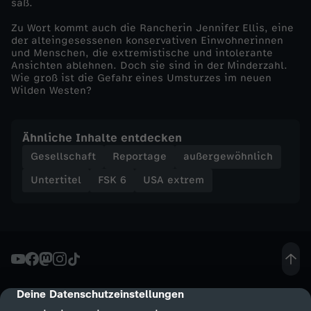
saß.
M
Zu Wort kommt auch die Rancherin Jennifer Ellis, eine
der alteingesessenen konservativen Einwohnerinnen
i
und Menschen, die extremistische und intolerante
Ansichten ablehnen. Doch sie sind in der Minderzahl.
Wie groß ist die Gefahr eines Umsturzes im neuen
l
Wilden Westen?
i
Ähnliche Inhalte entdecken
z
Gesellschaft
Reportage
außergewöhnlich
e
Untertitel
FSK 6
USA extrem
n
Deine Datenschutzeinstellungen
cmp-dialog-description