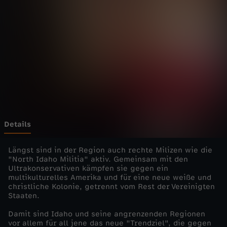
e
m
-
I
d
a
Details
h
Längst sind in der Region auch rechte Milizen wie die
"North Idaho Militia" aktiv. Gemeinsam mit den
Ultrakonservativen kämpfen sie gegen ein
o
multikulturelles Amerika und für eine neue weiße und
christliche Kolonie, getrennt vom Rest der Vereinigten
–
Staaten.
Damit sind Idaho und seine angrenzenden Regionen
C
vor allem für all jene das neue "Trendziel", die gegen