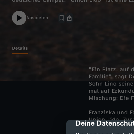
deutscher Camper. "Union Lido" ist eine Er
Abspielen
Details
"Ein Platz, auf 
Familie", sagt 
Sohn Lino seine 
mal auf Erkundu
Mischung: Die F
Franziska und F
Union Lido. Zus
Deine Datenschut
cmp-dialog-des
hauptsächlich i