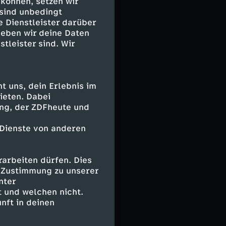
und die riesige
 können, setzen wir
 sind unbedingt
e Dienstleister darüber
geben wir deine Daten
n
stleister sind. Wir
(20) war oft als
ers. Ich bin zum
t der
eit dort
 uns, dein Erlebnis im
ieten. Dabei
ing, der ZDFheute und
vom Trubel der
 Dienste von anderen
iden
z. Sie sind
 Hecken und
arbeiten dürfen. Dies
agen zum
e Zustimmung zu unserer
ten, die
nter
 und welchen nicht.
nft in deinen
ogramms. Im