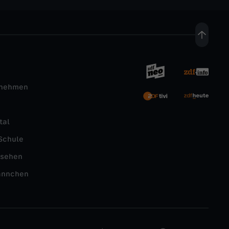
rnehmen
tal
Schule
nsehen
ännchen