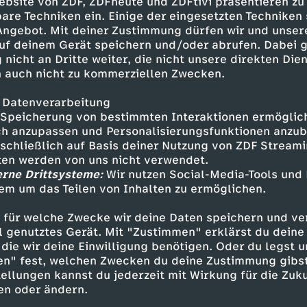
s, was wir bisher kennen!" Die vielen Menschen 
ebsite von ZDF, ZDFheute und ZDFtivi präsentieren zu
ern die Familie erst mal.
are Techniken ein. Einige der eingesetzten Techniken
 Angebot. Mit deiner Zustimmung dürfen wir und unser
uf deinem Gerät speichern und/oder abrufen. Dabei 
ot des Campingplatzes bedeutet für die viele
 nicht an Dritte weiter, die nicht unsere direkten Dien
vor allem eins: schweißtreibende Arbeit. Niclas 
 auch nicht zu kommerziellen Zwecken.
 ist er Mitarbeiter. "Dieses Jahr wird alles and
Animateur hier. Das wird spannend." Dazu komm
 Datenverarbeitung
sein Abitur. Dabei verbringt Niklas die Sommerz
Speicherung von bestimmten Interaktionen ermöglicht
ern mit Partys und deutschem Bier.
h anzupassen und Personalisierungsfunktionen anzub
sschließlich auf Basis deiner Nutzung von ZDF Stream
tten werden von uns nicht verwendet.
tlev mögen es dagegen lieber ruhig. Weit weg 
erne Drittsysteme:
Wir nutzen Social-Media-Tools und
 den Bars und dem Aquapark verbringen die be
em um das Teilen von Inhalten zu ermöglichen.
chs Monate am Stück auf dem XXL-Campingplat
 Wert auf Sauberkeit und Ordnung. Getrimmten
 für welche Zwecke wir deine Daten speichern und ver
stattete Küche im Vorzelt machen ihren Wohnw
ell genutztes Gerät. Mit "Zustimmen" erklärst du dein
: "Wir sind die ersten, die kommen und die letz
die wir deine Einwilligung benötigen. Oder du legst u
en" fest, welchen Zwecken du deine Zustimmung gibst
ellungen kannst du jederzeit mit Wirkung für die Zuku
en oder ändern.
mper kommen mittlerweile wegen des Hundepr