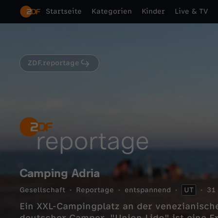
Startseite
Kategorien
Kinder
Live & TV
ZDF.reportage
Camping Adria
Gesellschaft
Reportage
entspannend
UT
31
Ein XXL-Campingplatz an der venezianische