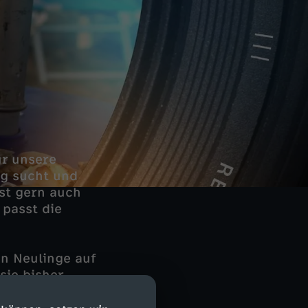
ür unsere
ng sucht und
bst gern auch
 passt die
n Neulinge auf
sie bisher
 hier ist