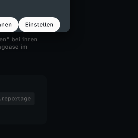
Eine Hunde-Bar
 es Regeln, die
sind die Tiere
hnen
Einstellen
en" bei ihren
ngoase im
.reportage