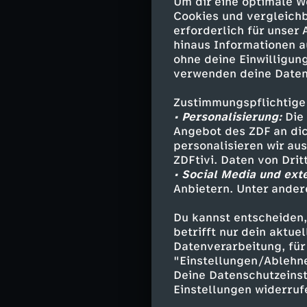
größer als alle
Um dir eine optimale W
Fläche überford
Cookies und vergleichb
erforderlich für unser
hinaus Informationen a
Das große Angeb
ohne deine Einwilligung
Mitarbeitenden 
verwenden deine Daten
Gast dort, jetzt
ersten Mal als 
Zustimmungspflichtige
Lernstress für 
• Personalisierung:
Die 
normalerweise g
Angebot des ZDF an dic
personalisieren wir au
ZDFtivi. Daten von Dri
Elfriede und De
• Social Media und ext
Einkaufsstraße,
Anbietern. Unter ander
Dauercamper se
Rentner, legen
Du kannst entscheiden,
eine vollausge
betrifft nur dein aktu
zweiten Zuhause
Datenverarbeitung, für 
"Einstellungen/Ablehn
gehen!"
Deine Datenschutzeinst
Einstellungen widerruf
Immer mehr Ca