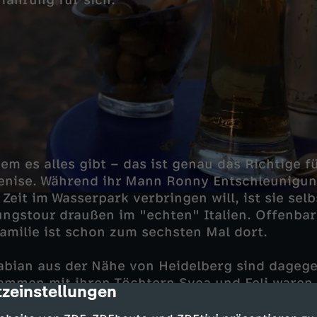
fahrung für sich.
dem es alles gibt – das ist genau das Richtige f
Denise. Während ihr Mann Ronny Entschleunigu
Zeit im Wasserpark verbringen will, ist sie sel
ngstour draußen im "echten" Italien. Offenbar
amilie ist schon zum sechsten Mal dort.
abian aus der Nähe von Heidelberg sind dagege
ammen mit ihren Töchtern Svea und Feli waren 
zeinstellungen
cription
n Spanien mit ihrem Wohnwagen im Urlaub. "Das