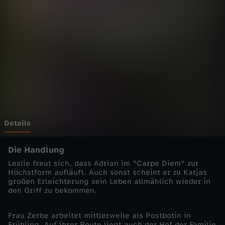
g
Wechseln zu: ZDFheute
-
D
a
s
G
Details
e
Die Handlung
Leslie freut sich, dass Adrian im "Carpe Diem" zur
h
Höchstform aufläuft. Auch sonst scheint er zu Katjas
großen Erleichterung sein Leben allmählich wieder in
den Griff zu bekommen.
e
Frau Zerbe arbeitet mittlerweile als Postbotin in
i
Frühling. Auf ihrer Route liegt auch der Hof der Familie