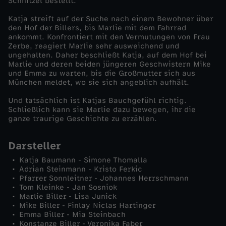
Schnitzel bestellt.
b
Katja streift auf der Suche nach einem Bewohner über
den Hof der Billers, bis Marlie mit dem Fahrrad
e
ankommt. Konfrontiert mit den Vermutungen von Frau
Zerbe, reagiert Marlie sehr ausweichend und
ungehalten. Daher beschließt Katja, auf dem Hof bei
n
Marlie und deren beiden jüngeren Geschwistern Mike
und Emma zu warten, bis die Großmutter sich aus
k
München meldet, wo sie sich angeblich aufhält.
Und tatsächlich ist Katjas Bauchgefühl richtig.
o
Schließlich kann sie Marlie dazu bewegen, ihr die
ganze traurige Geschichte zu erzählen.
p
Darsteller
f
Katja Baumann - Simone Thomalla
Adrian Steinmann - Kristo Ferkic
Pfarrer Sonnleitner - Johannes Herrschmann
Tom Kleinke - Jan Sosniok
Marlie Biller - Lisa Junick
Mike Biller - Finlay Niclas Hartinger
Emma Biller - Mia Steinbach
Konstanze Biller - Veronika Faber