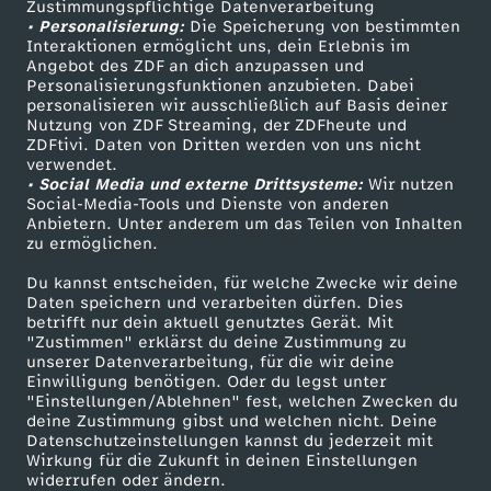
Zustimmungspflichtige Datenverarbeitung
Livestreams
Zuschauerservice
• Personalisierung:
Die Speicherung von bestimmten
Sendungen A-Z
Hilfe
Interaktionen ermöglicht uns, dein Erlebnis im
Angebot des ZDF an dich anzupassen und
TV-Programm
Personalisierungsfunktionen anzubieten. Dabei
personalisieren wir ausschließlich auf Basis deiner
Nutzung von ZDF Streaming, der ZDFheute und
ZDFtivi. Daten von Dritten werden von uns nicht
Das ZDF
verwendet.
• Social Media und externe Drittsysteme:
Wir nutzen
ZDF Unternehmen
Social-Media-Tools und Dienste von anderen
Anbietern. Unter anderem um das Teilen von Inhalten
Karriere
zu ermöglichen.
Presseportal
Du kannst entscheiden, für welche Zwecke wir deine
ZDF goes Schule
Daten speichern und verarbeiten dürfen. Dies
betrifft nur dein aktuell genutztes Gerät. Mit
Werbefernsehen
"Zustimmen" erklärst du deine Zustimmung zu
unserer Datenverarbeitung, für die wir deine
Mainzelmännchen
Einwilligung benötigen. Oder du legst unter
"Einstellungen/Ablehnen" fest, welchen Zwecken du
deine Zustimmung gibst und welchen nicht. Deine
Datenschutzeinstellungen kannst du jederzeit mit
Wirkung für die Zukunft in deinen Einstellungen
widerrufen oder ändern.