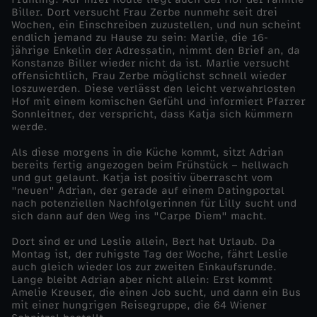
Biller. Dort versucht Frau Zerbe nunmehr seit drei
m
Wochen, ein Einschreiben zuzustellen, und nun scheint
endlich jemand zu Hause zu sein: Marlie, die 16-
jährige Enkelin der Adressatin, nimmt den Brief an, da
n
Konstanze Biller wieder nicht da ist. Marlie versucht
offensichtlich, Frau Zerbe möglichst schnell wieder
loszuwerden. Diese verlässt den leicht verwahrlosten
i
Hof mit einem komischen Gefühl und informiert Pfarrer
Sonnleitner, der verspricht, dass Katja sich kümmern
s
werde.
Als diese morgens in die Küche kommt, sitzt Adrian
v
bereits fertig angezogen beim Frühstück – hellwach
und gut gelaunt. Katja ist positiv überrascht vom
"neuen" Adrian, der gerade auf einem Datingportal
o
nach potenziellen Nachfolgerinnen für Lilly sucht und
sich dann auf den Weg ins "Carpe Diem" macht.
m
Dort sind er und Leslie allein, Bert hat Urlaub. Da
Montag ist, der ruhigste Tag der Woche, fährt Leslie
R
auch gleich wieder los zur zweiten Einkaufsrunde.
Lange bleibt Adrian aber nicht allein: Erst kommt
Amelie Kreuser, die einen Job sucht, und dann ein Bus
a
mit einer hungrigen Reisegruppe, die 64 Wiener