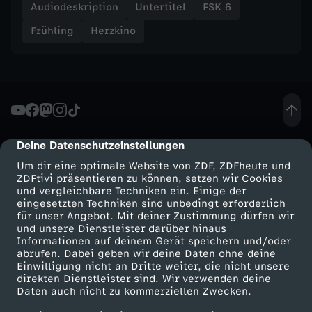
Audiodeskription
Untertitel
FSK 6
Frühling
Herzkino
Deine Datenschutzeinstellungen
cmp-dialog-description
Um dir eine optimale Website von ZDF, ZDFheute und
ZDFtivi präsentieren zu können, setzen wir Cookies
und vergleichbare Techniken ein. Einige der
eingesetzten Techniken sind unbedingt erforderlich
für unser Angebot. Mit deiner Zustimmung dürfen wir
Mehr ZDF
Service
und unsere Dienstleister darüber hinaus
Informationen auf deinem Gerät speichern und/oder
ZDF-Apps
ZDFmitreden
abrufen. Dabei geben wir deine Daten ohne deine
Einwilligung nicht an Dritte weiter, die nicht unsere
Smart TV
Kontakt zum ZDF
direkten Dienstleister sind. Wir verwenden deine
Daten auch nicht zu kommerziellen Zwecken.
ZDFtext
Tickets