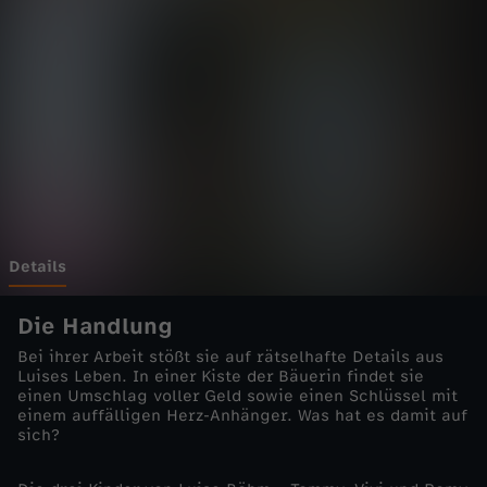
g
-
F
r
ü
h
Details
l
Die Handlung
Bei ihrer Arbeit stößt sie auf rätselhafte Details aus
i
Luises Leben. In einer Kiste der Bäuerin findet sie
einen Umschlag voller Geld sowie einen Schlüssel mit
einem auffälligen Herz-Anhänger. Was hat es damit auf
n
sich?
g