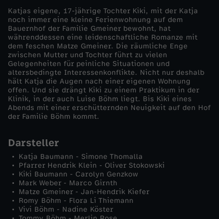
Katjas eigene, 17-jährige Tochter Kiki, mit der Katja
noch immer eine kleine Ferienwohnung auf dem
Bauernhof der Familie Gmeiner bewohnt, hat
währenddessen eine leidenschaftliche Romanze mit
dem feschen Matze Gmeiner. Die räumliche Enge
zwischen Mutter und Tochter führt zu vielen
Gelegenheiten für peinliche Situationen und
altersbedingte Interessenkonflikte. Nicht nur deshalb
hält Katja die Augen nach einer eigenen Wohnung
offen. Und sie drängt Kiki zu einem Praktikum in der
Klinik, in der auch Luise Böhm liegt. Bis Kiki eines
Abends mit einer erschütternden Neuigkeit auf den Hof
der Familie Böhm kommt.
Darsteller
Katja Baumann - Simone Thomalla
Pfarrer Hendrik Klein - Oliver Stokowski
Kiki Baumann - Carolyn Genzkow
Mark Weber - Marco Girnth
Matze Gmeiner - Jan-Hendrik Kiefer
Romy Böhm - Flora Li Thiemann
Vivi Böhm - Nadine Köster
Tommy Böhm - Merlin Rose