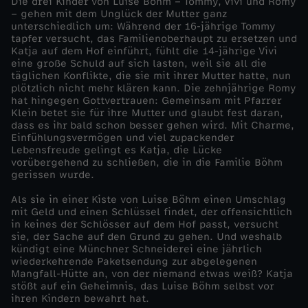
Die drei Kinder von Luise Böhm – Tommy, Vivi und Romy
– gehen mit dem Unglück der Mutter ganz
s
unterschiedlich um: Während der 16-jährige Tommy
tapfer versucht, das Familienoberhaupt zu ersetzen und
Katja auf dem Hof einführt, fühlt die 14-jährige Vivi
k
eine große Schuld auf sich lasten, weil sie all die
täglichen Konflikte, die sie mit ihrer Mutter hatte, nun
plötzlich nicht mehr klären kann. Die zehnjährige Romy
i
hat hingegen Gottvertrauen: Gemeinsam mit Pfarrer
Klein betet sie für ihre Mutter und glaubt fest daran,
n
dass es ihr bald schon besser gehen wird. Mit Charme,
Einfühlungsvermögen und viel zupackender
Lebensfreude gelingt es Katja, die Lücke
d
vorübergehend zu schließen, die in die Familie Böhm
gerissen wurde.
e
Als sie in einer Kiste von Luise Böhm einen Umschlag
mit Geld und einen Schlüssel findet, der offensichtlich
r
in keines der Schlösser auf dem Hof passt, versucht
sie, der Sache auf den Grund zu gehen. Und weshalb
kündigt eine Münchner Schneiderei eine jährlich
wiederkehrende Paketsendung zur abgelegenen
Mangfall-Hütte an, von der niemand etwas weiß? Katja
stößt auf ein Geheimnis, das Luise Böhm selbst vor
ihren Kindern bewahrt hat.