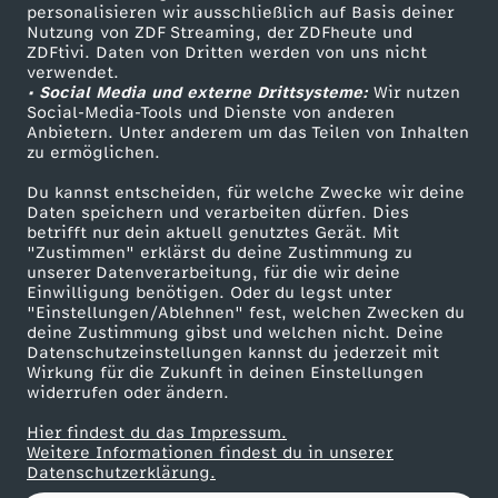
personalisieren wir ausschließlich auf Basis deiner
Nutzung von ZDF Streaming, der ZDFheute und
ZDFtivi. Daten von Dritten werden von uns nicht
Das ZDF
verwendet.
• Social Media und externe Drittsysteme:
Wir nutzen
ZDF Unternehmen
Social-Media-Tools und Dienste von anderen
Anbietern. Unter anderem um das Teilen von Inhalten
Karriere
zu ermöglichen.
Presseportal
Du kannst entscheiden, für welche Zwecke wir deine
ZDF goes Schule
Daten speichern und verarbeiten dürfen. Dies
betrifft nur dein aktuell genutztes Gerät. Mit
Werbefernsehen
"Zustimmen" erklärst du deine Zustimmung zu
unserer Datenverarbeitung, für die wir deine
Mainzelmännchen
Einwilligung benötigen. Oder du legst unter
"Einstellungen/Ablehnen" fest, welchen Zwecken du
deine Zustimmung gibst und welchen nicht. Deine
Datenschutzeinstellungen kannst du jederzeit mit
Wirkung für die Zukunft in deinen Einstellungen
widerrufen oder ändern.
Hier findest du das Impressum.
Partner
Weitere Informationen findest du in unserer
Datenschutzerklärung.