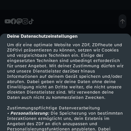
Deine Datenschutzeinstellungen
cmp-dialog-description
Um dir eine optimale Website von ZDF, ZDFheute und
ZDFtivi präsentieren zu können, setzen wir Cookies
und vergleichbare Techniken ein. Einige der
eingesetzten Techniken sind unbedingt erforderlich
für unser Angebot. Mit deiner Zustimmung dürfen wir
Mehr ZDF
Service
und unsere Dienstleister darüber hinaus
Informationen auf deinem Gerät speichern und/oder
ZDF-Apps
ZDFmitreden
abrufen. Dabei geben wir deine Daten ohne deine
Einwilligung nicht an Dritte weiter, die nicht unsere
Smart TV
Kontakt zum ZDF
direkten Dienstleister sind. Wir verwenden deine
Daten auch nicht zu kommerziellen Zwecken.
ZDFtext
Tickets
Zustimmungspflichtige Datenverarbeitung
Livestreams
Zuschauerservice
• Personalisierung:
Die Speicherung von bestimmten
Sendungen A-Z
Hilfe
Interaktionen ermöglicht uns, dein Erlebnis im
Angebot des ZDF an dich anzupassen und
TV-Programm
Personalisierungsfunktionen anzubieten. Dabei