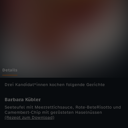
e
Wechseln zu: ZDFheute
n
s
c
h
l
Details
a
Drei Kandidat*innen kochen folgende Gerichte
c
Barbara Kübler
Seeteufel mit Meerrettichsauce, Rote-BeteRisotto und
h
Camembert-Chip mit gerösteten Haselnüssen
(Rezept zum Download)
t