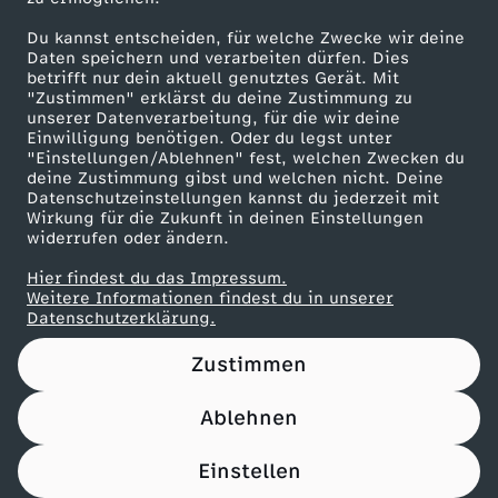
Die Rezepte vom 30. Januar 2026
Du kannst entscheiden, für welche Zwecke wir deine
Herunterladen
Daten speichern und verarbeiten dürfen. Dies
439 KB (PDF)
betrifft nur dein aktuell genutztes Gerät. Mit
"Zustimmen" erklärst du deine Zustimmung zu
unserer Datenverarbeitung, für die wir deine
Die Rezepte vom 29. Januar 2026
Einwilligung benötigen. Oder du legst unter
"Einstellungen/Ablehnen" fest, welchen Zwecken du
Herunterladen
deine Zustimmung gibst und welchen nicht. Deine
354 KB (PDF)
Datenschutzeinstellungen kannst du jederzeit mit
Wirkung für die Zukunft in deinen Einstellungen
widerrufen oder ändern.
Die Rezepte vom 28. Januar 2026
Herunterladen
Hier findest du das Impressum.
327 KB (PDF)
Weitere Informationen findest du in unserer
Datenschutzerklärung.
Die Rezepte vom 27. Januar 2026
Zustimmen
Herunterladen
483 KB (PDF)
Ablehnen
Die Rezepte vom 26. Januar 2026
Einstellen
Herunterladen