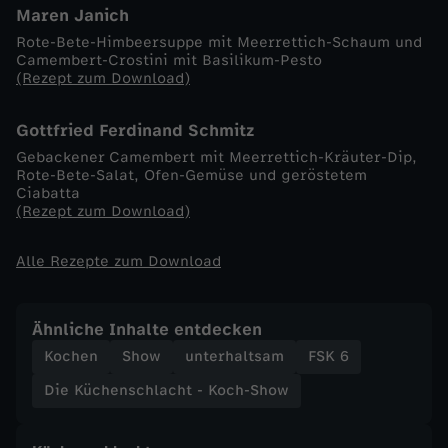
Maren Janich
-
Rote-Bete-Himbeersuppe mit Meerrettich-Schaum und
Camembert-Crostini mit Basilikum-Pesto
(Rezept zum Download)
K
Gottfried Ferdinand Schmitz
o
Gebackener Camembert mit Meerrettich-Kräuter-Dip,
Rote-Bete-Salat, Ofen-Gemüse und geröstetem
c
Ciabatta
(Rezept zum Download)
h
Alle Rezepte zum Download
-
S
Ähnliche Inhalte entdecken
Kochen
Show
unterhaltsam
FSK 6
h
Die Küchenschlacht - Koch-Show
o