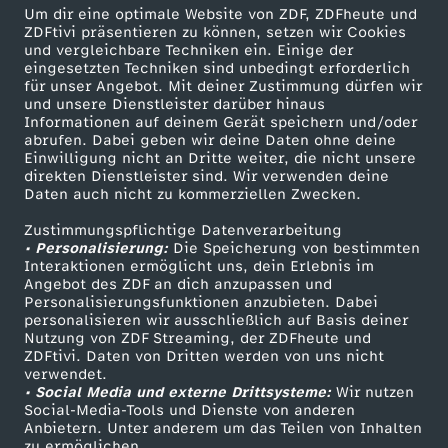
513 KB (PDF)
Um dir eine optimale Website von ZDF, ZDFheute und
ZDFtivi präsentieren zu können, setzen wir Cookies
und vergleichbare Techniken ein. Einige der
Die Rezepte vom 6. Februar 2026
eingesetzten Techniken sind unbedingt erforderlich
für unser Angebot. Mit deiner Zustimmung dürfen wir
Herunterladen
und unsere Dienstleister darüber hinaus
826 KB (PDF)
Informationen auf deinem Gerät speichern und/oder
abrufen. Dabei geben wir deine Daten ohne deine
Einwilligung nicht an Dritte weiter, die nicht unsere
Die Rezepte vom 4. Februar 2026
direkten Dienstleister sind. Wir verwenden deine
Herunterladen
Daten auch nicht zu kommerziellen Zwecken.
520 KB (PDF)
Zustimmungspflichtige Datenverarbeitung
• Personalisierung:
Die Speicherung von bestimmten
Interaktionen ermöglicht uns, dein Erlebnis im
Die Rezepte vom 3. Februar 2026
Angebot des ZDF an dich anzupassen und
Herunterladen
Personalisierungsfunktionen anzubieten. Dabei
475 KB (PDF)
personalisieren wir ausschließlich auf Basis deiner
Nutzung von ZDF Streaming, der ZDFheute und
ZDFtivi. Daten von Dritten werden von uns nicht
Die Rezepte vom 2. Februar 2026
verwendet.
• Social Media und externe Drittsysteme:
Wir nutzen
Herunterladen
Social-Media-Tools und Dienste von anderen
635 KB (PDF)
Anbietern. Unter anderem um das Teilen von Inhalten
zu ermöglichen.