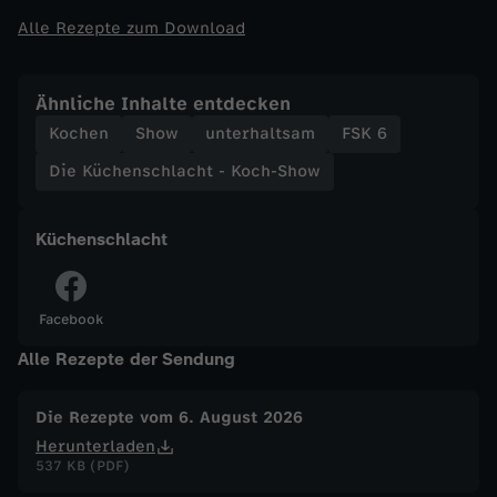
w
Alle Rezepte zum Download
-
Ähnliche Inhalte entdecken
H
Kochen
Show
unterhaltsam
FSK 6
Die Küchenschlacht - Koch-Show
ä
h
Küchenschlacht
n
Facebook
c
Alle Rezepte der Sendung
h
Die Rezepte vom 6. August 2026
e
Herunterladen
537 KB (PDF)