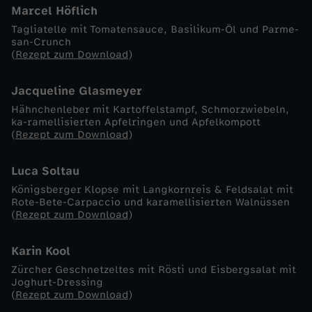
Marcel Höflich
-
Tagliatelle mit Tomatensauce, Basilikum-Öl und Parme-
san-Crunch
(
Rezept zum Download
)
K
Jacqueline Glasmeyer
o
Hähnchenleber mit Kartoffelstampf, Schmorzwiebeln,
ka-ramellisierten Apfelringen und Apfelkompott
c
(
Rezept zum Download
)
h
Luca Soltau
Königsberger Klopse mit Langkornreis & Feldsalat mit
-
Rote-Bete-Carpaccio und karamellisierten Walnüssen
(
Rezept zum Download
)
S
Karin Kool
h
Zürcher Geschnetzeltes mit Rösti und Eisbergsalat mit
Joghurt-Dressing
o
(
Rezept zum Download
)