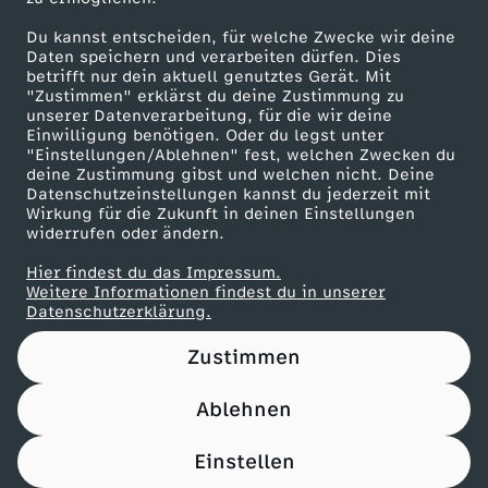
Die Rezepte vom 3. Februar 2026
Du kannst entscheiden, für welche Zwecke wir deine
Daten speichern und verarbeiten dürfen. Dies
Herunterladen
betrifft nur dein aktuell genutztes Gerät. Mit
475 KB (PDF)
"Zustimmen" erklärst du deine Zustimmung zu
unserer Datenverarbeitung, für die wir deine
Einwilligung benötigen. Oder du legst unter
Die Rezepte vom 2. Februar 2026
"Einstellungen/Ablehnen" fest, welchen Zwecken du
Herunterladen
deine Zustimmung gibst und welchen nicht. Deine
635 KB (PDF)
Datenschutzeinstellungen kannst du jederzeit mit
Wirkung für die Zukunft in deinen Einstellungen
widerrufen oder ändern.
Die Rezepte vom 30. Januar 2026
Hier findest du das Impressum.
Herunterladen
Weitere Informationen findest du in unserer
439 KB (PDF)
Datenschutzerklärung.
Zustimmen
Die Rezepte vom 29. Januar 2026
Herunterladen
Ablehnen
354 KB (PDF)
Einstellen
Die Rezepte vom 28. Januar 2026