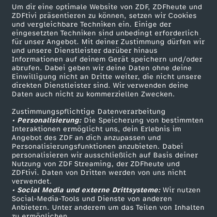
Herunterladen
Um dir eine optimale Website von ZDF, ZDFheute und
455 KB (PDF)
ZDFtivi präsentieren zu können, setzen wir Cookies
und vergleichbare Techniken ein. Einige der
eingesetzten Techniken sind unbedingt erforderlich
Die Rezepte vom 11. Februar 2026
für unser Angebot. Mit deiner Zustimmung dürfen wir
und unsere Dienstleister darüber hinaus
Herunterladen
Informationen auf deinem Gerät speichern und/oder
539 KB (PDF)
abrufen. Dabei geben wir deine Daten ohne deine
Einwilligung nicht an Dritte weiter, die nicht unsere
direkten Dienstleister sind. Wir verwenden deine
Die Rezepte vom 9. Februar 2026
Daten auch nicht zu kommerziellen Zwecken.
Herunterladen
513 KB (PDF)
Zustimmungspflichtige Datenverarbeitung
• Personalisierung:
Die Speicherung von bestimmten
Interaktionen ermöglicht uns, dein Erlebnis im
Die Rezepte vom 6. Februar 2026
Angebot des ZDF an dich anzupassen und
Personalisierungsfunktionen anzubieten. Dabei
Herunterladen
personalisieren wir ausschließlich auf Basis deiner
826 KB (PDF)
Nutzung von ZDF Streaming, der ZDFheute und
ZDFtivi. Daten von Dritten werden von uns nicht
verwendet.
Die Rezepte vom 4. Februar 2026
• Social Media und externe Drittsysteme:
Wir nutzen
Herunterladen
Social-Media-Tools und Dienste von anderen
520 KB (PDF)
Anbietern. Unter anderem um das Teilen von Inhalten
zu ermöglichen.