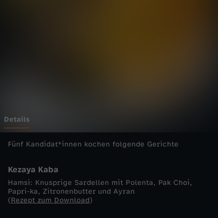
e
Wechseln zu: ZDFheute
n
s
c
h
l
Details
a
Fünf Kandidat*innen kochen folgende Gerichte
c
Kezaya Kaba
Hamsi: Knusprige Sardellen mit Polenta, Pak Choi,
h
Papri-ka, Zitronenbutter und Ayran
(
Rezept zum Download
)
t