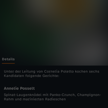
e
Wechseln zu: ZDFheute
n
s
c
h
l
Details
a
Unter der Leitung von Cornelia Poletto kochen sechs
Kandidaten folgende Gerichte:
c
Annelie Posselt
h
Spinat-Laugenknödel mit Panko-Crunch, Champignon-
Rahm und marinierten Radieschen
t