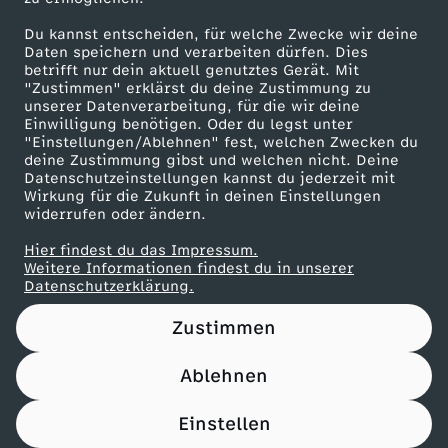
Die Rezepte vom 2. Februar 2026
Du kannst entscheiden, für welche Zwecke wir deine
Herunterladen
Daten speichern und verarbeiten dürfen. Dies
635 KB (PDF)
betrifft nur dein aktuell genutztes Gerät. Mit
"Zustimmen" erklärst du deine Zustimmung zu
unserer Datenverarbeitung, für die wir deine
Einwilligung benötigen. Oder du legst unter
Die Rezepte vom 30. Januar 2026
"Einstellungen/Ablehnen" fest, welchen Zwecken du
Herunterladen
deine Zustimmung gibst und welchen nicht. Deine
439 KB (PDF)
Datenschutzeinstellungen kannst du jederzeit mit
Wirkung für die Zukunft in deinen Einstellungen
widerrufen oder ändern.
Die Rezepte vom 29. Januar 2026
Hier findest du das Impressum.
Herunterladen
Weitere Informationen findest du in unserer
354 KB (PDF)
Datenschutzerklärung.
Die Rezepte vom 28. Januar 2026
Zustimmen
Herunterladen
327 KB (PDF)
Ablehnen
Einstellen
Die Rezepte vom 27. Januar 2026