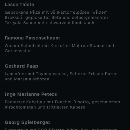
Lasse Thiele
-
Gebackene Pilze mit Süßkartoffelpüree, wildem
Brokkoli, gepickelter Bete und selbstgemachter
Teriyaki-Sauce mit schwarzem Knoblauch
K
Ramona Pinsenschaum
o
Wiener Schnitzel mit Kartoffel-Möhren-Stampf und
Gurkensalat
c
h
Gerhard Paap
Lammfilet mit Thymiansauce, Sellerie-Erbsen-Püree
und Marsala-Möhren
-
S
Inge Marianne Peters
Panierter Kabeljau mit Fenchel-Risotto, geschmorten
Kirschtomaten und frittierten Kapern
h
o
Georg Spielberger