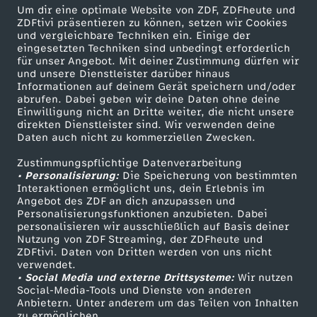
Um dir eine optimale Website von ZDF, ZDFheute und
539 KB (PDF)
ZDFtivi präsentieren zu können, setzen wir Cookies
und vergleichbare Techniken ein. Einige der
eingesetzten Techniken sind unbedingt erforderlich
Die Rezepte vom 9. Februar 2026
für unser Angebot. Mit deiner Zustimmung dürfen wir
Herunterladen
und unsere Dienstleister darüber hinaus
513 KB (PDF)
Informationen auf deinem Gerät speichern und/oder
abrufen. Dabei geben wir deine Daten ohne deine
Einwilligung nicht an Dritte weiter, die nicht unsere
Die Rezepte vom 6. Februar 2026
direkten Dienstleister sind. Wir verwenden deine
Daten auch nicht zu kommerziellen Zwecken.
Herunterladen
826 KB (PDF)
Zustimmungspflichtige Datenverarbeitung
• Personalisierung:
Die Speicherung von bestimmten
Interaktionen ermöglicht uns, dein Erlebnis im
Die Rezepte vom 4. Februar 2026
Angebot des ZDF an dich anzupassen und
Herunterladen
Personalisierungsfunktionen anzubieten. Dabei
520 KB (PDF)
personalisieren wir ausschließlich auf Basis deiner
Nutzung von ZDF Streaming, der ZDFheute und
ZDFtivi. Daten von Dritten werden von uns nicht
Die Rezepte vom 3. Februar 2026
verwendet.
• Social Media und externe Drittsysteme:
Wir nutzen
Herunterladen
Social-Media-Tools und Dienste von anderen
475 KB (PDF)
Anbietern. Unter anderem um das Teilen von Inhalten
zu ermöglichen.