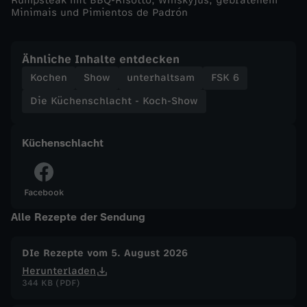
Rumpsteak mit BBQ-Risotto, Whiskyjus, gebratenem
w
Minimais und Pimientos de Padrón
-
Ähnliche Inhalte entdecken
Kochen
Show
unterhaltsam
FSK 6
G
Die Küchenschlacht - Koch-Show
u
Küchenschlacht
r
k
Facebook
e
Alle Rezepte der Sendung
n
DIe Rezepte vom 5. August 2026
Herunterladen
s
344 KB (PDF)