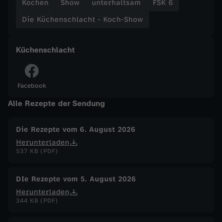
Kochen
Show
unterhaltsam
FSK 6
w
Die Küchenschlacht - Koch-Show
-
Küchenschlacht
R
o
Facebook
Alle Rezepte der Sendung
g
g
Die Rezepte vom 6. August 2026
Herunterladen
e
537 KB (PDF)
n
DIe Rezepte vom 5. August 2026
Herunterladen
b
344 KB (PDF)