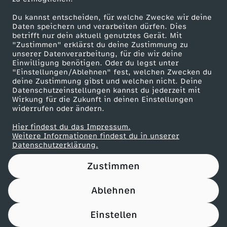
Die Rezepte vom 2. Februar 2026
Du kannst entscheiden, für welche Zwecke wir deine
Herunterladen
Daten speichern und verarbeiten dürfen. Dies
635 KB (PDF)
betrifft nur dein aktuell genutztes Gerät. Mit
"Zustimmen" erklärst du deine Zustimmung zu
unserer Datenverarbeitung, für die wir deine
Die Rezepte vom 30. Januar 2026
Einwilligung benötigen. Oder du legst unter
"Einstellungen/Ablehnen" fest, welchen Zwecken du
Herunterladen
deine Zustimmung gibst und welchen nicht. Deine
439 KB (PDF)
Datenschutzeinstellungen kannst du jederzeit mit
Wirkung für die Zukunft in deinen Einstellungen
widerrufen oder ändern.
Die Rezepte vom 29. Januar 2026
Herunterladen
Hier findest du das Impressum.
354 KB (PDF)
Weitere Informationen findest du in unserer
Datenschutzerklärung.
Die Rezepte vom 28. Januar 2026
Zustimmen
Herunterladen
327 KB (PDF)
Ablehnen
Die Rezepte vom 27. Januar 2026
Einstellen
Herunterladen