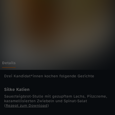
e
n
s
c
h
l
Details
a
Drei Kandidat*innen kochen folgende Gerichte
c
Silke Kalien
Sauerteigbrot-Stulle mit gezupftem Lachs, Pilzcreme,
h
karamellisierten Zwiebeln und Spinat-Salat
(
Rezept zum Download
)
t