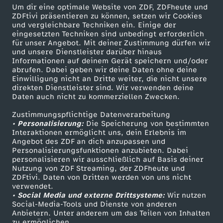
539 KB (PDF)
Um dir eine optimale Website von ZDF, ZDFheute und
ZDFtivi präsentieren zu können, setzen wir Cookies
und vergleichbare Techniken ein. Einige der
Die Rezepte vom 9. Februar 2026
eingesetzten Techniken sind unbedingt erforderlich
für unser Angebot. Mit deiner Zustimmung dürfen wir
Herunterladen
und unsere Dienstleister darüber hinaus
513 KB (PDF)
Informationen auf deinem Gerät speichern und/oder
abrufen. Dabei geben wir deine Daten ohne deine
Einwilligung nicht an Dritte weiter, die nicht unsere
Die Rezepte vom 6. Februar 2026
direkten Dienstleister sind. Wir verwenden deine
Herunterladen
Daten auch nicht zu kommerziellen Zwecken.
826 KB (PDF)
Zustimmungspflichtige Datenverarbeitung
• Personalisierung:
Die Speicherung von bestimmten
Die Rezepte vom 4. Februar 2026
Interaktionen ermöglicht uns, dein Erlebnis im
Angebot des ZDF an dich anzupassen und
Herunterladen
Personalisierungsfunktionen anzubieten. Dabei
520 KB (PDF)
personalisieren wir ausschließlich auf Basis deiner
Nutzung von ZDF Streaming, der ZDFheute und
ZDFtivi. Daten von Dritten werden von uns nicht
Die Rezepte vom 3. Februar 2026
verwendet.
Herunterladen
• Social Media und externe Drittsysteme:
Wir nutzen
475 KB (PDF)
Social-Media-Tools und Dienste von anderen
Anbietern. Unter anderem um das Teilen von Inhalten
zu ermöglichen.