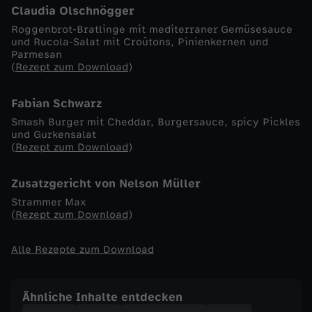
Claudia Olschnögger
-
Roggenbrot-Bratlinge mit mediterraner Gemüsesauce
und Rucola-Salat mit Croûtons, Pinienkernen und
Parmesan
K
(
Rezept zum Download
)
o
Fabian Schwarz
Smash Burger mit Cheddar, Burgersauce, spicy Pickles
c
und Gurkensalat
(
Rezept zum Download
)
h
Zusatzgericht von Nelson Müller
-
Strammer Max
(
Rezept zum Download
)
S
Alle Rezepte zum Download
h
o
Ähnliche Inhalte entdecken