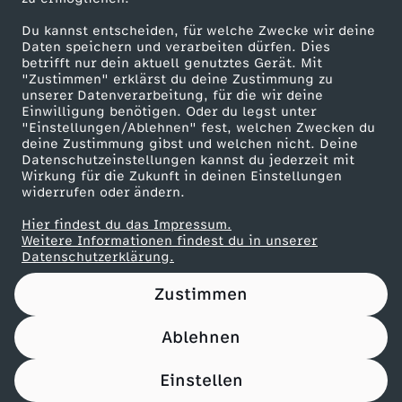
Die Rezepte vom 2. Februar 2026
Du kannst entscheiden, für welche Zwecke wir deine
Daten speichern und verarbeiten dürfen. Dies
Herunterladen
betrifft nur dein aktuell genutztes Gerät. Mit
635 KB (PDF)
"Zustimmen" erklärst du deine Zustimmung zu
unserer Datenverarbeitung, für die wir deine
Einwilligung benötigen. Oder du legst unter
Die Rezepte vom 30. Januar 2026
"Einstellungen/Ablehnen" fest, welchen Zwecken du
Herunterladen
deine Zustimmung gibst und welchen nicht. Deine
439 KB (PDF)
Datenschutzeinstellungen kannst du jederzeit mit
Wirkung für die Zukunft in deinen Einstellungen
widerrufen oder ändern.
Die Rezepte vom 29. Januar 2026
Hier findest du das Impressum.
Herunterladen
Weitere Informationen findest du in unserer
354 KB (PDF)
Datenschutzerklärung.
Zustimmen
Die Rezepte vom 28. Januar 2026
Herunterladen
Ablehnen
327 KB (PDF)
Einstellen
Die Rezepte vom 27. Januar 2026