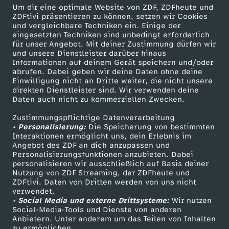
Herunterladen
Um dir eine optimale Website von ZDF, ZDFheute und
539 KB (PDF)
ZDFtivi präsentieren zu können, setzen wir Cookies
und vergleichbare Techniken ein. Einige der
eingesetzten Techniken sind unbedingt erforderlich
Die Rezepte vom 9. Februar 2026
für unser Angebot. Mit deiner Zustimmung dürfen wir
und unsere Dienstleister darüber hinaus
Herunterladen
Informationen auf deinem Gerät speichern und/oder
513 KB (PDF)
abrufen. Dabei geben wir deine Daten ohne deine
Einwilligung nicht an Dritte weiter, die nicht unsere
direkten Dienstleister sind. Wir verwenden deine
Die Rezepte vom 6. Februar 2026
Daten auch nicht zu kommerziellen Zwecken.
Herunterladen
826 KB (PDF)
Zustimmungspflichtige Datenverarbeitung
• Personalisierung:
Die Speicherung von bestimmten
Interaktionen ermöglicht uns, dein Erlebnis im
Die Rezepte vom 4. Februar 2026
Angebot des ZDF an dich anzupassen und
Personalisierungsfunktionen anzubieten. Dabei
Herunterladen
personalisieren wir ausschließlich auf Basis deiner
520 KB (PDF)
Nutzung von ZDF Streaming, der ZDFheute und
ZDFtivi. Daten von Dritten werden von uns nicht
verwendet.
Die Rezepte vom 3. Februar 2026
• Social Media und externe Drittsysteme:
Wir nutzen
Herunterladen
Social-Media-Tools und Dienste von anderen
475 KB (PDF)
Anbietern. Unter anderem um das Teilen von Inhalten
zu ermöglichen.