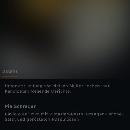
e
n
s
c
h
l
Details
a
Unter der Leitung von Nelson Müller kochen vier
Kandidaten folgende Gerichte:
c
Pia Schrader
h
Raviolo all´uovo mit Pistazien-Pesto, Orangen-Fenchel-
Salat und gerösteten Haselnüssen
t