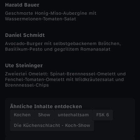
Harald Bauer
-
Geschmorte Honig-Miso-Aubergine mit
Wassermelonen-Tomaten-Salat
K
Daniel Schmidt
o
Avocado-Burger mit selbstgebackenem Brötchen,
Basilikum-Pesto und gegrilltem Romanasalat
c
Ute Steininger
h
Zweierlei Omelett: Spinat-Brennnessel-Omelett und
Fenchel-Tomaten-Omelett mit Wildkräutersalat und
Brennnessel-Chips
-
S
Ähnliche Inhalte entdecken
Kochen
Show
unterhaltsam
FSK 6
h
Die Küchenschlacht - Koch-Show
o