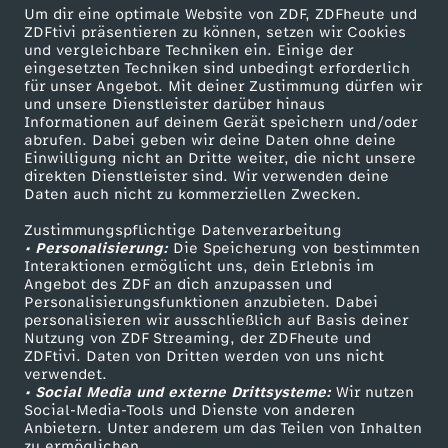
520 KB (PDF)
Um dir eine optimale Website von ZDF, ZDFheute und
ZDFtivi präsentieren zu können, setzen wir Cookies
und vergleichbare Techniken ein. Einige der
Die Rezepte vom 3. Februar 2026
eingesetzten Techniken sind unbedingt erforderlich
für unser Angebot. Mit deiner Zustimmung dürfen wir
Herunterladen
und unsere Dienstleister darüber hinaus
475 KB (PDF)
Informationen auf deinem Gerät speichern und/oder
abrufen. Dabei geben wir deine Daten ohne deine
Einwilligung nicht an Dritte weiter, die nicht unsere
Die Rezepte vom 2. Februar 2026
direkten Dienstleister sind. Wir verwenden deine
Herunterladen
Daten auch nicht zu kommerziellen Zwecken.
635 KB (PDF)
Zustimmungspflichtige Datenverarbeitung
• Personalisierung:
Die Speicherung von bestimmten
Interaktionen ermöglicht uns, dein Erlebnis im
Die Rezepte vom 30. Januar 2026
Angebot des ZDF an dich anzupassen und
Herunterladen
Personalisierungsfunktionen anzubieten. Dabei
439 KB (PDF)
personalisieren wir ausschließlich auf Basis deiner
Nutzung von ZDF Streaming, der ZDFheute und
ZDFtivi. Daten von Dritten werden von uns nicht
Die Rezepte vom 29. Januar 2026
verwendet.
• Social Media und externe Drittsysteme:
Wir nutzen
Herunterladen
Social-Media-Tools und Dienste von anderen
354 KB (PDF)
Anbietern. Unter anderem um das Teilen von Inhalten
zu ermöglichen.