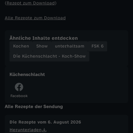
(
Rezept zum Download
)
-
Alle Rezepte zum Download
K
Ähnliche Inhalte entdecken
o
Kochen
Show
unterhaltsam
FSK 6
c
Die Küchenschlacht - Koch-Show
h
Küchenschlacht
-
S
Facebook
Alle Rezepte der Sendung
h
Die Rezepte vom 6. August 2026
o
Herunterladen