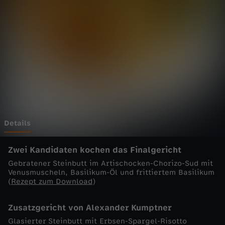
e
n
s
c
h
l
Details
a
Zwei Kandidaten kochen das Finalgericht
Gebratener Steinbutt im Artischocken-Chorizo-Sud mit
c
Venusmuscheln, Basilikum-Öl und frittiertem Basilikum
(
Rezept zum Download
)
h
Zusatzgericht von Alexander Kumptner
t
Glasierter Steinbutt mit Erbsen-Spargel-Risotto