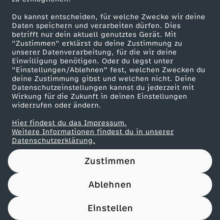
Die Rezepte vom 28. Januar 2026
Du kannst entscheiden, für welche Zwecke wir deine
Herunterladen
Daten speichern und verarbeiten dürfen. Dies
327 KB (PDF)
betrifft nur dein aktuell genutztes Gerät. Mit
"Zustimmen" erklärst du deine Zustimmung zu
unserer Datenverarbeitung, für die wir deine
Die Rezepte vom 27. Januar 2026
Einwilligung benötigen. Oder du legst unter
"Einstellungen/Ablehnen" fest, welchen Zwecken du
Herunterladen
deine Zustimmung gibst und welchen nicht. Deine
483 KB (PDF)
Datenschutzeinstellungen kannst du jederzeit mit
Wirkung für die Zukunft in deinen Einstellungen
widerrufen oder ändern.
Die Rezepte vom 26. Januar 2026
Herunterladen
Hier findest du das Impressum.
474 KB (PDF)
Weitere Informationen findest du in unserer
Datenschutzerklärung.
Die Rezepte vom 23. Januar 2026
Zustimmen
Herunterladen
442 KB (PDF)
Ablehnen
Die Rezepte vom 22. Januar 2026
Einstellen
Herunterladen