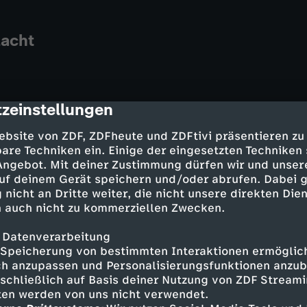
acht
zeinstellungen
cription
 der Sendung
ebsite von ZDF, ZDFheute und ZDFtivi präsentieren zu
are Techniken ein. Einige der eingesetzten Techniken
 Angebot. Mit deiner Zustimmung dürfen wir und unser
uf deinem Gerät speichern und/oder abrufen. Dabei 
vom 7. August 2026
 nicht an Dritte weiter, die nicht unsere direkten Dien
n
 auch nicht zu kommerziellen Zwecken.
 Datenverarbeitung
Speicherung von bestimmten Interaktionen ermöglicht
h anzupassen und Personalisierungsfunktionen anzub
vom 6. August 2026
sschließlich auf Basis deiner Nutzung von ZDF Stream
tten werden von uns nicht verwendet.
n