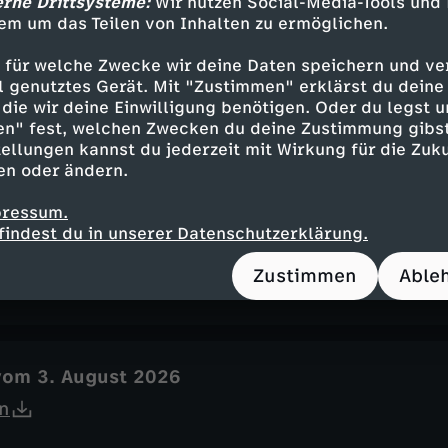
erne Drittsysteme:
Wir nutzen Social-Media-Tools und
em um das Teilen von Inhalten zu ermöglichen.
 für welche Zwecke wir deine Daten speichern und ver
ell genutztes Gerät. Mit "Zustimmen" erklärst du dein
vom 5. August 2026
die wir deine Einwilligung benötigen. Oder du legst u
n
en" fest, welchen Zwecken du deine Zustimmung gibst
ellungen kannst du jederzeit mit Wirkung für die Zuku
en oder ändern.
pressum.
findest du in unserer Datenschutzerklärung.
vom 4. August 2026
n
Zustimmen
Able
vom 3. August 2026
n