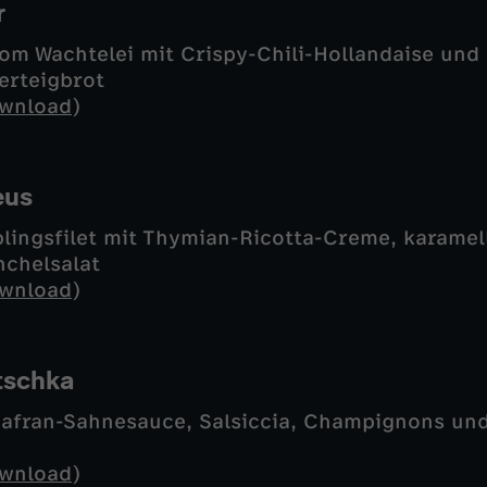
r
om Wachtelei mit Crispy-Chili-Hollandaise und 
erteigbrot
wnload
)
eus
lingsfilet mit Thymian-Ricotta-Creme, karamell
nchelsalat
wnload
)
tschka
 Safran-Sahnesauce, Salsiccia, Champignons un
wnload
)