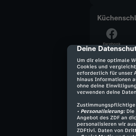
Küchenschl
Facebook
Deine Datenschut
cmp-dialog-des
Alle Rezepte
Um dir eine optimale W
Cookies und vergleichb
erforderlich für unser
hinaus Informationen a
Die Rezepte 
ohne deine Einwilligung
Herunterlade
verwenden deine Daten
422 KB (PDF)
Zustimmungspflichtige
• Personalisierung:
Die 
Angebot des ZDF an dic
Die Rezepte 
personalisieren wir au
ZDFtivi. Daten von Dri
Herunterlade