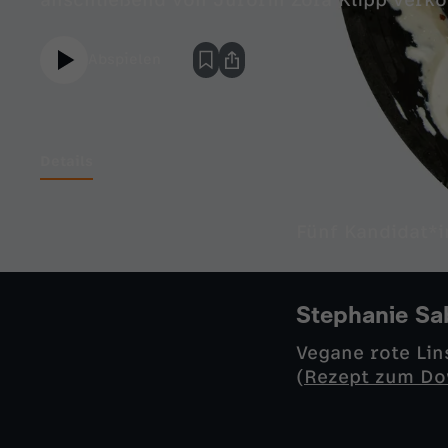
anschließend von Jurorin Zora Klipp verk
Abspielen
Details
Fünf Kandidat*
Stephanie Sab
Vegane rote Li
(
Rezept zum Do