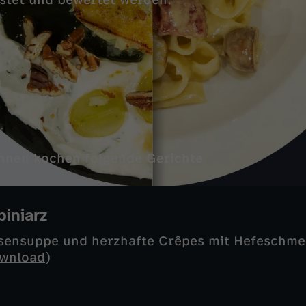
ostet und bewertet werden.
innen kochen folgende Gerichte
iniarz
nsensuppe und herzhafte Crêpes mit Hefeschme
wnload
)