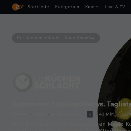
Startseite
Kategorien
Kinder
Live & TV
Die Küchenschlacht - Koch-Show
Gebratenes Saiblingsfilet vs. Tagliate
Kochen
Show
unterhaltsam
6
43 Min.
07.
Fünf Kandidat*innen präsentieren Mario Ko