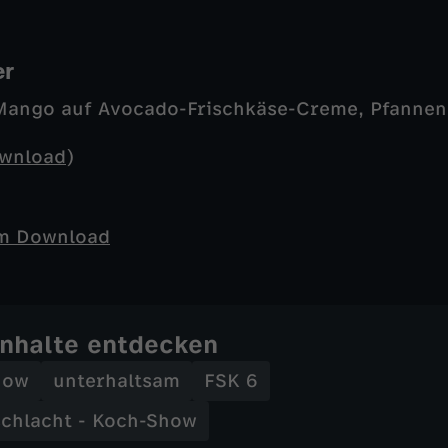
er
 Mango auf Avocado-Frischkäse-Creme, Pfannen
wnload
)
um Download
Inhalte entdecken
how
unterhaltsam
FSK 6
chlacht - Koch-Show