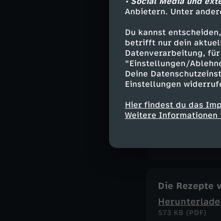
• Social Media und ext
537 KB (PDF)
Anbietern. Unter ander
Du kannst entscheiden,
betrifft nur dein aktu
DIe Rezepte 
Datenverarbeitung, für 
Herunterlade
"Einstellungen/Ablehn
Deine Datenschutzeinst
344 KB (PDF)
Einstellungen widerruf
Hier findest du das Im
Weitere Informationen 
Die Rezepte 
Herunterlade
461 KB (PDF)
Die Rezepte 
Herunterlade
573 KB (PDF)