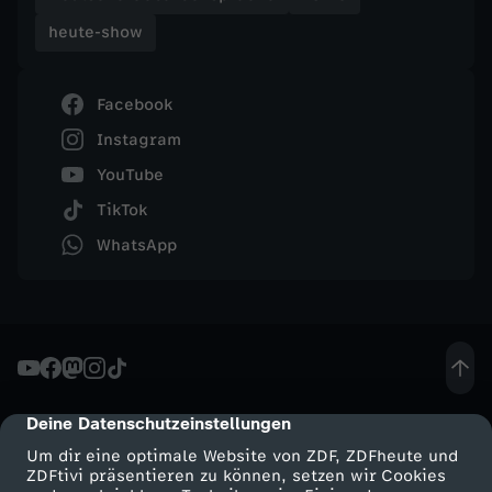
heute-show
s
h
Facebook
Instagram
o
YouTube
w
TikTok
WhatsApp
v
o
m
3
Deine Datenschutzeinstellungen
cmp-dialog-description
Um dir eine optimale Website von ZDF, ZDFheute und
1
ZDFtivi präsentieren zu können, setzen wir Cookies