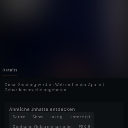
h
o
w
-
h
e
Details
u
Diese Sendung wird im Web und in der App mit
Gebärdensprache angeboten.
t
Ähnliche Inhalte entdecken
e
Satire
Show
lustig
Untertitel
-
Deutsche Gebärdensprache
FSK 6