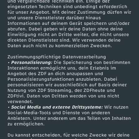
und vergleichbare Techniken ein. Einige der
.
eingesetzten Techniken sind unbedingt erforderlich
für unser Angebot. Mit deiner Zustimmung dürfen wir
Mehr ZDF
Service
und unsere Dienstleister darüber hinaus
O
Informationen auf deinem Gerät speichern und/oder
ZDF-Apps
ZDFmitreden
abrufen. Dabei geben wir deine Daten ohne deine
Einwilligung nicht an Dritte weiter, die nicht unsere
k
Smart TV
Kontakt zum ZDF
direkten Dienstleister sind. Wir verwenden deine
Daten auch nicht zu kommerziellen Zwecken.
ZDFtext
Tickets
t
Zustimmungspflichtige Datenverarbeitung
Livestreams
Zuschauerservice
• Personalisierung:
Die Speicherung von bestimmten
o
Sendungen A-Z
Hilfe
Interaktionen ermöglicht uns, dein Erlebnis im
Angebot des ZDF an dich anzupassen und
TV-Programm
Personalisierungsfunktionen anzubieten. Dabei
b
personalisieren wir ausschließlich auf Basis deiner
Nutzung von ZDF Streaming, der ZDFheute und
e
ZDFtivi. Daten von Dritten werden von uns nicht
Das ZDF
verwendet.
• Social Media und externe Drittsysteme:
Wir nutzen
ZDF Unternehmen
r
Social-Media-Tools und Dienste von anderen
Anbietern. Unter anderem um das Teilen von Inhalten
Karriere
zu ermöglichen.
2
Presseportal
Du kannst entscheiden, für welche Zwecke wir deine
ZDF goes Schule