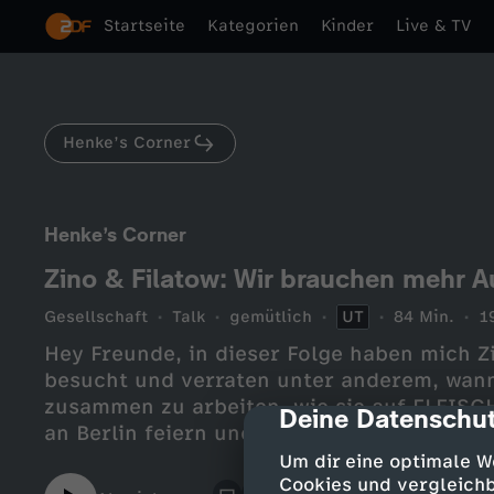
Startseite
Kategorien
Kinder
Live & TV
Henke’s Corner
Henke’s Corner
Zino & Filatow: Wir brauchen mehr A
Gesellschaft
Talk
gemütlich
UT
84 Min.
1
Hey Freunde, in dieser Folge haben mich 
besucht und verraten unter anderem, wan
zusammen zu arbeiten, wie sie auf FLEIS
Deine Datenschut
cmp-dialog-des
an Berlin feiern und wen sie zum kacken b
würden. Viel Spaß!
Um dir eine optimale W
Cookies und vergleichb