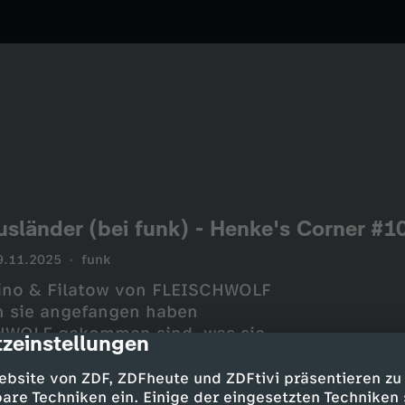
usländer (bei funk) - Henke's Corner #1
9.11.2025
funk
Zino & Filatow von FLEISCHWOLF
n sie angefangen haben
CHWOLF gekommen sind, was sie
zeinstellungen
cription
ei sich zu Hause einladen
ebsite von ZDF, ZDFheute und ZDFtivi präsentieren zu
are Techniken ein. Einige der eingesetzten Techniken