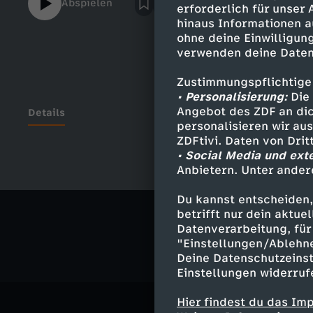
Abspielen
erforderlich für unser
hinaus Informationen a
ohne deine Einwilligung
verwenden deine Daten
Zustimmungspflichtige
• Personalisierung:
Die 
Angebot des ZDF an dic
Details
personalisieren wir au
ZDFtivi. Daten von Dri
• Social Media und ext
Anbietern. Unter ander
Ähnliche 
Du kannst entscheiden,
Gesellschaf
betrifft nur dein aktu
Datenverarbeitung, für 
"Einstellungen/Ablehn
Deine Datenschutzeinst
Einstellungen widerruf
Hier findest du das Im