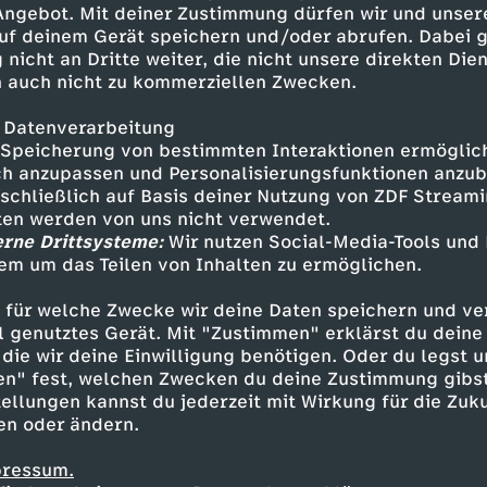
 Angebot. Mit deiner Zustimmung dürfen wir und unser
uf deinem Gerät speichern und/oder abrufen. Dabei 
 nicht an Dritte weiter, die nicht unsere direkten Dien
 auch nicht zu kommerziellen Zwecken.
 Datenverarbeitung
Speicherung von bestimmten Interaktionen ermöglicht
h anzupassen und Personalisierungsfunktionen anzub
sschließlich auf Basis deiner Nutzung von ZDF Stream
tten werden von uns nicht verwendet.
erne Drittsysteme:
Wir nutzen Social-Media-Tools und
em um das Teilen von Inhalten zu ermöglichen.
Inhalte entdecken
 für welche Zwecke wir deine Daten speichern und ver
t
Talk
gemütlich
Untertitel
Henke’s Cor
ell genutztes Gerät. Mit "Zustimmen" erklärst du dein
die wir deine Einwilligung benötigen. Oder du legst u
en" fest, welchen Zwecken du deine Zustimmung gibst
ellungen kannst du jederzeit mit Wirkung für die Zuku
en oder ändern.
pressum.