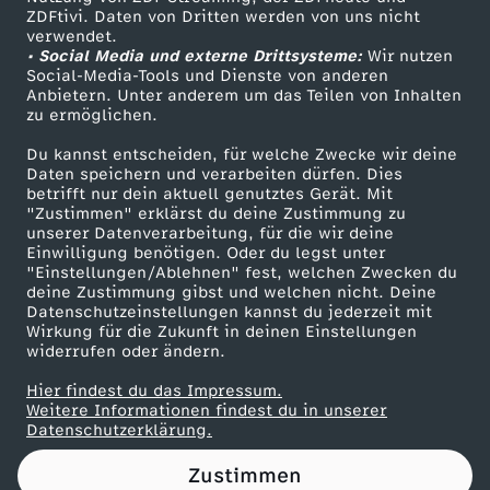
ZDFtivi. Daten von Dritten werden von uns nicht
a
Das ZDF
verwendet.
• Social Media und externe Drittsysteme:
Wir nutzen
ZDF Unternehmen
g
Social-Media-Tools und Dienste von anderen
Anbietern. Unter anderem um das Teilen von Inhalten
Karriere
zu ermöglichen.
a
Presseportal
Du kannst entscheiden, für welche Zwecke wir deine
ZDF goes Schule
Daten speichern und verarbeiten dürfen. Dies
n
betrifft nur dein aktuell genutztes Gerät. Mit
Werbefernsehen
"Zustimmen" erklärst du deine Zustimmung zu
f
unserer Datenverarbeitung, für die wir deine
Mainzelmännchen
Einwilligung benötigen. Oder du legst unter
"Einstellungen/Ablehnen" fest, welchen Zwecken du
a
deine Zustimmung gibst und welchen nicht. Deine
Datenschutzeinstellungen kannst du jederzeit mit
Wirkung für die Zukunft in deinen Einstellungen
l
widerrufen oder ändern.
l
Hier findest du das Impressum.
Partner
Weitere Informationen findest du in unserer
Datenschutzerklärung.
d
Zustimmen