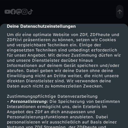
a
t
Deine Datenschutzeinstellungen
cmp-dialog-description
Um dir eine optimale Website von ZDF, ZDFheute und
d
ZDFtivi präsentieren zu können, setzen wir Cookies
und vergleichbare Techniken ein. Einige der
eingesetzten Techniken sind unbedingt erforderlich
e
für unser Angebot. Mit deiner Zustimmung dürfen wir
Mehr ZDF
Service
und unsere Dienstleister darüber hinaus
r
Informationen auf deinem Gerät speichern und/oder
ZDF-Apps
ZDFmitreden
abrufen. Dabei geben wir deine Daten ohne deine
Einwilligung nicht an Dritte weiter, die nicht unsere
S
Smart TV
Kontakt zum ZDF
direkten Dienstleister sind. Wir verwenden deine
Daten auch nicht zu kommerziellen Zwecken.
ZDFtext
Tickets
c
Zustimmungspflichtige Datenverarbeitung
Livestreams
Zuschauerservice
• Personalisierung:
Die Speicherung von bestimmten
h
Sendungen A-Z
Hilfe
Interaktionen ermöglicht uns, dein Erlebnis im
Angebot des ZDF an dich anzupassen und
TV-Programm
Personalisierungsfunktionen anzubieten. Dabei
l
personalisieren wir ausschließlich auf Basis deiner
Nutzung von ZDF Streaming, der ZDFheute und