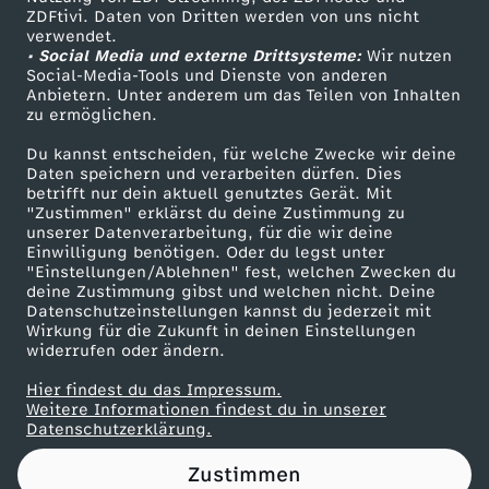
ZDFtivi. Daten von Dritten werden von uns nicht
n
Das ZDF
verwendet.
• Social Media und externe Drittsysteme:
Wir nutzen
ZDF Unternehmen
t
Social-Media-Tools und Dienste von anderen
Anbietern. Unter anderem um das Teilen von Inhalten
Karriere
zu ermöglichen.
:
Presseportal
Du kannst entscheiden, für welche Zwecke wir deine
ZDF goes Schule
Daten speichern und verarbeiten dürfen. Dies
M
betrifft nur dein aktuell genutztes Gerät. Mit
Werbefernsehen
"Zustimmen" erklärst du deine Zustimmung zu
o
unserer Datenverarbeitung, für die wir deine
Mainzelmännchen
Einwilligung benötigen. Oder du legst unter
"Einstellungen/Ablehnen" fest, welchen Zwecken du
b
deine Zustimmung gibst und welchen nicht. Deine
Datenschutzeinstellungen kannst du jederzeit mit
Wirkung für die Zukunft in deinen Einstellungen
b
widerrufen oder ändern.
e
Hier findest du das Impressum.
Partner
Weitere Informationen findest du in unserer
Datenschutzerklärung.
r
Zustimmen