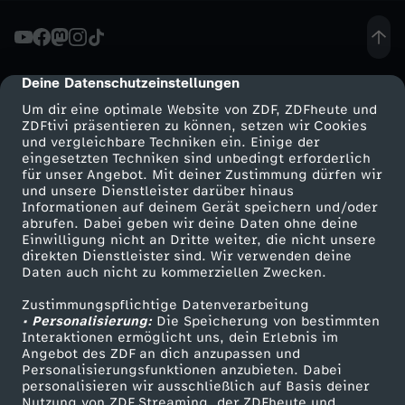
-
E
Deine Datenschutzeinstellungen
cmp-dialog-description
Um dir eine optimale Website von ZDF, ZDFheute und
x
ZDFtivi präsentieren zu können, setzen wir Cookies
und vergleichbare Techniken ein. Einige der
eingesetzten Techniken sind unbedingt erforderlich
p
für unser Angebot. Mit deiner Zustimmung dürfen wir
Mehr ZDF
Service
und unsere Dienstleister darüber hinaus
e
Informationen auf deinem Gerät speichern und/oder
ZDF-Apps
ZDFmitreden
abrufen. Dabei geben wir deine Daten ohne deine
Einwilligung nicht an Dritte weiter, die nicht unsere
r
Smart TV
Kontakt zum ZDF
direkten Dienstleister sind. Wir verwenden deine
Daten auch nicht zu kommerziellen Zwecken.
ZDFtext
Tickets
i
Zustimmungspflichtige Datenverarbeitung
Livestreams
Zuschauerservice
• Personalisierung:
Die Speicherung von bestimmten
m
Sendungen A-Z
Hilfe
Interaktionen ermöglicht uns, dein Erlebnis im
Angebot des ZDF an dich anzupassen und
TV-Programm
Personalisierungsfunktionen anzubieten. Dabei
e
personalisieren wir ausschließlich auf Basis deiner
Nutzung von ZDF Streaming, der ZDFheute und