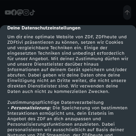
e
h
Deine Datenschutzeinstellungen
cmp-dialog-description
Um dir eine optimale Website von ZDF, ZDFheute und
i
ZDFtivi präsentieren zu können, setzen wir Cookies
und vergleichbare Techniken ein. Einige der
eingesetzten Techniken sind unbedingt erforderlich
n
für unser Angebot. Mit deiner Zustimmung dürfen wir
Mehr ZDF
Service
und unsere Dienstleister darüber hinaus
d
Informationen auf deinem Gerät speichern und/oder
ZDF-Apps
ZDFmitreden
abrufen. Dabei geben wir deine Daten ohne deine
Einwilligung nicht an Dritte weiter, die nicht unsere
e
Smart TV
Kontakt zum ZDF
direkten Dienstleister sind. Wir verwenden deine
Daten auch nicht zu kommerziellen Zwecken.
ZDFtext
Tickets
r
Zustimmungspflichtige Datenverarbeitung
Livestreams
Zuschauerservice
• Personalisierung:
Die Speicherung von bestimmten
u
Sendungen A-Z
Hilfe
Interaktionen ermöglicht uns, dein Erlebnis im
Angebot des ZDF an dich anzupassen und
TV-Programm
Personalisierungsfunktionen anzubieten. Dabei
n
personalisieren wir ausschließlich auf Basis deiner
Nutzung von ZDF Streaming, der ZDFheute und