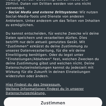
ZDFtivi. Daten von Dritten werden von uns nicht
g
Das ZDF
verwendet.
• Social Media und externe Drittsysteme:
Wir nutzen
ZDF Unternehmen
:
Social-Media-Tools und Dienste von anderen
Anbietern. Unter anderem um das Teilen von Inhalten
Karriere
zu ermöglichen.
S
Presseportal
Du kannst entscheiden, für welche Zwecke wir deine
ZDF goes Schule
Daten speichern und verarbeiten dürfen. Dies
o
betrifft nur dein aktuell genutztes Gerät. Mit
Werbefernsehen
"Zustimmen" erklärst du deine Zustimmung zu
i
unserer Datenverarbeitung, für die wir deine
Mainzelmännchen
Einwilligung benötigen. Oder du legst unter
"Einstellungen/Ablehnen" fest, welchen Zwecken du
s
deine Zustimmung gibst und welchen nicht. Deine
Datenschutzeinstellungen kannst du jederzeit mit
Wirkung für die Zukunft in deinen Einstellungen
t
widerrufen oder ändern.
e
Hier findest du das Impressum.
Partner
Weitere Informationen findest du in unserer
Datenschutzerklärung.
s
Zustimmen