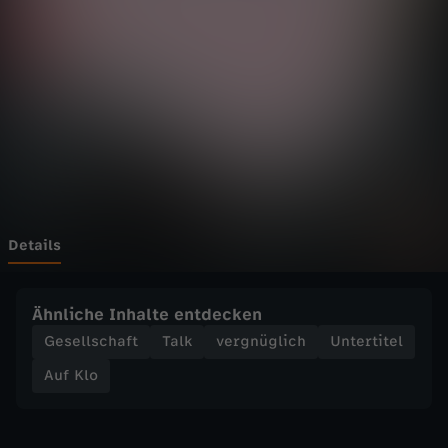
D
Wechseln zu: ZDFheute
a
t
i
n
g
Details
m
Ähnliche Inhalte entdecken
i
Gesellschaft
Talk
vergnüglich
Untertitel
Auf Klo
t
B