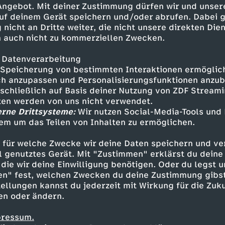
 Angebot. Mit deiner Zustimmung dürfen wir und unser
uf deinem Gerät speichern und/oder abrufen. Dabei 
itung: Julia Brötz, Laura
 nicht an Dritte weiter, die nicht unsere direkten Dien
 HabichSocial: Dimitri S., Sarah
 auch nicht zu kommerziellen Zwecken.
 Datenverarbeitung
Speicherung von bestimmten Interaktionen ermöglicht
h anzupassen und Personalisierungsfunktionen anzub
sschließlich auf Basis deiner Nutzung von ZDF Stream
tten werden von uns nicht verwendet.
erne Drittsysteme:
Wir nutzen Social-Media-Tools und
em um das Teilen von Inhalten zu ermöglichen.
Inhalte entdecken
 für welche Zwecke wir deine Daten speichern und ver
t
Talk
vergnüglich
Untertitel
Auf Klo
ell genutztes Gerät. Mit "Zustimmen" erklärst du dein
die wir deine Einwilligung benötigen. Oder du legst u
en" fest, welchen Zwecken du deine Zustimmung gibst
ellungen kannst du jederzeit mit Wirkung für die Zuku
en oder ändern.
pressum.