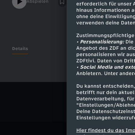
Abspielen
erforderlich für unser
hier https://tellonym.me/user.5073100 ..Gäste: Zuher Jazmati, Miguel
hinaus Informationen a
RobitzkyRedaktion: Denise OttRedaktionsle
ohne deine Einwilligung
TungSchnitt: Selina GemmerichGrafik: Julia
verwenden deine Daten
Schneider, Hanane Oubari
Zustimmungspflichtige
• Personalisierung:
Die 
Angebot des ZDF an dic
Details
personalisieren wir au
ZDFtivi. Daten von Dri
• Social Media und ext
Anbietern. Unter ander
Ähnliche 
Du kannst entscheiden,
Gesellschaf
betrifft nur dein aktu
Datenverarbeitung, für 
"Einstellungen/Ablehn
Deine Datenschutzeinst
Einstellungen widerruf
Hier findest du das Im