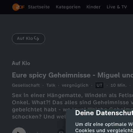
Startseite
Kategorien
Kinder
Live & TV
Auf Klo
Auf Klo
Eure spicy Geheimnisse - Miguel und
Gesellschaft
Talk
vergnüglich
UT
10 Min.
Sex in einer Hängematte, Windeln als Fetis
Onkel. What?! Das alles sind Geheimnisse 
gebeichtet habt - we love! Welche Geheim
Deine Datenschut
cmp-dialog-des
schocken? Und welches Geheimnis geben di
Dafür schaut in’s Video.Wir sind uns siche
Um dir eine optimale W
herkommen, da gibt es noch jede Menge m
Cookies und vergleichb